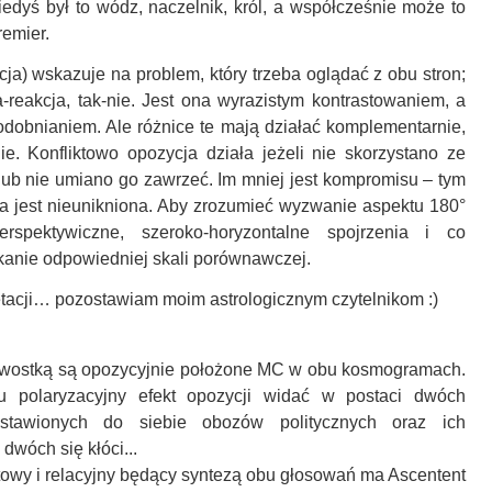
iedyś był to wódz, naczelnik, król, a współcześnie może to
remier.
ja) wskazuje na problem, który trzeba oglądać z obu stron;
a-reakcja, tak-nie. Jest ona wyrazistym kontrastowaniem, a
obnianiem. Ale różnice te mają działać komplementarnie,
nie. Konfliktowo opozycja działa jeżeli nie skorzystano ze
lub nie umiano go zawrzeć. Im mniej jest kompromisu – tym
cja jest nieunikniona. Aby zrozumieć wyzwanie aspektu 180°
erspektywiczne, szeroko-horyzontalne spojrzenia i co
anie odpowiedniej skali porównawczej.
etacji… pozostawiam moim astrologicznym czytelnikom :)
kawostką są opozycyjnie położone MC w obu kosmogramach.
u polaryzacyjny efekt opozycji widać w postaci dwóch
nastawionych do siebie obozów politycznych oraz ich
 dwóch się kłóci...
wy i relacyjny będący syntezą obu głosowań ma Ascentent