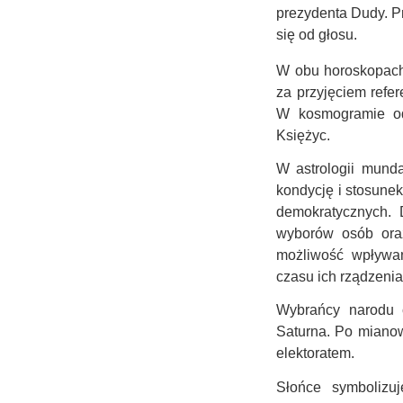
prezydenta Dudy. P
się od głosu.
W obu horoskopach
za przyjęciem refe
W kosmogramie od
Księżyc.
W astrologii munda
kondycję i stosune
demokratycznych.
wyborów osób ora
możliwość wpływa
czasu ich rządzenia
Wybrańcy narodu c
Saturna. Po mianow
elektoratem.
Słońce symbolizu