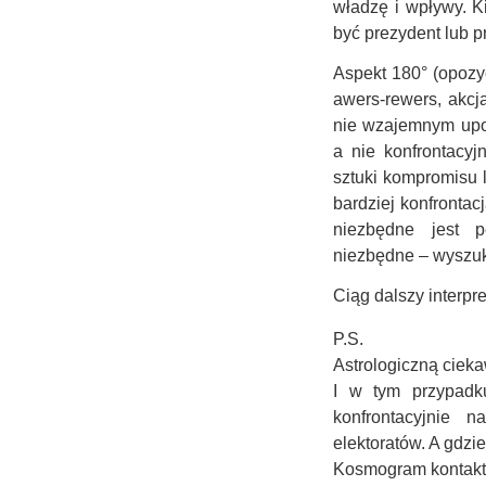
władzę i wpływy. K
być prezydent lub p
Aspekt 180° (opozyc
awers-rewers, akcj
nie wzajemnym upod
a nie konfrontacyj
sztuki kompromisu 
bardziej konfronta
niezbędne jest p
niezbędne – wyszuk
Ciąg dalszy interpr
P.S.
Astrologiczną cie
I w tym przypadk
konfrontacyjnie 
elektoratów. A gdzie
Kosmogram kontakto