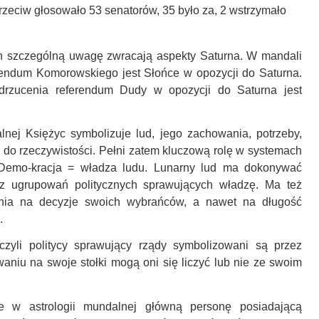
rzeciw głosowało 53 senatorów, 35 było za, 2 wstrzymało
 szczególną uwagę zwracają aspekty Saturna. W mandali
rendum Komorowskiego jest Słońce w opozycji do Saturna.
rzucenia referendum Dudy w opozycji do Saturna jest
lnej Księżyc symbolizuje lud, jego zachowania, potrzeby,
k do rzeczywistości. Pełni zatem kluczową rolę w systemach
 Demo-kracja = władza ludu. Lunarny lud ma dokonywać
z ugrupowań politycznych sprawujących władzę. Ma też
nia na decyzje swoich wybrańców, a nawet na długość
.
zyli politycy sprawujący rządy symbolizowani są przez
aniu na swoje stołki mogą oni się liczyć lub nie ze swoim
je w astrologii mundalnej główną personę posiadającą