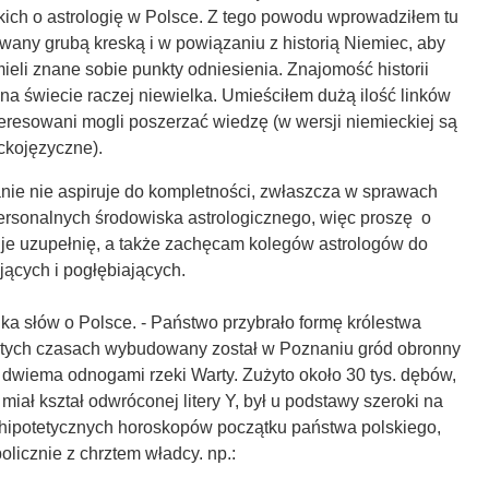
kich o astrologię w Polsce. Z tego powodu wprowadziłem tu
wany grubą kreską i w powiązaniu z historią Niemiec, aby
mieli znane sobie punkty odniesienia. Znajomość historii
ż na świecie raczej niewielka. Umieściłem dużą ilość linków
teresowani mogli poszerzać wiedzę (w wersji niemieckiej są
ckojęzyczne).
anie nie aspiruje do kompletności, zwłaszcza w sprawach
personalnych środowiska astrologicznego, więc proszę o
e je uzupełnię, a także zachęcam kolegów astrologów do
ających i pogłębiających.
lka słów o Polsce. - Państwo przybrało formę królestwa
 tych czasach wybudowany został w Poznaniu gród obronny
 dwiema odnogami rzeki Warty. Zużyto około 30 tys. dębów,
l miał kształ odwróconej litery Y, był u podstawy szeroki na
a hipotetycznych horoskopów początku państwa polskiego,
olicznie z chrztem władcy. np.: