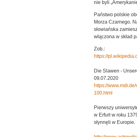
nie byli „Amerykani
Państwo polskie obe
Morza Czarnego. Na
słowiańska zamiesz
włączona w skład p
Zob.:
https://pl.wikipedi
Die Slawen - Unser
09.07.2020
https://www.mdr.de/
100.html
Pierwszy uniwersyt
w Erfurt w roku 137
słynnęli w Europie.
http://www.astrowi