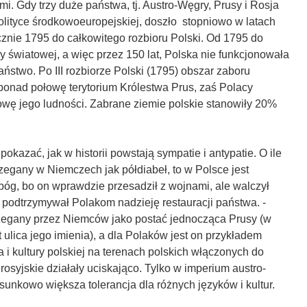
. Gdy trzy duże państwa, tj. Austro-Węgry, Prusy i Rosja
olityce środkowoeuropejskiej, doszło stopniowo w latach
cznie 1795 do całkowitego rozbioru Polski. Od 1795 do
 światowej, a więc przez 150 lat, Polska nie funkcjonowała
ństwo. Po III rozbiorze Polski (1795) obszar zaboru
ponad połowę terytorium Królestwa Prus, zaś Polacy
łowę jego ludności. Zabrane ziemie polskie stanowiły 20%
okazać, jak w historii powstają sympatie i antypatie. O ile
zegany w Niemczech jak półdiabeł, to w Polsce jest
bóg, bo on wprawdzie przesadził z wojnami, ale walczył
 podtrzymywał Polakom nadzieję restauracji państwa. -
rzegany przez Niemców jako postać jednocząca Prusy (w
 ulica jego imienia), a dla Polaków jest on przykładem
a i kultury polskiej na terenach polskich włączonych do
rosyjskie działały uciskająco. Tylko w imperium austro-
sunkowo większa tolerancja dla różnych języków i kultur.