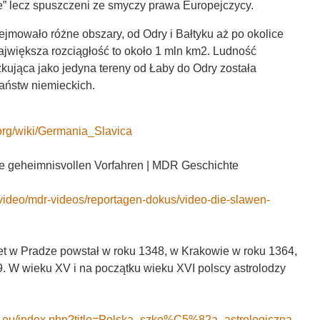
e” lecz spuszczeni ze smyczy prawa Europejczycy.
jmowało różne obszary, od Odry i Bałtyku aż po okolice
jwiększa rozciągłość to około 1 mln km2. Ludność
kująca jako jedyna tereny od Łaby do Odry została
aństw niemieckich.
a.org/wiki/Germania_Slavica
e geheimnisvollen Vorfahren | MDR Geschichte
video/mdr-videos/reportagen-dokus/video-die-slawen-
et w Pradze powstał w roku 1348, w Krakowie w roku 1364,
9. W wieku XV i na początku wieku XVI polscy astrolodzy
ki.eu/index.php?title=Polska_szko%C5%82a_astrologiczna