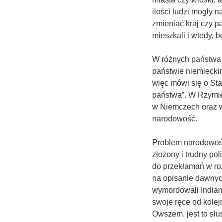
ilości ludzi mogły 
zmieniać kraj czy p
mieszkali i wtedy, b
W różnych państwa 
państwie niemiecki
więc mówi się o Sta
państwa”. W Rzymie
w Niemczech oraz w
narodowość.
Problem narodowości
złożony i trudny pol
do przekłamań w ro
na opisanie dawnyc
wymordowali Indian.
swoje ręce od kole
Owszem, jest to słus