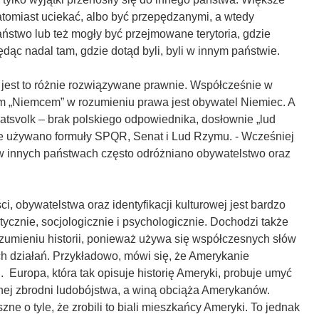
natomiast uciekać, albo być przepędzanymi, a wtedy
aństwo lub też mogły być przejmowane terytoria, gdzie
ędąc nadal tam, gdzie dotąd byli, byli w innym państwie.
jest to różnie rozwiązywane prawnie. Współcześnie w
m „Niemcem” w rozumieniu prawa jest obywatel Niemiec. A
atsvolk – brak polskiego odpowiednika, dosłownie „lud
 używano formuły SPQR, Senat i Lud Rzymu. - Wcześniej
 innych państwach często odróżniano obywatelstwo oraz
, obywatelstwa oraz identyfikacji kulturowej jest bardzo
itycznie, socjologicznie i psychologicznie. Dochodzi także
zumieniu historii, ponieważ używa się współczesnych słów
h działań. Przykładowo, mówi się, że Amerykanie
 Europa, która tak opisuje historię Ameryki, probuje umyć
jnej zbrodni ludobójstwa, a winą obciąża Amerykanów.
zne o tyle, że zrobili to biali mieszkańcy Ameryki. To jednak