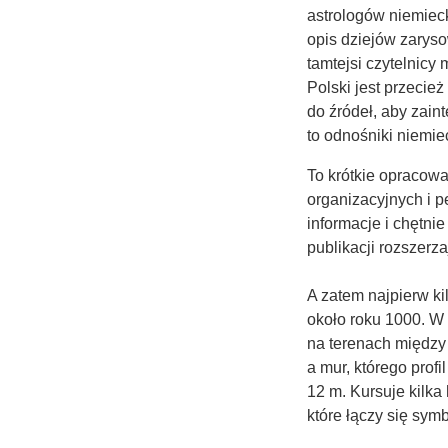
astrologów niemiec
opis dziejów zaryso
tamtejsi czytelnicy 
Polski jest przecie
do źródeł, aby zain
to odnośniki niemie
To krótkie opracow
organizacyjnych i 
informacje i chętni
publikacji rozszerz
A zatem najpierw ki
około roku 1000. W
na terenach między
a mur, którego profi
12 m. Kursuje kilk
które łączy się symb