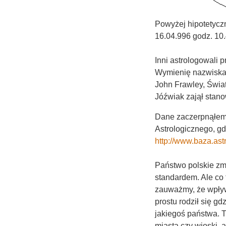
Powyżej hipotetyczn
16.04.996 godz. 10
Inni astrologowali p
Wymienię nazwiska al
John Frawley, Świa
Jóźwiak zajął stan
Dane zaczerpnąłem
Astrologicznego, gdz
http://www.baza.
Państwo polskie zmi
standardem. Ale co
zauważmy, że wpływ
prostu rodził się g
jakiegoś państwa. T
miasta czy wioski, 