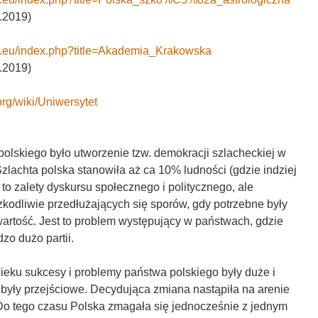
.2019)
ki.eu/index.php?title=Akademia_Krakowska
.2019)
.org/wiki/Uniwersytet
olskiego było utworzenie tzw. demokracji szlacheckiej w
zlachta polska stanowiła aż ca 10% ludności (gdzie indziej
 to zalety dyskursu społecznego i politycznego, ale
zkodliwie przedłużających się sporów, gdy potrzebne były
wartość. Jest to problem występujący w państwach, gdzie
zo dużo partii.
ieku sukcesy i problemy państwa polskiego były duże i
 były przejściowe. Decydująca zmiana nastąpiła na arenie
o tego czasu Polska zmagała się jednocześnie z jednym