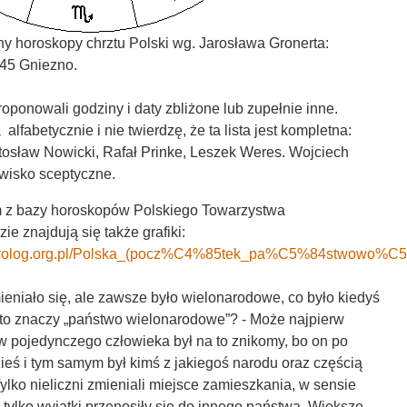
y horoskopy chrztu Polski wg. Jarosława Gronerta:
.45 Gniezno.
roponowali godziny i daty zbliżone lub zupełnie inne.
fabetycznie i nie twierdzę, że ta lista jest kompletna:
tosław Nowicki, Rafał Prinke, Leszek Weres. Wojciech
owisko sceptyczne.
 z bazy horoskopów Polskiego Towarzystwa
ie znajdują się także grafiki:
astrolog.org.pl/Polska_(pocz%C4%85tek_pa%C5%84stwowo%C
eniało się, ale zawsze było wielonarodowe, co było kiedyś
 to znaczy „państwo wielonarodowe”? - Może najpierw
 pojedynczego człowieka był na to znikomy, bo on po
dzieś i tym samym był kimś z jakiegoś narodu oraz częścią
ylko nieliczni zmieniali miejsce zamieszkania, w sensie
a tylko wyjątki przenosiły się do innego państwa. Większe