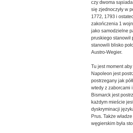
czy dwoma sąsiadami
się zjednoczyły w p
1772, 1793 i ostate
zakończenia 1 wojny
jako samodzielne pa
pruskiego stanowił 
stanowili blisko po
Austro-Wegier.
Tu jest moment aby p
Napoleon jest postr
postrzegany jak pół
wtedy z zaborcami i
Bismarck jest post
każdym mieście jest
dyskryminacji język
Prus. Także władze 
węgierskim była sto