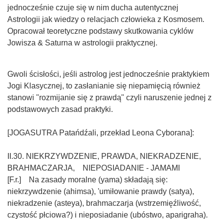
jednocześnie czuje się w nim ducha autentycznej
Astrologii jak wiedzy o relacjach człowieka z Kosmosem.
Opracował teoretyczne podstawy skutkowania cyklów
Jowisza & Saturna w astrologii praktycznej.
Gwoli ścisłości, jeśli astrolog jest jednocześnie praktykiem
Jogi Klasycznej, to zasłanianie się niepamięcią również
stanowi "rozmijanie się z prawdą" czyli naruszenie jednej z
podstawowych zasad praktyki.
[JOGASUTRA Patańdźali, przekład Leona Cyborana]:
II.30. NIEKRZYWDZENIE, PRAWDA, NIEKRADZENIE,
BRAHMACZARJA, NIEPOSIADANIE - JAMAMI
[F.r.] Na zasady moralne (yama) składają się:
niekrzywdzenie (ahimsa), 'umiłowanie prawdy (satya),
niekradzenie (asteya), brahmaczarja (wstrzemięźliwość,
czystość płciowa?) i nieposiadanie (ubóstwo, aparigraha).