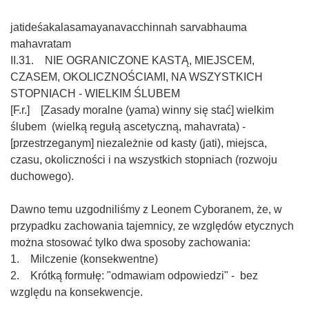
jatideśakalasamayanavacchinnah sarvabhauma
mahavratam
II.31. NIE OGRANICZONE KASTĄ, MIEJSCEM,
CZASEM, OKOLICZNOŚCIAMI, NA WSZYSTKICH
STOPNIACH - WIELKIM ŚLUBEM
[F.r.] [Zasady moralne (yama) winny się stać] wielkim
ślubem (wielką regułą ascetyczną, mahavrata) -
[przestrzeganym] niezależnie od kasty (jati), miejsca,
czasu, okoliczności i na wszystkich stopniach (rozwoju
duchowego).
Dawno temu uzgodniliśmy z Leonem Cyboranem, że, w
przypadku zachowania tajemnicy, ze względów etycznych
można stosować tylko dwa sposoby zachowania:
1. Milczenie (konsekwentne)
2. Krótką formułę: "odmawiam odpowiedzi" - bez
względu na konsekwencje.