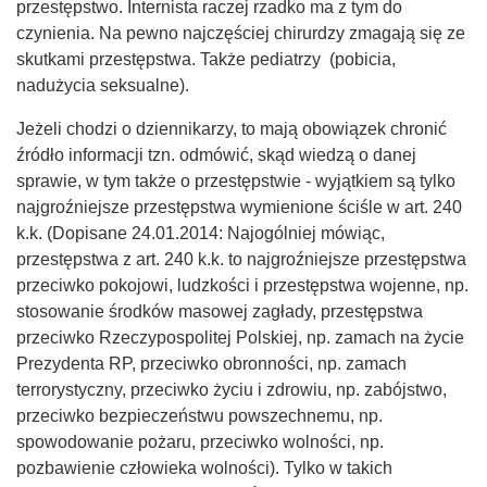
przestępstwo. Internista raczej rzadko ma z tym do
czynienia. Na pewno najczęściej chirurdzy zmagają się ze
skutkami przestępstwa. Także pediatrzy (pobicia,
nadużycia seksualne).
Jeżeli chodzi o dziennikarzy, to mają obowiązek chronić
źródło informacji tzn. odmówić, skąd wiedzą o danej
sprawie, w tym także o przestępstwie - wyjątkiem są tylko
najgroźniejsze przestępstwa wymienione ściśle w art. 240
k.k. (Dopisane 24.01.2014: Najogólniej mówiąc,
przestępstwa z art. 240 k.k. to najgroźniejsze przestępstwa
przeciwko pokojowi, ludzkości i przestępstwa wojenne, np.
stosowanie środków masowej zagłady, przestępstwa
przeciwko Rzeczypospolitej Polskiej, np. zamach na życie
Prezydenta RP, przeciwko obronności, np. zamach
terrorystyczny, przeciwko życiu i zdrowiu, np. zabójstwo,
przeciwko bezpieczeństwu powszechnemu, np.
spowodowanie pożaru, przeciwko wolności, np.
pozbawienie człowieka wolności). Tylko w takich