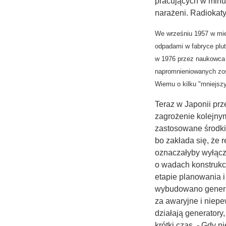
pracujących w minut
narażeni. Radiokaty
We wrześniu 1957 w mi
odpadami w fabryce plu
w 1976 przez naukowca 
napromnieniowanych zos
Wiemu o kilku "mniejsz
Teraz w Japonii prz
zagrożenie kolejnym
zastosowane środki
bo zakłada się, że 
oznaczałyby wyłącz
o wadach konstrukc
etapie planowania 
wybudowano generat
za awaryjne i niepe
działają generatory
krótki czas. - Gdy n