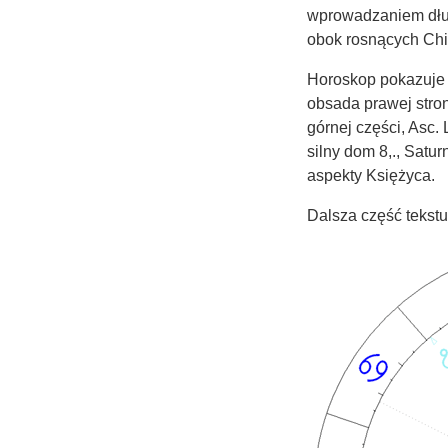
wprowadzaniem dług
obok rosnących Chi
Horoskop pokazuje 
obsada prawej stron
górnej części, Asc. 
silny dom 8,., Satur
aspekty Księżyca.
Dalsza część tekst