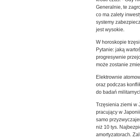
Generalnie, te zagr
co ma zalety inwest
systemy zabezpiecze
jest wysokie.
W horoskopie trzęsi
Pytanie: jaką warto
progresywnie przej
może zostanie zmie
Elektrownie atomow
oraz podczas konfli
do badań militarnych
Trzęsienia ziemi w
pracujący w Japonii
samo przyzwyczajeni
niż 10 tys. Najbez
amortyzatorach. Za