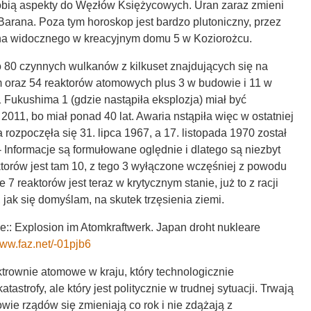
bią aspekty do Węzłów Księżycowych. Uran zaraz zmieni
 Barana. Poza tym horoskop jest bardzo plutoniczny, przez
tona widocznego w kreacyjnym domu 5 w Koziorożcu.
o 80 czynnych wulkanów z kilkuset znajdujących się na
oraz 54 reaktorów atomowych plus 3 w budowie i 11 w
1 Fukushima 1 (gdzie nastąpiła eksplozja) miał być
011, bo miał ponad 40 lat. Awaria nstąpiła więc w ostatniej
 rozpoczęła się 31. lipca 1967, a 17. listopada 1970 został
- Informacje są formułowane oględnie i dlatego są niezbyt
aktorów jest tam 10, z tego 3 wyłączone wczęśniej z powodu
7 reaktorów jest teraz w krytycznym stanie, już to z racji
, jak się domyślam, na skutek trzęsienia ziemi.
:: Explosion im Atomkraftwerk. Japan droht nukleare
www.faz.net/-01pjb6
trownie atomowe w kraju, który technologicznie
tastrofy, ale który jest politycznie w trudnej sytuacji. Trwają
owie rządów się zmieniają co rok i nie zdążają z