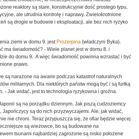
ożone reaktory są stare, konstrukcyjnie dość prostego typu,
ycyjne, ale utrudnia kontrolę i naprawy. Zwielokrotnione
ń są drogie w budowie i eksploatacji, ale bez nich ryzyko
enia ziemi w domu 9. jest
Prozerpina
(władczyni Byka).
ść ma świadomość? - Wiele planet jest w domu 8. i
dzie do domu 9. A więc świadomość powinna wzrastać i być
nione prawo.
e są narażone na awarie podczas katastrof naturalnych
któw militarnych. Dla niektórych państw mogą być i są furtką
. - Jak widać, jest to technologia ryzykowna i groźna.
 Japonii są na porządku dziennym. Jak piszą cudzoziemcy
, Japończycy są do nich przyzwyczajemi. Ale, jak widać,
e nie chroni. Teraz przypuszcza się, że ofiar będzie więcej
pieczniejsze są wieżowce, bo są budowane na
lewem tsunami najbardziej zagrożone są nisko położene