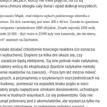
owych akcjach, którzy nie mieli pojęcia, na co są
wna chmura obiegła cały świat i opad dotknął wszystkich.
ejscowości
Majak, miał miejsce wybuch podziemnego zbiornika z
tonium. D
o dziś zamknięty jest teren 300 x 40 km. Zostało to
ujawnione
emigranta i
potwierdzone 1990 oficjalnie. Z
marło najmniej 1000 osób,
tało 10 000. -
Być może w ZSRR były inne katastrofy, ale nie wiemy.
ych" awariach na Zachodzie.
estało działać chłodzenie trzeciego reaktora (co oznacza
 wybuchem). Dopiero za kilka dni okaże się, czy
 zaradcze będą efektywne. Są one jednak mało radykalne,
reaktory wrócą do eksploatacji (bardzie radykalne metody
enie reaktorów na zawsze). - Poza tym też można mówić
yjnych, a przynajmniej o ryzykownych oszczednościach na
i budowy, ponieważ na wypadek braku prądu w sieci
ory prądu napędzane silnikami dieslowskimi, uchodzące
wne w trudnych waunkach, co się potwierdziło. Gdy nie
, prąd pobierany jest z akumulatorów, ale wystarcza tylko na
ie działa chłodzenie, to niebezpieczeństwo narasta. -