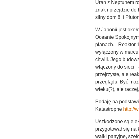
Uran z Neptunem ro
znak i przejdzie do
silny dom 8. i Plu
W Japonii jest okoł
Oceanie Spokojnym 
planach. - Reaktor 
wyłączony w marcu 2
chwili. Jego budowa
włączony do sieci. 
przejrzyste, ale re
przeglądu. Być może 
wieku(?), ale raczej
Podaję na podstawie
Katastrophe
http://
Uszkodzone są elek
przygotował się na ka
walki partyjne, szef