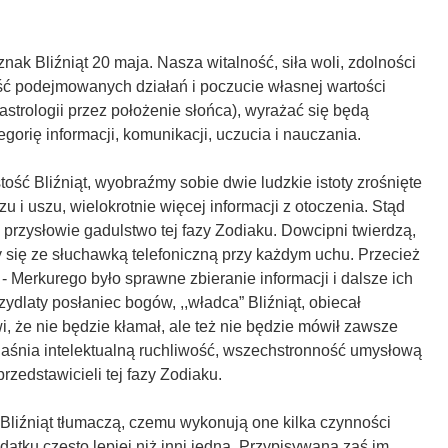
nak Bliźniąt 20 maja. Nasza witalność, siła woli, zdolności
ć podejmowanych działań i poczucie własnej wartości
strologii przez położenie słońca), wyrażać się będą
egorię informacji, komunikacji, uczucia i nauczania.
ość Bliźniąt, wyobraźmy sobie dwie ludzkie istoty zrośnięte
u i uszu, wielokrotnie więcej informacji z otoczenia. Stąd
ę przysłowie gadulstwo tej fazy Zodiaku. Dowcipni twierdzą,
ły się ze słuchawką telefoniczną przy każdym uchu. Przecież
Merkurego było sprawne zbieranie informacji i dalsze ich
ydlaty posłaniec bogów, ,,władca” Bliźniąt, obiecał
, że nie będzie kłamał, ale też nie będzie mówił zawsze
jaśnia intelektualną ruchliwość, wszechstronność umysłową
rzedstawicieli tej fazy Zodiaku.
 Bliźniąt tłumaczą, czemu wykonują one kilka czynności
datku często lepiej niż inni jedną. Przypisywana zaś im