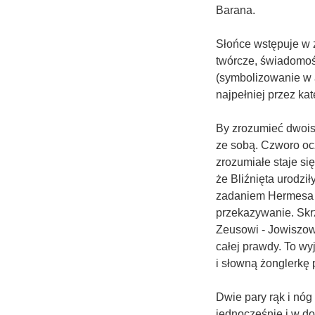
Barana.
Słońce wstępuje w z
twórcze, świadomoś
(symbolizowanie w a
najpełniej przez kat
By zrozumieć dwoist
ze sobą. Czworo ocz
zrozumiałe staje si
że Bliźnięta urodzi
zadaniem Hermesa - 
przekazywanie. Skrz
Zeusowi - Jowiszowi
całej prawdy. To wy
i słowną żonglerkę p
Dwie pary rąk i nóg
jednocześnie i w do