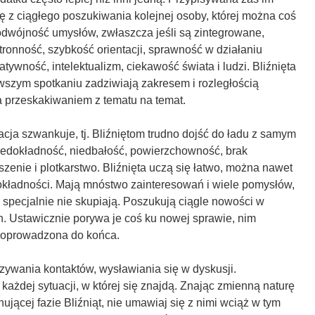
ię z ciągłego poszukiwania kolejnej osoby, której można coś
wójność umysłów, zwłaszcza jeśli są zintegrowane,
ronność, szybkość orientacji, sprawność w działaniu
tywność, intelektualizm, ciekawość świata i ludzi. Bliźnięta
rwszym spotkaniu zadziwiają zakresem i rozległością
a przeskakiwaniem z tematu na temat.
racja szwankuje, tj. Bliźniętom trudno dojść do ładu z samym
niedokładność, niedbałość, powierzchowność, brak
oszenie i plotkarstwo. Bliźnięta uczą się łatwo, można nawet
okładności. Mają mnóstwo zainteresowań i wiele pomysłów,
specjalnie nie skupiają. Poszukują ciągle nowości w
h. Ustawicznie porywa je coś ku nowej sprawie, nim
doprowadzona do końca.
zywania kontaktów, wysławiania się w dyskusji.
każdej sytuacji, w której się znajdą. Znając zmienną naturę
jącej fazie Bliźniąt, nie umawiaj się z nimi wciąż w tym