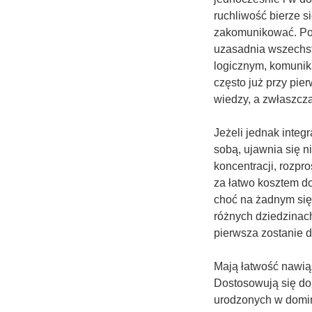
ruchliwość bierze s
zakomunikować. Pod
uzasadnia wszechst
logicznym, komunika
często już przy pie
wiedzy, a zwłaszcz
Jeżeli jednak integ
sobą, ujawnia się 
koncentracji, rozpr
za łatwo kosztem d
choć na żadnym się 
różnych dziedzinac
pierwsza zostanie 
Mają łatwość nawią
Dostosowują się do 
urodzonych w dominu