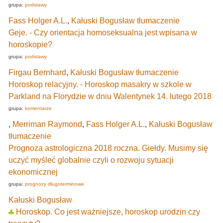
grupa:
podstawy
Fass Holger A.L.
,
Kałuski Bogusław tłumaczenie
Geje. - Czy orientacja homoseksualna jest wpisana w
horoskopie?
grupa:
podstawy
Firgau Bernhard
,
Kałuski Bogusław tłumaczenie
Horoskop relacyjny. - Horoskop masakry w szkole w
Parkland na Florydzie w dniu Walentynek 14. lutego 2018
grupa:
komentarze
,
Merriman Raymond
,
Fass Holger A.L.
,
Kałuski Bogusław
tłumaczenie
Prognoza astrologiczna 2018 roczna. Giełdy. Musimy się
uczyć myśleć globalnie czyli o rozwoju sytuacji
ekonomicznej
grupa:
prognozy długoterminowe
Kałuski Bogusław
Horoskop. Co jest ważniejsze, horoskop urodzin czy