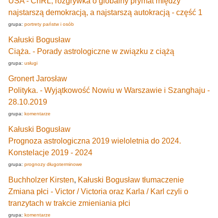
USA - ChRL, rozgrywka o globalny prymat między
najstarszą demokracją, a najstarszą autokracją - część 1
grupa:
portrety państw i osób
Kałuski Bogusław
Ciąża. - Porady astrologiczne w związku z ciążą
grupa:
usługi
Gronert Jarosław
Polityka. - Wyjątkowość Nowiu w Warszawie i Szanghaju -
28.10.2019
grupa:
komentarze
Kałuski Bogusław
Prognoza astrologiczna 2019 wieloletnia do 2024.
Konstelacje 2019 - 2024
grupa:
prognozy długoterminowe
Buchholzer Kirsten
,
Kałuski Bogusław tłumaczenie
Zmiana płci - Victor / Victoria oraz Karla / Karl czyli o
tranzytach w trakcie zmieniania płci
grupa:
komentarze