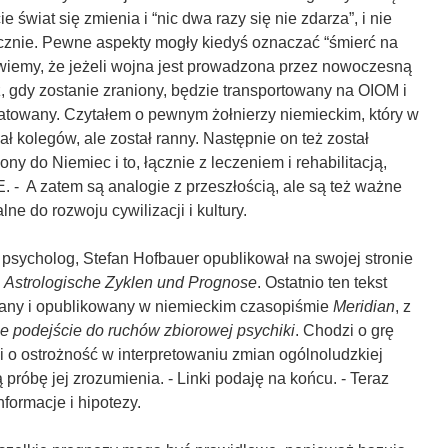
ie świat się zmienia i “nic dwa razy się nie zdarza”, i nie
ycznie. Pewne aspekty mogły kiedyś oznaczać “śmierć na
j wiemy, że jeżeli wojna jest prowadzona przez nowoczesną
rz, gdy zostanie zraniony, będzie transportowany na OIOM i
towany. Czytałem o pewnym żołnierzy niemieckim, który w
ał kolegów, ale został ranny. Następnie on też został
ny do Niemiec i to, łącznie z leczeniem i rehabilitacją,
. - A zatem są analogie z przeszłością, ale są też ważne
lne do rozwoju cywilizacji i kultury.
 i psycholog, Stefan Hofbauer opublikował na swojej stronie
:
Astrologische Zyklen und Prognose
. Ostatnio ten tekst
any i opublikowany w niemieckim czasopiśmie
Meridian
, z
e podejście do ruchów zbiorowej psychiki
. Chodzi o grę
i o ostrożność w interpretowaniu zmian ogólnoludzkiej
ą próbę jej zrozumienia. - Linki podaję na końcu. - Teraz
nformacje i hipotezy.