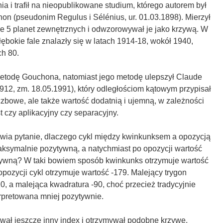
 i trafił na nieopublikowane studium, którego autorem był
n (pseudonim Regulus i Sélénius, ur. 01.03.1898). Mierzył
we 5 planet zewnętrznych i odwzorowywał je jako krzywą. W
ębokie fale znalazły się w latach 1914-18, wokół 1940,
ch 80.
metodę Gouchona, natomiast jego metodę ulepszył Claude
912, zm. 18.05.1991), który odległościom kątowym przypisał
liczbowe, ale także wartość dodatnią i ujemną, w zależności
st czy aplikacyjny czy separacyjny.
awia pytanie, dlaczego cykl między kwinkunksem a opozycją
ksymalnie pozytywną, a natychmiast po opozycji wartość
ywną? W taki bowiem sposób kwinkunks otrzymuje wartość
 opozycji cykl otrzymuje wartość -179. Malejący trygon
0, a malejąca kwadratura -90, choć przecież tradycyjnie
erpretowana mniej pozytywnie.
ł jeszcze inny index i otrzymywał podobne krzywe.