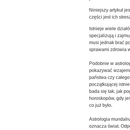
Niniejszy artykuł j
części jest ic
Istnieje wiele dzia
specjalizują i zajmu
musi jednak brać p
sprawami zdrowia wi
Podobnie w astrolo
pokazywać wzajemny
państwa czy całego 
początkującej istni
bada się tak, jak po
horoskopów, gdy jest
co już było.
Astrologia mundaln
oznacza świat. Odp