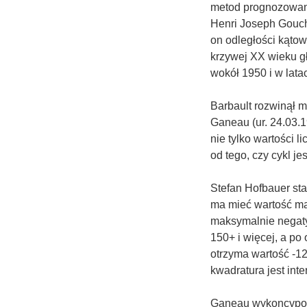
metod prognozowania
Henri Joseph Goucho
on odległości kąto
krzywej XX wieku gł
wokół 1950 i w lata
Barbault rozwinął 
Ganeau (ur. 24.03.1
nie tylko wartości 
od tego, czy cykl je
Stefan Hofbauer st
ma mieć wartość ma
maksymalnie negat
150+ i więcej, a po
otrzyma wartość -12
kwadratura jest int
Ganeau wykoncypowa