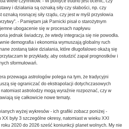
ba wiele czynników. - W polityce trudno jest ocenić, czy
tawy i działania są oznaką siły czy słabości, np. czy
st oznaką rosnącej siły rządu, czy jest w myśl przysłowia
brzytwy”. - Pamiętam jak Parnicki pisał o starożytnym
ajemne ubogacenie się w procesach napływu
ria jednak świadczy, że wtedy integracja się nie powodła.
nie demografia i ekonomia wymuszają globalny ruch
nane zostaną takie działania, które długofalowo okażą się
przytaczam te przykłady, aby ostudzić zapał prognostków i
lnych sformułowań.
ra przewaga astrologów polega na tym, że tradycyjni
szą się ograniczać do ekstrapolacji dotychczasowych
, natomiast astrolodzy mogą wyraźnie rozpoznać, czy w
awiają się całkowicie nowe tematy.
anych wyżej wykresów - ich grafiki zobacz poniżej -
u XX były 3 szczególne okresy, natomiast w wieku XXI
d roku 2020 do 2026 sześć koniunkcji planet wolnych. My nie