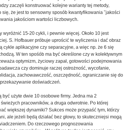
odzy zaczęli konstruować kolejne warianty tej metody,
się, że jest to sensowny sposób kwantyfikowania "jakości
awania jakościom wartości liczbowych.
 wyróżnić 15-20 cykli, i pewnie więcej. Około 10 jest
ej. S. Hofbauer próbuje uprościć te wyliczenia i dać obraz
ą cykle aplikacyjne czy separacyjne, a więc np. że 6 się
 schodzą. W ten spośób ma być określone czy w kolektywnym
 przeważa optymizm, życiowy zapał, gotowości podejmowania
 badawcza czy dominuje raczej ostrożność, wycofanie,
olidacja, zachowawczość, oszczędność, ograniczanie się do
i przekazywanie doświadczeń.
ą być użyte dwie 10 osobowe firmy. Jedna ma 2
 świeżych pracowników, a druga odwrotnie. Po której
ać większej dynamiki? Sukces może przypaść tym, którzy
 ale jeżeli będą działać bez głowy, to skuteczniejsi mogą
świadczeniem. Do rzeczowego prognozowania