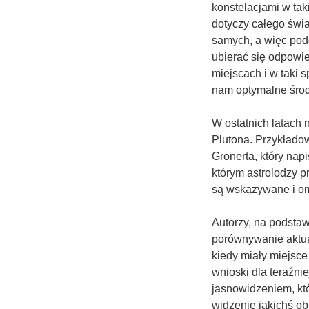
konstelacjami w tak
dotyczy całego świa
samych, a więc pod
ubierać się odpowi
miejscach i w taki
nam optymalne środ
W ostatnich latach 
Plutona. Przykładow
Gronerta, który napi
którym astrolodzy pr
są wskazywane i o
Autorzy, na podstaw
porównywanie aktua
kiedy miały miejsce
wnioski dla teraźni
jasnowidzeniem, któ
widzenie jakichś ob