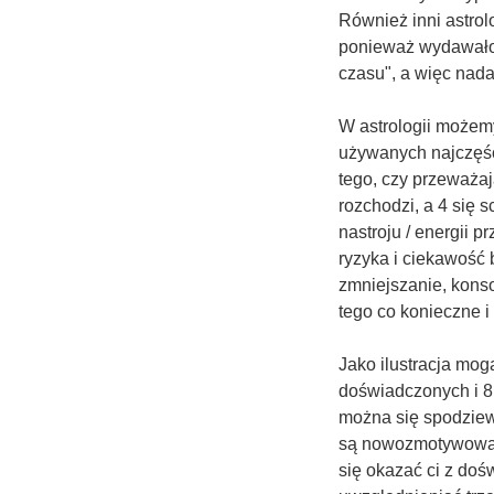
Również inni astrol
ponieważ wydawało 
czasu", a więc nad
W astrologii możemy
używanych najczęści
tego, czy przeważaj
rozchodzi, a 4 się
nastroju / energii
ryzyka i ciekawość
zmniejszanie, kons
tego co konieczne 
Jako ilustracja mog
doświadczonych i 8
można się spodziew
są nowozmotywowani,
się okazać ci z do