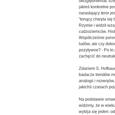
uwzględnieniać trze
jakieś konkretne pos
narastający teror je
“tonący chwyta się 
Rzymie i widził wz
cudzoziemców. Histo
Współcześnie ponow
ludów, ale czy doko
pozytywne? - Po to 
zachęcić do neutra
Zdaniem S. Hofbaue
badacze trendów mu
analogii i rozwojów
jakichś czasach poj
Na podstawie omawi
widzimy, że w wiek
wybija się jeden: o