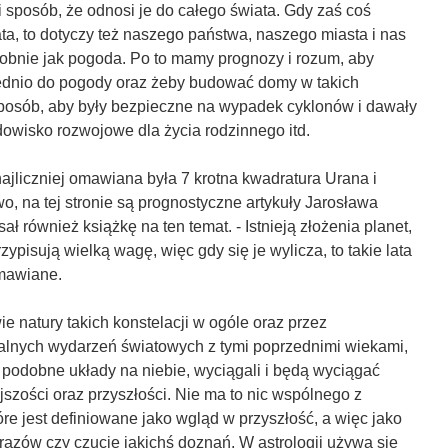
i sposób, że odnosi je do całego świata. Gdy zaś coś
ta, to dotyczy też naszego państwa, naszego miasta i nas
obnie jak pogoda. Po to mamy prognozy i rozum, aby
ednio do pogody oraz żeby budować domy w takich
 sposób, aby były bezpieczne na wypadek cyklonów i dawały
owisko rozwojowe dla życia rodzinnego itd.
najliczniej omawiana była 7 krotna kwadratura Urana i
o, na tej stronie są prognostyczne artykuły Jarosława
sał również książkę na ten temat. - Istnieją złożenia planet,
zypisują wielką wagę, więc gdy się je wylicza, to takie lata
mawiane.
ie natury takich konstelacji w ogóle oraz przez
lnych wydarzeń światowych z tymi poprzednimi wiekami,
 podobne układy na niebie, wyciągali i będą wyciągać
ejszości oraz przyszłości. Nie ma to nic wspólnego z
re jest definiowane jako wgląd w przyszłość, a więc jako
razów czy czucie jakichś doznań. W astrologii używa się