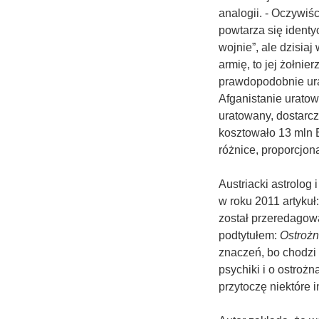
analogii. - Oczywiśc
powtarza się ident
wojnie”, ale dzisia
armię, to jej żołnie
prawdopodobnie ura
Afganistanie uratow
uratowany, dostarczo
kosztowało 13 mln E
różnice, proporcjona
Austriacki astrolog
w roku 2011 artykuł
został przeredagow
podtytułem:
Ostrożn
znaczeń, bo chodzi 
psychiki i o ostrożn
przytoczę niektóre i