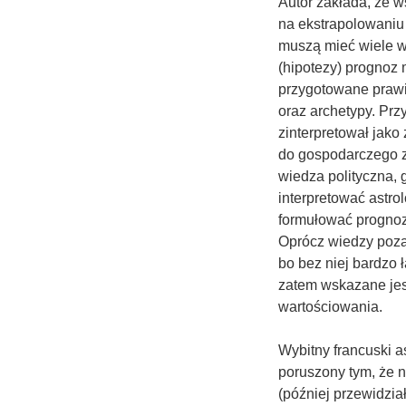
Autor zakłada, że 
na ekstrapolowaniu
muszą mieć wiele ws
(hipotezy) prognoz 
przygotowane prawid
oraz archetypy. Przy
zinterpretował jako
do gospodarczego z
wiedza polityczna,
interpretować astrol
formułować prognozy
Oprócz wiedzy pozaas
bo bez niej bardzo 
zatem wskazane jes
wartościowania.
Wybitny francuski a
poruszony tym, że n
(później przewidzia