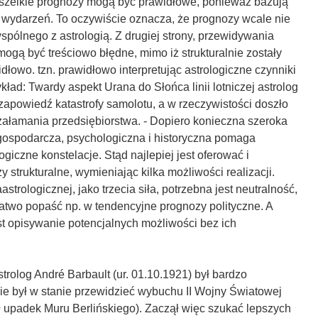
wszelkie prognozy mogą być prawidłowe, ponieważ bazują
 wydarzeń. To oczywiście oznacza, że prognozy wcale nie
pólnego z astrologią. Z drugiej strony, przewidywania
mogą być treściowo błędne, mimo iż strukturalnie zostały
łowo. tzn. prawidłowo interpretując astrologiczne czynniki
kład: Twardy aspekt Urana do Słońca linii lotniczej astrolog
 zapowiedź katastrofy samolotu, a w rzeczywistości doszło
ałamania przedsiębiorstwa. - Dopiero konieczna szeroka
 gospodarcza, psychologiczna i historyczna pomaga
ogiczne konstelacje. Stąd najlepiej jest oferować i
 strukturalne, wymieniając kilka możliwości realizacji.
trologicznej, jako trzecia siła, potrzebna jest neutralność,
łatwo popaść np. w tendencyjne prognozy polityczne. A
t opisywanie potencjalnych możliwości bez ich
strolog André Barbault (ur. 01.10.1921) był bardzo
ie był w stanie przewidzieć wybuchu II Wojny Światowej
ł upadek Muru Berlińskiego). Zaczął więc szukać lepszych