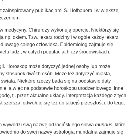
est zainspirowany publikacjami S. Hofbauera i w większej
h streszczeniem.
łów medycyny. Chirurdzy wykonują opercje. Niektórzy się
ją np. okiem. Tzw. lekarz rodziny i w ogóle każdy lekarz
od uwagę całego człowieka. Epidemiolog zajmuje się
elu ludzi, w całych populacjach czy środowiskach.
gii. Horoskop może dotyczyć jednej osoby lub może
 stosunek dwóch osób. Może też dotyczyć miasta,
świata. Niektóre rzeczy bada się na podstawie daty
enie, a więc na podstawie horoskopu urodzeniowego. Inne
godę, tj. przez aktualne układy. Interpretacja każdego z tych
 szersza, odwołuje się też do jakiejś przeszłości, do tego,
a wywodzi swą nazwę od łacińskiego słowa
mundus
, które
owiednio do swej nazwy astrologia mundalna zajmuje się