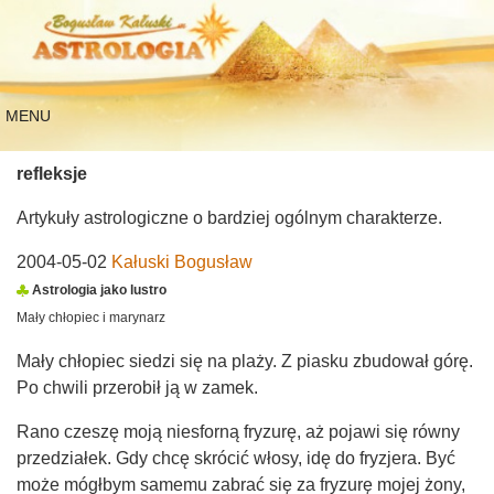
MENU
refleksje
Artykuły astrologiczne o bardziej ogólnym charakterze.
2004-05-02
Kałuski Bogusław
Astrologia jako lustro
Mały chłopiec i marynarz
Mały chłopiec siedzi się na plaży. Z piasku zbudował górę.
Po chwili przerobił ją w zamek.
Rano czeszę moją niesforną fryzurę, aż pojawi się równy
przedziałek. Gdy chcę skrócić włosy, idę do fryzjera. Być
może mógłbym samemu zabrać się za fryzurę mojej żony,