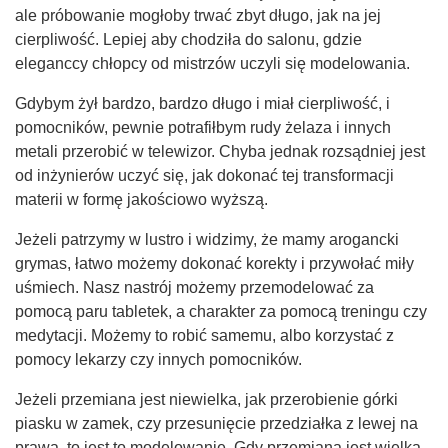
ale próbowanie mogłoby trwać zbyt długo, jak na jej
cierpliwość. Lepiej aby chodziła do salonu, gdzie
eleganccy chłopcy od mistrzów uczyli się modelowania.
Gdybym żył bardzo, bardzo długo i miał cierpliwość, i
pomocników, pewnie potrafiłbym rudy żelaza i innych
metali przerobić w telewizor. Chyba jednak rozsądniej jest
od inżynierów uczyć się, jak dokonać tej transformacji
materii w formę jakościowo wyższą.
Jeżeli patrzymy w lustro i widzimy, że mamy arogancki
grymas, łatwo możemy dokonać korekty i przywołać miły
uśmiech. Nasz nastrój możemy przemodelować za
pomocą paru tabletek, a charakter za pomocą treningu czy
medytacji. Możemy to robić samemu, albo korzystać z
pomocy lekarzy czy innych pomocników.
Jeżeli przemiana jest niewielka, jak przerobienie górki
piasku w zamek, czy przesunięcie przedziałka z lewej na
prawą, to jest to modelowanie. Gdy przemiana jest wielka,