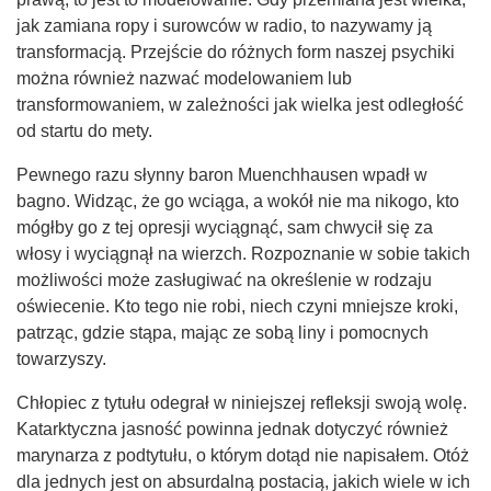
jak zamiana ropy i surowców w radio, to nazywamy ją
transformacją. Przejście do różnych form naszej psychiki
można również nazwać modelowaniem lub
transformowaniem, w zależności jak wielka jest odległość
od startu do mety.
Pewnego razu słynny baron Muenchhausen wpadł w
bagno. Widząc, że go wciąga, a wokół nie ma nikogo, kto
mógłby go z tej opresji wyciągnąć, sam chwycił się za
włosy i wyciągnął na wierzch. Rozpoznanie w sobie takich
możliwości może zasługiwać na określenie w rodzaju
oświecenie. Kto tego nie robi, niech czyni mniejsze kroki,
patrząc, gdzie stąpa, mając ze sobą liny i pomocnych
towarzyszy.
Chłopiec z tytułu odegrał w niniejszej refleksji swoją wolę.
Katarktyczna jasność powinna jednak dotyczyć również
marynarza z podtytułu, o którym dotąd nie napisałem. Otóż
dla jednych jest on absurdalną postacią, jakich wiele w ich