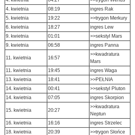
4. kwietnia
08:19
ingres Rak
5. kwietnia
19:22
>>trygon Merkury
6. kwietnia
18:27
ingres Lew
9. kwietnia
01:01
>>sekstyl Mars
9. kwietnia
06:58
ingres Panna
>>kwadratura
11. kwietnia
16:57
Mars
11. kwietnia
19:45
ingres Waga
13. kwietnia
18:41
>>PEŁNIA
14. kwietnia
00:41
>>sekstyl Pluton
14. kwietnia
07:05
ingres Skorpion
>>kwadratura
15. kwietnia
20:27
Neptun
16. kwietnia
16:16
ingres Strzelec
18. kwietnia
20:39
>>trygon Słońce