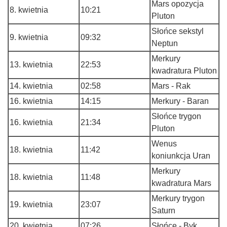
Mars opozycja
8. kwietnia
10:21
Pluton
Słońce sekstyl
9. kwietnia
09:32
Neptun
Merkury
13. kwietnia
22:53
kwadratura Pluton
14. kwietnia
02:58
Mars - Rak
16. kwietnia
14:15
Merkury - Baran
Słońce trygon
16. kwietnia
21:34
Pluton
Wenus
18. kwietnia
11:42
koniunkcja Uran
Merkury
18. kwietnia
11:48
kwadratura Mars
Merkury trygon
19. kwietnia
23:07
Saturn
20. kwietnia
07:26
Słońce - Byk