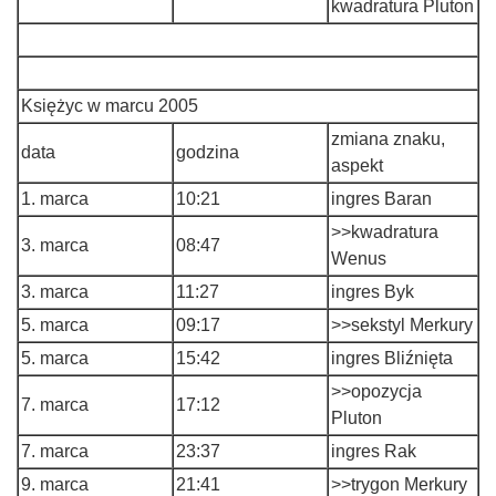
kwadratura Pluton
Księżyc w marcu 2005
zmiana znaku,
data
godzina
aspekt
1. marca
10:21
ingres Baran
>>kwadratura
3. marca
08:47
Wenus
3. marca
11:27
ingres Byk
5. marca
09:17
>>sekstyl Merkury
5. marca
15:42
ingres Bliźnięta
>>opozycja
7. marca
17:12
Pluton
7. marca
23:37
ingres Rak
9. marca
21:41
>>trygon Merkury