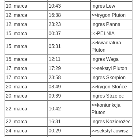
10. marca
10:43
ingres Lew
12. marca
16:38
>>trygon Pluton
12. marca
23:23
ingres Panna
15. marca
00:37
>>PEŁNIA
>>kwadratura
15. marca
05:31
Pluton
15. marca
12:11
ingres Waga
17. marca
17:29
>>sekstyl Pluton
17. marca
23:58
ingres Skorpion
20. marca
08:49
>>trygon Słońce
20. marca
09:39
ingres Strzelec
>>koniunkcja
22. marca
10:42
Pluton
22. marca
16:31
ingres Koziorożec
24. marca
00:29
>>sekstyl Jowisz