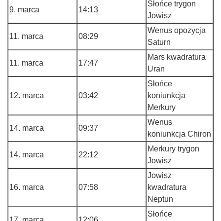
Słońce trygon
9. marca
14:13
Jowisz
Wenus opozycja
11. marca
08:29
Saturn
Mars kwadratura
11. marca
17:47
Uran
Słońce
12. marca
03:42
koniunkcja
Merkury
Wenus
14. marca
09:37
koniunkcja Chiron
Merkury trygon
14. marca
22:12
Jowisz
Jowisz
16. marca
07:58
kwadratura
Neptun
Słońce
17. marca
12:06