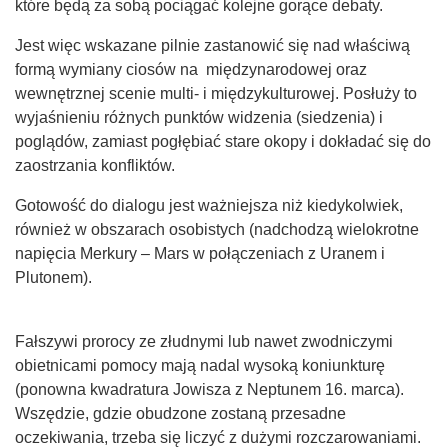
które będą za sobą pociągać kolejne gorące debaty.
Jest więc wskazane pilnie zastanowić się nad właściwą
formą wymiany ciosów na międzynarodowej oraz
wewnętrznej scenie multi- i międzykulturowej. Posłuży to
wyjaśnieniu różnych punktów widzenia (siedzenia) i
poglądów, zamiast pogłębiać stare okopy i dokładać się do
zaostrzania konfliktów.
Gotowość do dialogu jest ważniejsza niż kiedykolwiek,
również w obszarach osobistych (nadchodzą wielokrotne
napięcia Merkury – Mars w połączeniach z Uranem i
Plutonem).
Fałszywi prorocy ze złudnymi lub nawet zwodniczymi
obietnicami pomocy mają nadal wysoką koniunkturę
(ponowna kwadratura Jowisza z Neptunem 16. marca).
Wszędzie, gdzie obudzone zostaną przesadne
oczekiwania, trzeba się liczyć z dużymi rozczarowaniami.