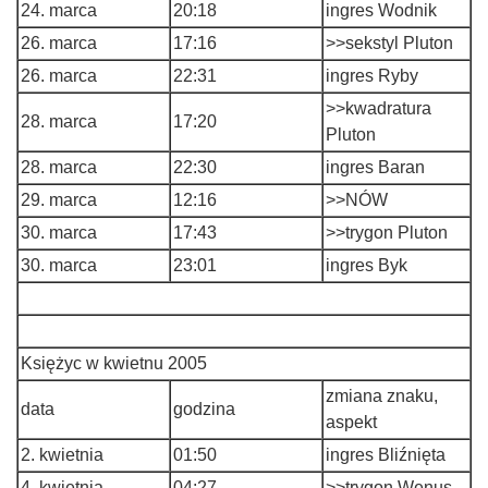
24. marca
20:18
ingres Wodnik
26. marca
17:16
>>sekstyl Pluton
26. marca
22:31
ingres Ryby
>>kwadratura
28. marca
17:20
Pluton
28. marca
22:30
ingres Baran
29. marca
12:16
>>NÓW
30. marca
17:43
>>trygon Pluton
30. marca
23:01
ingres Byk
Księżyc w kwietnu 2005
zmiana znaku,
data
godzina
aspekt
2. kwietnia
01:50
ingres Bliźnięta
4. kwietnia
04:27
>>trygon Wenus