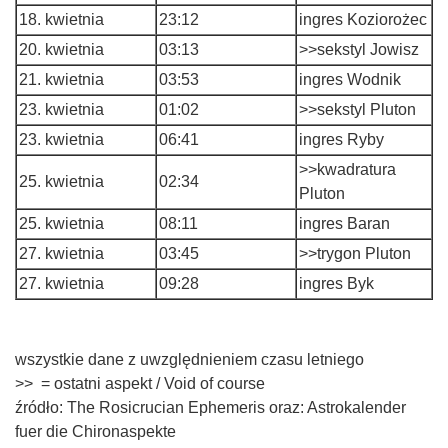
18. kwietnia
23:12
ingres Koziorożec
20. kwietnia
03:13
>>sekstyl Jowisz
21. kwietnia
03:53
ingres Wodnik
23. kwietnia
01:02
>>sekstyl Pluton
23. kwietnia
06:41
ingres Ryby
>>kwadratura
25. kwietnia
02:34
Pluton
25. kwietnia
08:11
ingres Baran
27. kwietnia
03:45
>>trygon Pluton
27. kwietnia
09:28
ingres Byk
wszystkie dane z uwzględnieniem czasu letniego
>> = ostatni aspekt / Void of course
źródło: The Rosicrucian Ephemeris oraz: Astrokalender
fuer die Chironaspekte