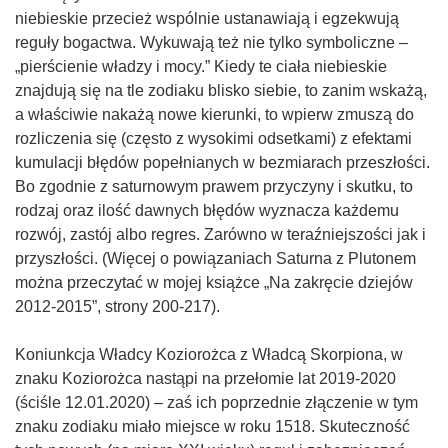
niebieskie przecież wspólnie ustanawiają i egzekwują
reguły bogactwa. Wykuwają też nie tylko symboliczne –
„pierścienie władzy i mocy.” Kiedy te ciała niebieskie
znajdują się na tle zodiaku blisko siebie, to zanim wskażą,
a właściwie nakażą nowe kierunki, to wpierw zmuszą do
rozliczenia się (często z wysokimi odsetkami) z efektami
kumulacji błędów popełnianych w bezmiarach przeszłości.
Bo zgodnie z saturnowym prawem przyczyny i skutku, to
rodzaj oraz ilość dawnych błędów wyznacza każdemu
rozwój, zastój albo regres. Zarówno w teraźniejszości jak i
przyszłości. (Więcej o powiązaniach Saturna z Plutonem
można przeczytać w mojej książce „Na zakręcie dziejów
2012-2015”, strony 200-217).
Koniunkcja Władcy Koziorożca z Władcą Skorpiona, w
znaku Koziorożca nastąpi na przełomie lat 2019-2020
(ściśle 12.01.2020) – zaś ich poprzednie złączenie w tym
znaku zodiaku miało miejsce w roku 1518. Skuteczność