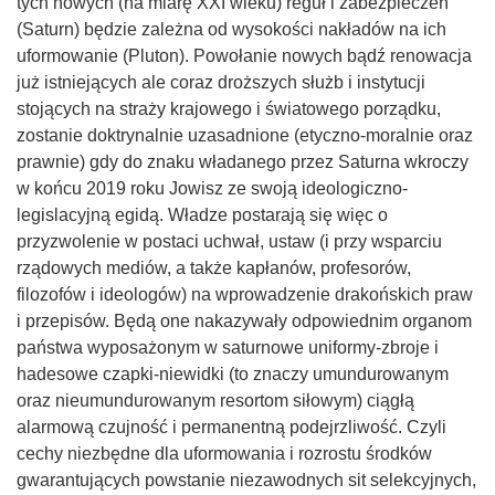
tych nowych (na miarę XXI wieku) reguł i zabezpieczeń
(Saturn) będzie zależna od wysokości nakładów na ich
uformowanie (Pluton). Powołanie nowych bądź renowacja
już istniejących ale coraz droższych służb i instytucji
stojących na straży krajowego i światowego porządku,
zostanie doktrynalnie uzasadnione (etyczno-moralnie oraz
prawnie) gdy do znaku władanego przez Saturna wkroczy
w końcu 2019 roku Jowisz ze swoją ideologiczno-
legislacyjną egidą. Władze postarają się więc o
przyzwolenie w postaci uchwał, ustaw (i przy wsparciu
rządowych mediów, a także kapłanów, profesorów,
filozofów i ideologów) na wprowadzenie drakońskich praw
i przepisów. Będą one nakazywały odpowiednim organom
państwa wyposażonym w saturnowe uniformy-zbroje i
hadesowe czapki-niewidki (to znaczy umundurowanym
oraz nieumundurowanym resortom siłowym) ciągłą
alarmową czujność i permanentną podejrzliwość. Czyli
cechy niezbędne dla uformowania i rozrostu środków
gwarantujących powstanie niezawodnych sit selekcyjnych,