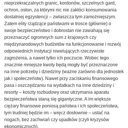
nieprzekraczalnych granic, kordonów, szczelnych gard,
ochron, osłon, za którymi nic nie zakłóci konsumowania
dostatniej egzystencji – zwłaszcza tym zamożniejszym.
Zatem elity rządzące państwami w trosce (głównie) o
swoje bezpieczeństwo i dobrostan nie zawahają się
przeznaczyć ogromnych sum z krajowych czy
międzynarodowych budżetów na funkcjonowanie i rozwój
odpowiednich instytucji niwelujących rzeczywiste
zagrożenia, a nawet tylko ich poczucie. Wobec tego
znacznie mniejsze kwoty będą mogły być przeznaczone
na inne potrzeby i dziedziny (ważne zarówno dla jednostek
jak i społeczeństw). Nawet przy zaciskaniu finansowego
pasa i oszczędzaniu na wydatkach na inne dziedziny i
resorty – koszty rozbudowy oraz utrzymania aparatu
bezpieczeństwa staną się gigantyczne. A im większe
ciężary finansowe poniosą państwa i ich społeczeństwa,
tym trudniej będzie im – wręcz dosłownie – ustać na
nogach, bez zachwiań czy upadków (czyli kryzysów
ekonomicznych).