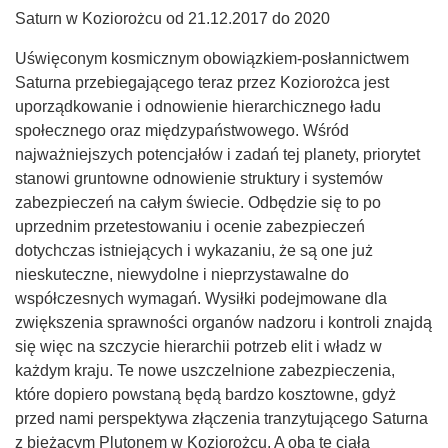
Saturn w Koziorożcu od 21.12.2017 do 2020
Uświęconym kosmicznym obowiązkiem-posłannictwem
Saturna przebiegającego teraz przez Koziorożca jest
uporządkowanie i odnowienie hierarchicznego ładu
społecznego oraz międzypaństwowego. Wśród
najważniejszych potencjałów i zadań tej planety, priorytet
stanowi gruntowne odnowienie struktury i systemów
zabezpieczeń na całym świecie. Odbędzie się to po
uprzednim przetestowaniu i ocenie zabezpieczeń
dotychczas istniejących i wykazaniu, że są one już
nieskuteczne, niewydolne i nieprzystawalne do
współczesnych wymagań. Wysiłki podejmowane dla
zwiększenia sprawności organów nadzoru i kontroli znajdą
się więc na szczycie hierarchii potrzeb elit i władz w
każdym kraju. Te nowe uszczelnione zabezpieczenia,
które dopiero powstaną będą bardzo kosztowne, gdyż
przed nami perspektywa złączenia tranzytującego Saturna
z bieżącym Plutonem w Koziorożcu. A oba te ciała