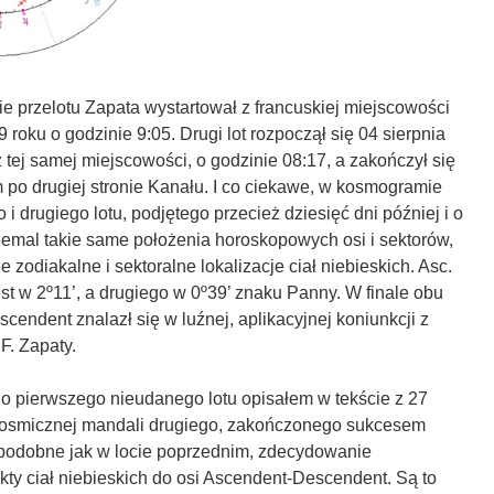
ie przelotu Zapata wystartował z francuskiej miejscowości
 roku o godzinie 9:05. Drugi lot rozpoczął się 04 sierpnia
 tej samej miejscowości, o godzinie 08:17, a zakończył się
 po drugiej stronie Kanału. I co ciekawe, w kosmogramie
 i drugiego lotu, podjętego przecież dziesięć dni później i o
niemal takie same położenia horoskopowych osi i sektorów,
 zodiakalne i sektoralne lokalizacje ciał niebieskich. Asc.
est w 2º11’, a drugiego w 0º39’ znaku Panny. W finale obu
scendent znalazł się w luźnej, aplikacyjnej koniunkcji z
F. Zapaty.
o pierwszego nieudanego lotu opisałem w tekście z 27
 kosmicznej mandali drugiego, zakończonego sukcesem
 podobne jak w locie poprzednim, zdecydowanie
ty ciał niebieskich do osi Ascendent-Descendent. Są to