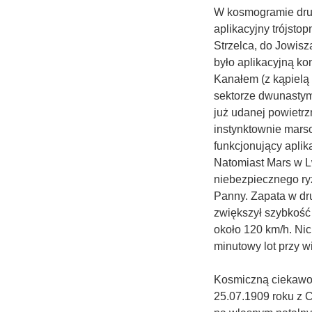
W kosmogramie drug
aplikacyjny trójst
Strzelca, do Jowis
było aplikacyjną ko
Kanałem (z kąpielą
sektorze dwunastym
już udanej powietr
instynktownie mars
funkcjonujący apli
Natomiast Mars w L
niebezpiecznego ry
Panny. Zapata w dru
zwiększył szybkość
około 120 km/h. Nic
minutowy lot przy w
Kosmiczną ciekawost
25.07.1909 roku z 