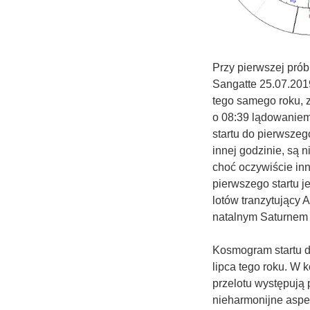
Przy pierwszej prób
Sangatte 25.07.2019
tego samego roku, z
o 08:39 lądowaniem
startu do pierwszego
innej godzinie, są 
choć oczywiście inne
pierwszego startu j
lotów tranzytujący A
natalnym Saturnem 
Kosmogram startu d
lipca tego roku. W
przelotu występują
nieharmonijne aspek