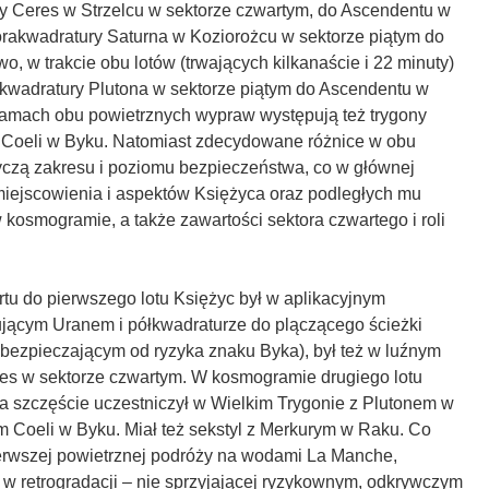
y Ceres w Strzelcu w sektorze czwartym, do Ascendentu w
torakwadratury Saturna w Koziorożcu w sektorze piątym do
o, w trakcie obu lotów (trwających kilkanaście i 22 minuty)
rakwadratury Plutona w sektorze piątym do Ascendentu w
mach obu powietrznych wypraw występują też trygony
Coeli w Byku. Natomiast zdecydowane różnice w obu
zą zakresu i poziomu bezpieczeństwa, co w głównej
miejscowienia i aspektów Księżyca oraz podległych mu
 kosmogramie, a także zawartości sektora czwartego i roli
tu do pierwszego lotu Księżyc był w aplikacyjnym
ującym Uranem i półkwadraturze do plączącego ścieżki
bezpieczającym od ryzyka znaku Byka), był też w luźnym
es w sektorze czwartym. W kosmogramie drugiego lotu
a szczęście uczestniczył w Wielkim Trygonie z Plutonem w
m Coeli w Byku. Miał też sekstyl z Merkurym w Raku. Co
pierwszej powietrznej podróży na wodami La Manche,
 w retrogradacji – nie sprzyjającej ryzykownym, odkrywczym