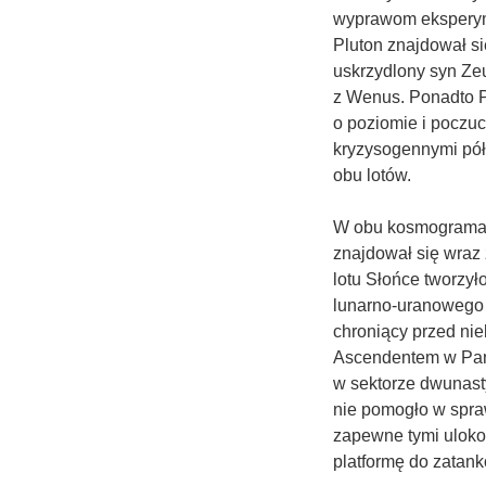
wyprawom eksperym
Pluton znajdował si
uskrzydlony syn Ze
z Wenus. Ponadto P
o poziomie i poczuc
kryzysogennymi pó
obu lotów.
W obu kosmogramac
znajdował się wraz
lotu Słońce tworzył
lunarno-uranowego 
chroniący przed ni
Ascendentem w Pann
w sektorze dwunast
nie pomogło w spra
zapewne tymi uloko
platformę do zatan