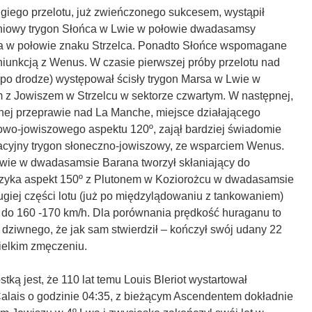
iego przelotu, już zwieńczonego sukcesem, wystąpił
opniowy trygon Słońca w Lwie w połowie dwadasamsy
za w połowie znaku Strzelca. Ponadto Słońce wspomagane
niunkcją z Wenus. W czasie pierwszej próby przelotu nad
 po drodze) występował ścisły trygon Marsa w Lwie w
 z Jowiszem w Strzelcu w sektorze czwartym. W następnej,
znej przeprawie nad La Manche, miejsce działającego
owo-jowiszowego aspektu 120º, zajął bardziej świadomie
kacyjny trygon słoneczno-jowiszowy, ze wsparciem Wenus.
wie w dwadasamsie Barana tworzył skłaniający do
zyka aspekt 150º z Plutonem w Koziorożcu w dwadasamsie
giej części lotu (już po międzylądowaniu z tankowaniem)
 do 160 -170 km/h. Dla porównania prędkość huraganu to
 dziwnego, że jak sam stwierdził – kończył swój udany 22
ielkim zmęczeniu.
ką jest, że 110 lat temu Louis Bleriot wystartował
Calais o godzinie 04:35, z bieżącym Ascendentem dokładnie