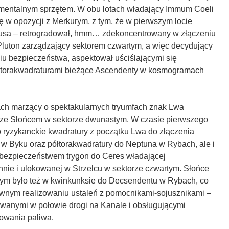
entalnym sprzętem. W obu lotach władający Immum Coeli
ę w opozycji z Merkurym, z tym, że w pierwszym locie
usa – retrogradował, hmm… zdekoncentrowany w złączeniu
luton zarządzający sektorem czwartym, a więc decydujący
iu bezpieczeństwa, aspektował uściślającymi się
łtorakwadraturami bieżące Ascendenty w kosmogramach
h marzący o spektakularnych tryumfach znak Lwa
 ze Słońcem w sektorze dwunastym. W czasie pierwszego
o ryzykanckie kwadratury z początku Lwa do złączenia
w Byku oraz półtorakwadratury do Neptuna w Rybach, ale i
ebezpieczeństwem trygon do Ceres władającej
ie i ulokowanej w Strzelcu w sektorze czwartym. Słońce
ym było też w kwinkunksie do Decsendentu w Rybach, co
wnym realizowaniu ustaleń z pomocnikami-sojusznikami –
wanymi w połowie drogi na Kanale i obsługującymi
kowania paliwa.