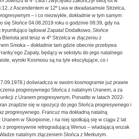
m Jowiszu w 4º Lwa i zwycięsko zakończył swój lot w
5:12, z Ascendentem w 12º Lwa w dwadasamsie Strzelca,
rogresywnym – i co niezwykłe, dokładnie w tym samym
o się Słońce 04.08.2019 roku o godzinie 08:39, gdy na
u tryumfująco lądował Zapata! Dodatkowo, Słońce
Bleriota jest teraz w 4º Strzelca w złączeniu z
em Smoka – dokładnie tam gdzie obecnie przebywa
ranky’ego Zapaty, będący w sekstylu do jego natalnego
ste, wyroki Kosmosu są na tyle ekscytujące, co i
 27.09.1978.) doświadcza w swoim kosmogramie już prawie
łączenia progresywnego Słońca z natalnym Uranem, a za
iunkcji z Uranem progresywnym. Ponadto w latach 2022-
ran znajdzie się w opozycji do jego Słońca progresywnego i
az progresywnego. Francuz ma dokładną natalną
Uranem w Skorpionie, i na niej spotkają się w ciągu 2 lat
 z progresywnie retrogradującą Wenus – władającą wszak
Wadze natalnym złączeniem Słońca z Merkurym.