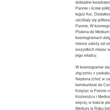
dokładne kwadratur
Pannie i ścisłe pół
tegoż Asc. Dodatkow
uściślały się półto
Pannie. W kosmogra
Plutona do Medium 
kosmogramach dotyc
mierze zależy od u
wszystkich miejsc w
jego władcy.
W kosmogramie star
złączeniu z zaskak
Neptuna (choć w za
kwinkunksie do Cer
Księżyc w Pannie n
Koziorożcu i Mediu
więcej, w trakcie 
Merkury w Raku był