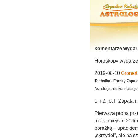
komentarze wydar
Horoskopy wydarzeń 
2019-08-10
Gronert
Technika - Franky Zapata
Astrologiczne konstalacj
1. i 2. lot 
Pierwsza próba prz
miała miejsce 25 lip
porażką – upadkiem
„skrzydeł”, ale na 