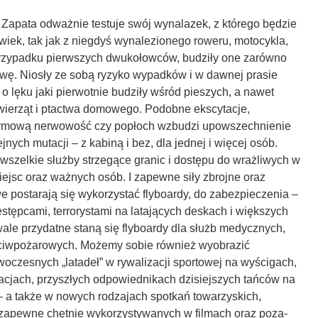
Zapata odważnie testuje swój wynalazek, z którego będzie
wiek, tak jak z niegdyś wynalezionego roweru, motocykla,
rzypadku pierwszych dwukołowców, budziły one zarówno
awę. Niosły ze sobą ryzyko wypadków i w dawnej prasie
 lęku jaki pierwotnie budziły wśród pieszych, a nawet
erząt i ptactwa domowego. Podobne ekscytacje,
larmową nerwowość czy popłoch wzbudzi upowszechnienie
ejnych mutacji – z kabiną i bez, dla jednej i więcej osób.
wszelkie służby strzegące granic i dostępu do wrażliwych w
ejsc oraz ważnych osób. I zapewne siły zbrojne oraz
 postarają się wykorzystać flyboardy, do zabezpieczenia –
stępcami, terrorystami na latających deskach i większych
ale przydatne staną się flyboardy dla służb medycznych,
eciwpożarowych. Możemy sobie również wyobrazić
oczesnych „latadeł” w rywalizacji sportowej na wyścigach,
acjach, przyszłych odpowiednikach dzisiejszych tańców na
. – a także w nowych rodzajach spotkań towarzyskich,
zapewne chętnie wykorzystywanych w filmach oraz poza-