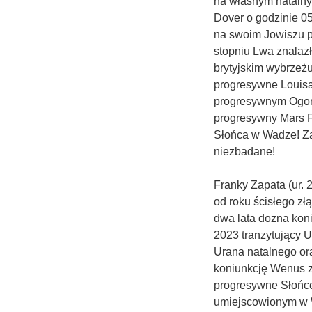
na własnym natalny
Dover o godzinie 0
na swoim Jowiszu p
stopniu Lwa znalazł
brytyjskim wybrzeż
progresywne Louisa 
progresywnym Ogon
progresywny Mars F
Słońca w Wadze! Zai
niezbadane!
Franky Zapata (ur.
od roku ścisłego z
dwa lata dozna kon
2023 tranzytujący U
Urana natalnego or
koniunkcję Wenus z 
progresywne Słońce
umiejscowionym w 