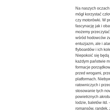
Na naszych oczach 
mógł korzystać czło
czy motorówki. W p
fascynację jak i ob
możemy przeczytać o
wśród hodowców zwi
entuzjazm, ale i a
flyboardów i ich kol
Niepokoić się będą 
każdym państwie mi
formacje porządkowe
przed wrogami, prze
platformach. Niebyw
ratowniczych i prz
stosowanie tych now
powietrznych akrob
lodzie, baletów itd
romansów, randek, 