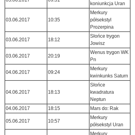
koniunkcja Uran
Merkury
03.06.2017
10:35
półsekstyl
Prozerpina
Słońce trygon
03.06.2017
18:12
Jowisz
Wenus trygon WK
03.06.2017
20:19
Pn
Merkury
04.06.2017
09:24
kwinkunks Saturn
Słońce
04.06.2017
18:13
kwadratura
Neptun
04.06.2017
18:15
Mars do: Rak
Merkury
05.06.2017
10:57
półsekstyl Uran
Merkury