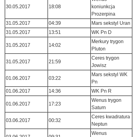
30.05.2017
18:08
koniunkcja
Prozerpina
31.05.2017
04:39
Mars sekstyl Uran
31.05.2017
13:51
WK Pn D
Merkury trygon
31.05.2017
14:02
Pluton
Ceres trygon
31.05.2017
21:59
Jowisz
Mars sekstyl WK
01.06.2017
03:22
Pn
01.06.2017
14:36
WK Pn R
Wenus trygon
01.06.2017
17:23
Saturn
Ceres kwadratura
03.06.2017
00:32
Neptun
Wenus
03.06.2017
09:31