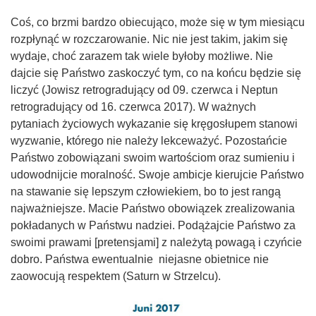
Coś, co brzmi bardzo obiecująco, może się w tym miesiącu
rozpłynąć w rozczarowanie. Nic nie jest takim, jakim się
wydaje, choć zarazem tak wiele byłoby możliwe. Nie
dajcie się Państwo zaskoczyć tym, co na końcu będzie się
liczyć (Jowisz retrogradujący od 09. czerwca i Neptun
retrogradujący od 16. czerwca 2017). W ważnych
pytaniach życiowych wykazanie się kręgosłupem stanowi
wyzwanie, którego nie należy lekceważyć. Pozostańcie
Państwo zobowiązani swoim wartościom oraz sumieniu i
udowodnijcie moralność. Swoje ambicje kierujcie Państwo
na stawanie się lepszym człowiekiem, bo to jest rangą
najważniejsze. Macie Państwo obowiązek zrealizowania
pokładanych w Państwu nadziei. Podążajcie Państwo za
swoimi prawami [pretensjami] z należytą powagą i czyńcie
dobro. Państwa ewentualnie niejasne obietnice nie
zaowocują respektem (Saturn w Strzelcu).