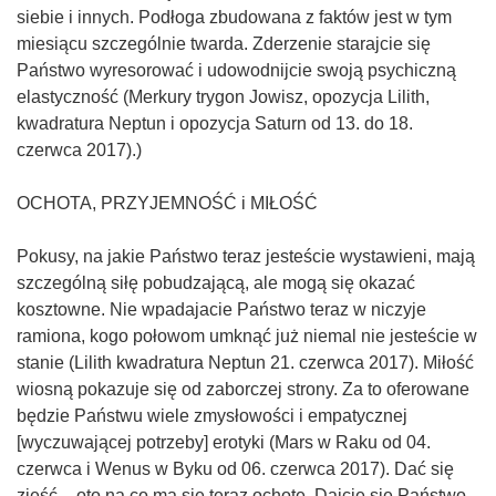
siebie i innych. Podłoga zbudowana z faktów jest w tym
miesiącu szczególnie twarda. Zderzenie starajcie się
Państwo wyresorować i udowodnijcie swoją psychiczną
elastyczność (Merkury trygon Jowisz, opozycja Lilith,
kwadratura Neptun i opozycja Saturn od 13. do 18.
czerwca 2017).)
OCHOTA, PRZYJEMNOŚĆ i MIŁOŚĆ
Pokusy, na jakie Państwo teraz jesteście wystawieni, mają
szczególną siłę pobudzającą, ale mogą się okazać
kosztowne. Nie wpadajacie Państwo teraz w niczyje
ramiona, kogo połowom umknąć już niemal nie jesteście w
stanie (Lilith kwadratura Neptun 21. czerwca 2017). Miłość
wiosną pokazuje się od zaborczej strony. Za to oferowane
będzie Państwu wiele zmysłowości i empatycznej
[wyczuwającej potrzeby] erotyki (Mars w Raku od 04.
czerwca i Wenus w Byku od 06. czerwca 2017). Dać się
zjeść – oto na co ma się teraz ochotę. Dajcie się Państwo