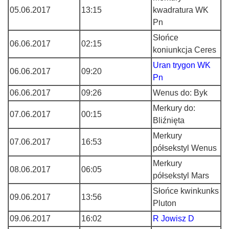
05.06.2017
13:15
kwadratura WK
Pn
Słońce
06.06.2017
02:15
koniunkcja Ceres
Uran trygon WK
06.06.2017
09:20
Pn
06.06.2017
09:26
Wenus do: Byk
Merkury do:
07.06.2017
00:15
Bliźnięta
Merkury
07.06.2017
16:53
półsekstyl Wenus
Merkury
08.06.2017
06:05
półsekstyl Mars
Słońce kwinkunks
09.06.2017
13:56
Pluton
09.06.2017
16:02
R Jowisz D