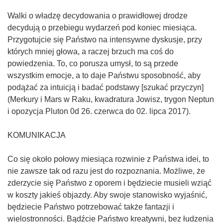
Walki o władzę decydowania o prawidłowej drodze
decydują o przebiegu wydarzeń pod koniec miesiąca.
Przygotujcie się Państwo na intensywne dyskusje, przy
których mniej głowa, a raczej brzuch ma coś do
powiedzenia. To, co porusza umysł, to są przede
wszystkim emocje, a to daje Państwu sposobność, aby
podążać za intuicją i badać podstawy [szukać przyczyn]
(Merkury i Mars w Raku, kwadratura Jowisz, trygon Neptun
i opozycja Pluton 0d 26. czerwca do 02. lipca 2017).
KOMUNIKACJA
Co się około połowy miesiąca rozwinie z Państwa idei, to
nie zawsze tak od razu jest do rozpoznania. Możliwe, że
zderzycie się Państwo z oporem i będziecie musieli wziąć
w koszty jakieś objazdy. Aby swoje stanowisko wyjaśnić,
będziecie Państwo potrzebować także fantazji i
wielostronności. Bądźcie Państwo kreatywni, bez łudzenia