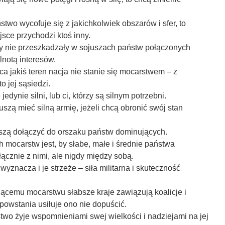
stwo wycofuje się z jakichkolwiek obszarów i sfer, to
sce przychodzi ktoś inny.
dy nie przeszkadzały w sojuszach państw połączonych
notą interesów.
ąca jakiś teren nacja nie stanie się mocarstwem – z
o jej sąsiedzi.
ę jedynie silni, lub ci, którzy są silnym potrzebni.
szą mieć silną armię, jeżeli chcą obronić swój stan
szą dołączyć do orszaku państw dominujących.
ch mocarstw jest, by słabe, małe i średnie państwa
cznie z nimi, ale nigdy między sobą.
 wyznacza i je strzeże – siła militarna i skuteczność
ącemu mocarstwu słabsze kraje zawiązują koalicje i
 powstania usiłuje ono nie dopuścić.
two żyje wspomnieniami swej wielkości i nadziejami na jej