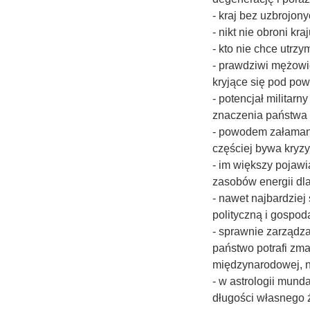
- kraj bez uzbrojo
- nikt nie obroni kra
- kto nie chce utrz
- prawdziwi mężowi
kryjące się pod po
- potencjał militar
znaczenia państwa 
- powodem załamania
częściej bywa kryz
- im większy pojawi
zasobów energii dl
- nawet najbardziej 
polityczną i gospod
- sprawnie zarządza
państwo potrafi zm
międzynarodowej, na
- w astrologii mund
długości własnego ż