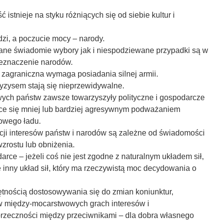
 istnieje na styku różniących się od siebie kultur i
dzi, a poczucie mocy – narody.
ne świadomie wybory jak i niespodziewane przypadki są w
zeznaczenie narodów.
a zagraniczna wymaga posiadania silnej armii.
ryzysem stają się nieprzewidywalne.
owych państw zawsze towarzyszyły polityczne i gospodarcze
ące się mniej lub bardziej agresywnym podważaniem
towego ładu.
acji interesów państw i narodów są zależne od świadomości
 wzrostu lub obniżenia.
darce – jeżeli coś nie jest zgodne z naturalnym układem sił,
je inny układ sił, który ma rzeczywistą moc decydowania o
ejętnością dostosowywania się do zmian koniunktur,
 w między-mocarstwowych grach interesów i
rzeczności między przeciwnikami – dla dobra własnego