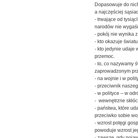
Dopasowuje do nich
a najczęściej sąsia
- trwające od tysi
narodów nie wygaśn
- pokój nie wynika z
- kto okazuje świat
- kto jedynie udaje
przemoc.
- to, co nazywamy 
zaprowadzonym prze
- na wojnie i w poli
- przeciwnik naszeg
- w polityce – w odr
- wewnętrzne skłóce
- państwa, które ud
przeciwko sobie wo
- wzrost potęgi gosp
powoduje wzrost je
- zawsze, gdy pojaw