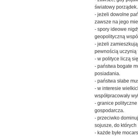
światowy porządek.
- jeżeli dowolne pań
zawsze na jego miej
- spory ideowe nig
geopolityczną wspól
- jeżeli zamieszkuj
pewnością uczynią t
- w polityce liczą si
- państwa bogate mu
posiadania.
- państwa słabe mu
- w interesie wielki
współpracowały wyłą
- granice polityczne
gospodarcza.
- przeciwko dominuj
sojusze, do których
- każde byłe mocars