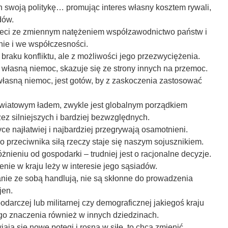
 swoją politykę… promując interes własny kosztem rywali,
dów.
ącleci ze zmiennym natężeniem współzawodnictwo państw i
ie i we współczesności.
 braku konfliktu, ale z możliwości jego przezwyciężenia.
u własną niemoc, skazuje się ze strony innych na przemoc.
 własną niemoc, jest gotów, by z zaskoczenia zastosować
światowym ładem, zwykle jest globalnym porządkiem
z silniejszych i bardziej bezwzględnych.
tyce najłatwiej i najbardziej przegrywają osamotnieni.
o przeciwnika siłą rzeczy staje się naszym sojusznikiem.
óżnieniu od gospodarki – trudniej jest o racjonalne decyzje.
nie w kraju leży w interesie jego sąsiadów.
anie ze sobą handlują, nie są skłonne do prowadzenia
jen.
odarczej lub militarnej czy demograficznej jakiegoś kraju
go znaczenia również w innych dziedzinach.
iają się nowe potęgi i rosną w siłę, to chcą zmienić