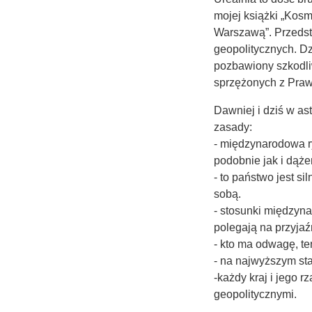
mojej książki „Kos
Warszawą”. Przedst
geopolitycznych. Dz
pozbawiony szkodliw
sprzężonych z Pra
Dawniej i dziś w as
zasady:
- międzynarodowa ry
podobnie jak i dąż
- to państwo jest s
sobą.
- stosunki międzyna
polegają na przyjaź
- kto ma odwagę, te
- na najwyższym st
-każdy kraj i jego 
geopolitycznymi.