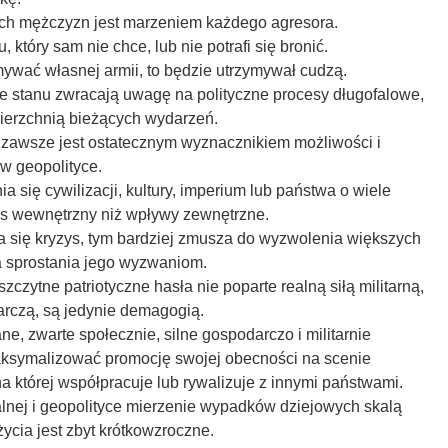
nych mężczyzn jest marzeniem każdego agresora.
ju, który sam nie chce, lub nie potrafi się bronić.
ymywać własnej armii, to będzie utrzymywał cudzą.
e stanu zwracają uwagę na polityczne procesy długofalowe,
wierzchnią bieżących wydarzeń.
ny zawsze jest ostatecznym wyznacznikiem możliwości i
w geopolityce.
 się cywilizacji, kultury, imperium lub państwa o wiele
ys wewnętrzny niż wpływy zewnętrzne.
a się kryzys, tym bardziej zmusza do wyzwolenia większych
a sprostania jego wyzwaniom.
szczytne patriotyczne hasła nie poparte realną siłą militarną,
arczą, są jedynie demagogią.
ne, zwarte społecznie, silne gospodarczo i militarnie
aksymalizować promocję swojej obecności na scenie
 której współpracuje lub rywalizuje z innymi państwami.
alnej i geopolityce mierzenie wypadków dziejowych skalą
ycia jest zbyt krótkowzroczne.