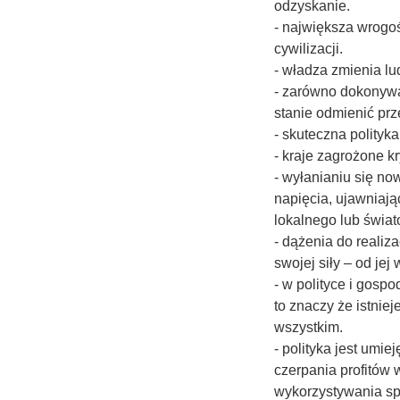
odzyskanie.
- największa wrogość
cywilizacji.
- władza zmienia lu
- zarówno dokonywa
stanie odmienić pr
- skuteczna polityk
- kraje zagrożone k
- wyłanianiu się n
napięcia, ujawniaj
lokalnego lub świa
- dążenia do realiz
swojej siły – od jej
- w polityce i gospo
to znaczy że istnie
wszystkim.
- polityka jest umi
czerpania profitów
wykorzystywania sp