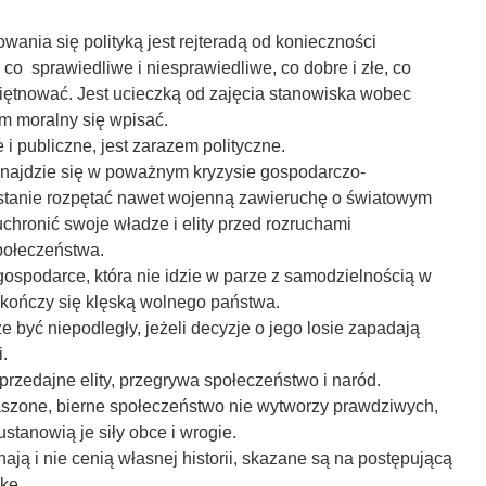
owania się polityką jest rejteradą od konieczności
co sprawiedliwe i niesprawiedliwe, co dobre i złe, co
piętnować. Jest ucieczką od zajęcia stanowiska wobec
em moralny się wpisać.
 i publiczne, jest zarazem polityczne.
 znajdzie się w poważnym kryzysie gospodarczo-
w stanie rozpętać nawet wojenną zawieruchę o światowym
uchronić swoje władze i elity przed rozruchami
ołeczeństwa.
ospodarce, która nie idzie w parze z samodzielnością w
 kończy się klęską wolnego państwa.
e być niepodległy, jeżeli decyzje o jego losie zapadają
.
sprzedajne elity, przegrywa społeczeństwo i naród.
raszone, bierne społeczeństwo nie wytworzy prawdziwych,
ustanowią je siły obce i wrogie.
znają i nie cenią własnej historii, skazane są na postępującą
kę.