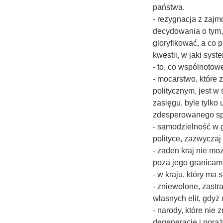
państwa.
- rezygnacja z zajm
decydowania o tym, 
gloryfikować, a co 
kwestii, w jaki syst
- to, co wspólnotowe
- mocarstwo, które
politycznym, jest 
zasięgu, byle tylko 
zdesperowanego sp
- samodzielność w g
polityce, zazwyczaj
- żaden kraj nie moż
poza jego granicami
- w kraju, który ma 
- zniewolone, zast
własnych elit, gdyż 
- narody, które nie 
degenerację i poraż