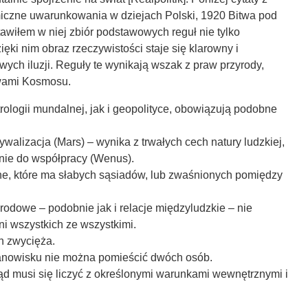
miczne uwarunkowania w dziejach Polski, 1920 Bitwa pod
awiłem w niej zbiór podstawowych reguł nie tylko
ięki nim obraz rzeczywistości staje się klarowny i
ych iluzji. Reguły te wynikają wszak z praw przyrody,
wami Kosmosu.
trologii mundalnej, jak i geopolityce, obowiązują podobne
walizacja (Mars) – wynika z trwałych cech natury ludzkiej,
enie do współpracy (Wenus).
ilne, które ma słabych sąsiadów, lub zwaśnionych pomiędzy
rodowe – podobnie jak i relacje międzyludzkie – nie
ni wszystkich ze wszystkimi.
n zwycięża.
anowisku nie można pomieścić dwóch osób.
rząd musi się liczyć z określonymi warunkami wewnętrznymi i