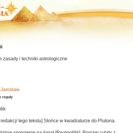
ii
 zasady i techniki astrologiczne
 Jarosław
e reguły
tik
 redakcji tego tekstu] Słońce w kwadraturze do Plutona.
talnie spojrzenie na świat [Realpolitik]. Poniżej cytaty z