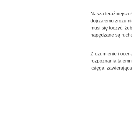
Nasza teraźniejszoś
dojrzałemu zrozumie
musi się toczyć, żeb
napędzane są ruche
Zrozumienie i ocena
rozpoznania tajemnic
księga, zawierająca 