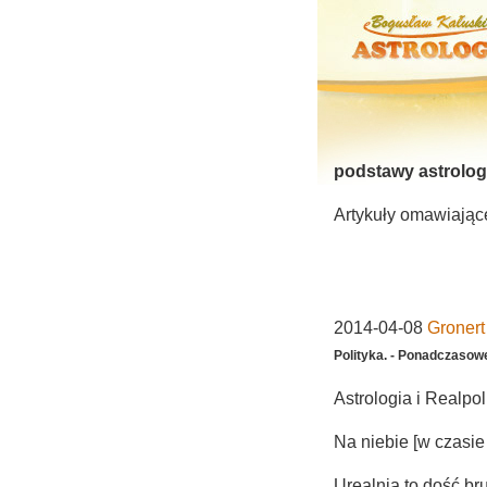
podstawy astrolog
Artykuły omawiające
2014-04-08
Gronert
Polityka. - Ponadczasow
Astrologia i Realpoli
Na niebie [w czasie
Urealnia to dość bru