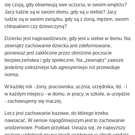
się czują, gdy obserwują swe uczucia, w swoim wnętrzu?
Jacy ludzie są w swoim domu, gdy są u siebie? Jacy
ludzie są w swoim związku, gdy są z żoną, mężem, swoim
chłopakiem czy dziewczyną?
Dziecko jest najprawdziwsze, gdy jest u siebie w domu. Na
zewnątrz zachowanie dziecka jest zdeformowane,
ponieważ jest zakłócone przez obniżone poczucie
bezpieczeństwa i gdy społeczne. Na „zewnątrz” zawsze
jesteśmy ostrożniejsi lub agresywniejsi niż przewiduje
norma.
W każdej roli - żony, pracownika, ucznia, urzędnika, itd. - i
w każdym miejscu - w domu, w pracy, w szkole, w urzędzie
- zachowujemy się inaczej.
Lecz jest zachowanie bazowe, do którego trzeba
nawracać. W sensie najogólniejszym jest to zachowanie
urodzeniowe. Podam przykład. Uważa się, że najwyższy
poziom uzdolnień muzycznych występuje w chwili urodzin,