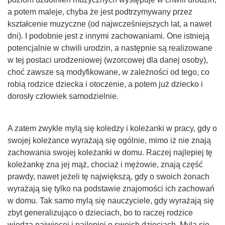
a potem maleje, chyba że jest podtrzymywany przez
kształcenie muzyczne (od najwcześniejszych lat, a nawet
dni). I podobnie jest z innymi zachowaniami. One istnieją
potencjalnie w chwili urodzin, a następnie są realizowane
w tej postaci urodzeniowej (wzorcowej dla danej osoby),
choć zawsze są modyfikowane, w zależności od tego, co
robią rodzice dziecka i otoczenie, a potem już dziecko i
dorosły człowiek samodzielnie.
A zatem zwykle mylą się koledzy i koleżanki w pracy, gdy o
swojej koleżance wyrażają się ogólnie, mimo iż nie znają
zachowania swojej koleżanki w domu. Raczej najlepiej tę
koleżankę zna jej mąż, chociaż i mężowie, znają część
prawdy, nawet jeżeli tę największą, gdy o swoich żonach
wyrażają się tylko na podstawie znajomości ich zachowań
w domu. Tak samo mylą się nauczyciele, gdy wyrażają się
zbyt generalizująco o dzieciach, bo to raczej rodzice
wiedzą najwięcej i najlepiej o swoich dzieciach. Mylą się