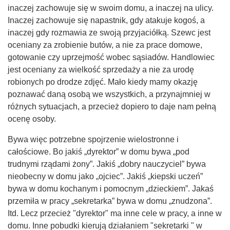
inaczej zachowuje się w swoim domu, a inaczej na ulicy.
Inaczej zachowuje się napastnik, gdy atakuje kogoś, a
inaczej gdy rozmawia ze swoją przyjaciółką. Szewc jest
oceniany za zrobienie butów, a nie za prace domowe,
gotowanie czy uprzejmość wobec sąsiadów. Handlowiec
jest oceniany za wielkość sprzedaży a nie za urodę
robionych po drodze zdjęć. Mało kiedy mamy okazję
poznawać daną osobą we wszystkich, a przynajmniej w
różnych sytuacjach, a przecież dopiero to daje nam pełną
ocenę osoby.
Bywa więc potrzebne spojrzenie wielostronne i
całościowe. Bo jakiś „dyrektor” w domu bywa „pod
trudnymi rządami żony”. Jakiś „dobry nauczyciel” bywa
nieobecny w domu jako „ojciec”. Jakiś „kiepski uczeń”
bywa w domu kochanym i pomocnym „dzieckiem”. Jakaś
przemiła w pracy „sekretarka” bywa w domu „znudzona”.
Itd. Lecz przecież "dyrektor" ma inne cele w pracy, a inne w
domu. Inne pobudki kierują działaniem "sekretarki " w