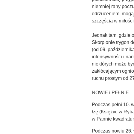
niemniej rany poczu
odrzuceniem, mogą 
szczęścia w miłości
Jednak tam, gdzie 
Skorpionie trygon 
(od 09. październik
intensywności i nam
niektórych może być
zakłócającym ogni
ruchu prostym od 27
NOWIE i PEŁNIE
Podczas pełni 10. w
łzę (Księżyc w Ryb
w Pannie kwadratura
Podczas nowiu 26. 