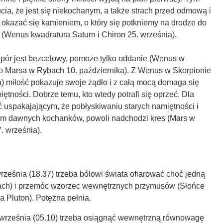
cia, że jest się niekochanym, a także strach przed odmową i
okazać się kamieniem, o który się potkniemy na drodze do
 (Wenus kwadratura Saturn i Chiron 25. września).
opór jest bezcelowy, pomoże tylko oddanie (Wenus w
do Marsa w Rybach 10. października). Z Wenus w Skorpionie
a) miłość pokazuje swoje żądło i z całą mocą domaga się
iętności. Dobrze temu, kto wtedy potrafi się oprzeć. Dla
 uspakajającym, że pobłyskiwaniu starych namiętności i
om dawnych kochanków, powoli nadchodzi kres (Mars w
. września).
rześnia (18.37) trzeba bólowi świata ofiarować choć jedną
ach) i przemóc wzorzec wewnętrznych przymusów (Słońce
 Pluton). Potężna pełnia.
września (05.10) trzeba osiągnąć wewnętrzną równowagę