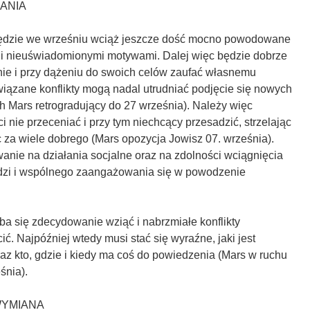
ŁANIA
będzie we wrześniu wciąż jeszcze dość mocno powodowane
 i nieuświadomionymi motywami. Dalej więc będzie dobrze
nie i przy dążeniu do swoich celów zaufać własnemu
wiązane konflikty mogą nadal utrudniać podjęcie się nowych
h Mars retrogradujący do 27 września). Należy więc
 nie przeceniać i przy tym niechcący przesadzić, strzelając
c za wiele dobrego (Mars opozycja Jowisz 07. września).
wanie na działania socjalne oraz na zdolności wciągnięcia
odzi i wspólnego zaangażowania się w powodzenie
ba się zdecydowanie wziąć i nabrzmiałe konflikty
ić. Najpóźniej wtedy musi stać się wyraźne, jaki jest
raz kto, gdzie i kiedy ma coś do powiedzenia (Mars w ruchu
śnia).
WYMIANA