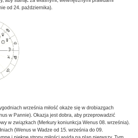
tny, aby stanąć za własnymi, wewnętrznymi prawdami
ie od 24. października).
ygodniach września miłość okaże się w drobiazgach
us w Pannie). Okazja jest dobra, aby przeprowadzić
y w związkach (Merkury koniunkcja Wenus 08. września).
niach (Wenus w Wadze od 15. września do 09.
emne i piękne strony miłości wyjdą na plan pierwszy. Tym