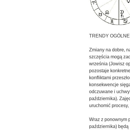
TRENDY OGÓLNE
Zmiany na dobre, na
szczęścia mogą zad
września (Jowisz op
pozostaje konkretne
konfliktami przeszł
konsekwencje sięga
odczuwane i uchwytn
października). Zaję
uruchomić procesy, 
Wraz z ponownym po
października) będą