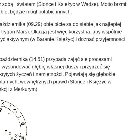
 sobą i światem (Słońce i Księżyc w Wadze). Motto brzmi:
siebie, będzie mógł polubić innych.
ździernika (09.29) obie płcie są do siebie jak najlepiej
rygon Mars). Okazja jest więc korzystna, aby wspólnie
yć aktywnym (w Baranie Księżyc) i doznać przyjemności
października (14.51) przypada zająć się procesami
 wysondować głębię własnej duszy i przyjrzeć się
ytych życzeń i namiętności. Pojawiają się głębokie
tarnych, wewnętrznych prawd (Słońce i Księżyc w
nkcji z Merkurym)