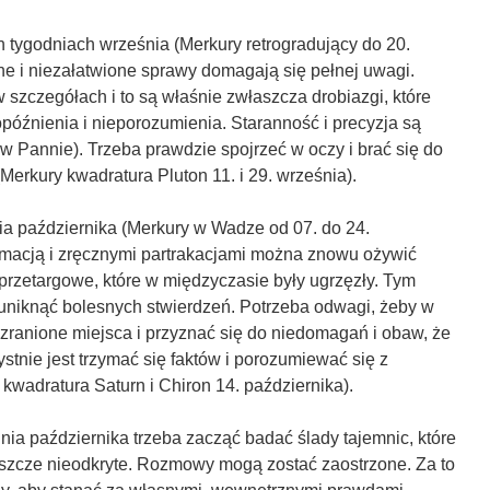
 tygodniach września (Merkury retrogradujący do 20.
ne i niezałatwione sprawy domagają się pełnej uwagi.
 szczegółach i to są właśnie zwłaszcza drobiazgi, które
źnienia i nieporozumienia. Staranność i precyzja są
 Pannie). Trzeba prawdzie spojrzeć w oczy i brać się do
Merkury kwadratura Pluton 11. i 29. września).
ia października (Merkury w Wadze od 07. do 24.
omacją i zręcznymi partrakacjami można znowu ożywić
przetargowe, które w międzyczasie były ugrzęzły. Tym
 uniknąć bolesnych stwierdzeń. Potrzeba odwagi, żeby w
zranione miejsca i przyznać się do niedomagań i obaw, że
ystnie jest trzymać się faktów i porozumiewać się z
kwadratura Saturn i Chiron 14. października).
nia października trzeba zacząć badać ślady tajemnic, które
eszcze nieodkryte. Rozmowy mogą zostać zaostrzone. Za to