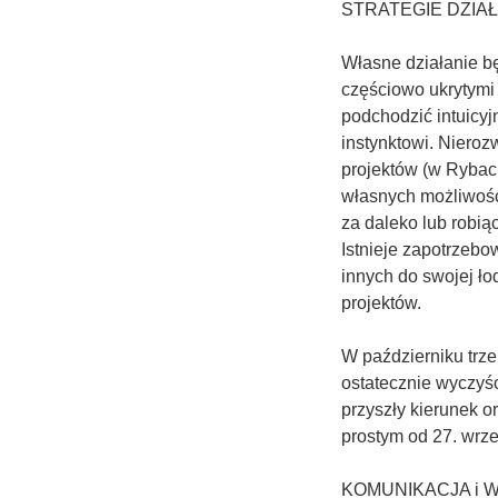
STRATEGIE DZIA
Własne działanie 
częściowo ukrytymi
podchodzić intuicyj
instynktowi. Nieroz
projektów (w Rybac
własnych możliwości
za daleko lub robią
Istnieje zapotrzebo
innych do swojej ł
projektów.
W październiku trze
ostatecznie wyczyśc
przyszły kierunek o
prostym od 27. wrze
KOMUNIKACJA i 