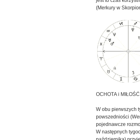
jest to czas korzys
(Merkury w Skorpion
OCHOTA i MIŁOŚĆ
W obu pierwszych t
powszedniości (Wen
pojednawcze rozmow
W następnych tygod
października) przyj