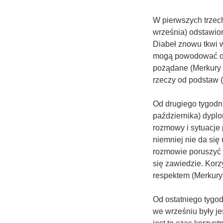
W pierwszych trzech
września) odstawio
Diabeł znowu tkwi w
mogą powodować opó
pożądane (Merkury w
rzeczy od podstaw (
Od drugiego tygodn
października) dypl
rozmowy i sytuacje 
niemniej nie da się
rozmowie poruszyć 
się zawiedzie. Korz
respektem (Merkury 
Od ostatniego tygod
we wrześniu były j