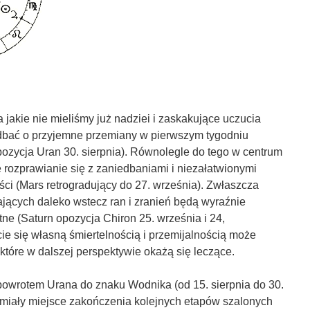
 jakie nie mieliśmy już nadziei i zaskakujące uczucia
bać o przyjemne przemiany w pierwszym tygodniu
ozycja Uran 30. sierpnia). Równolegle do tego w centrum
 rozprawianie się z zaniedbaniami i niezałatwionymi
ości (Mars retrogradujący do 27. września). Zwłaszcza
jących daleko wstecz ran i zranień będą wyraźnie
e (Saturn opozycja Chiron 25. września i 24,
cie się własną śmiertelnością i przemijalnością może
które w dalszej perspektywie okażą się leczące.
wrotem Urana do znaku Wodnika (od 15. sierpnia do 30.
 miały miejsce zakończenia kolejnych etapów szalonych