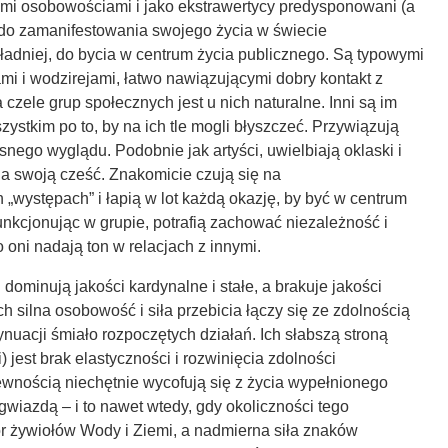
ymi osobowościami i jako ekstrawertycy predysponowani (a
 do zamanifestowania swojego życia w świecie
ładniej, do bycia w centrum życia publicznego. Są typowymi
mi i wodzirejami, łatwo nawiązującymi dobry kontakt z
 czele grup społecznych jest u nich naturalne. Inni są im
zystkim po to, by na ich tle mogli błyszczeć. Przywiązują
nego wyglądu. Podobnie jak artyści, uwielbiają oklaski i
 swoją cześć. Znakomicie czują się na
występach” i łapią w lot każdą okazję, by być w centrum
nkcjonując w grupie, potrafią zachować niezależność i
oni nadają ton w relacjach z innymi.
ominują jakości kardynalne i stałe, a brakuje jakości
ch silna osobowość i siła przebicia łączy się ze zdolnością
nuacji śmiało rozpoczętych działań. Ich słabszą stroną
 jest brak elastyczności i rozwinięcia zdolności
ewnością niechętnie wycofują się z życia wypełnionego
gwiazdą – i to nawet wtedy, gdy okoliczności tego
 żywiołów Wody i Ziemi, a nadmierna siła znaków