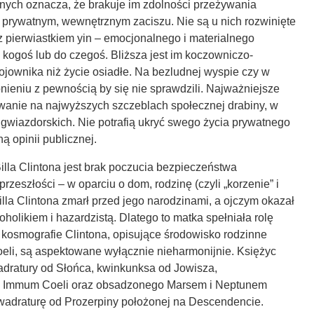
znych oznacza, że brakuje im zdolności przeżywania
 w prywatnym, wewnętrznym zaciszu. Nie są u nich rozwinięte
 pierwiastkiem yin – emocjonalnego i materialnego
 kogoś lub do czegoś. Bliższa jest im koczowniczo-
jownika niż życie osiadłe. Na bezludnej wyspie czy w
ieniu z pewnością by się nie sprawdzili. Najważniejsze
ywanie na najwyższych szczeblach społecznej drabiny, w
gwiazdorskich. Nie potrafią ukryć swego życia prywatnego
ą opinii publicznej.
illa Clintona jest brak poczucia bezpieczeństwa
rzeszłości – w oparciu o dom, rodzinę (czyli „korzenie” i
Billa Clintona zmarł przed jego narodzinami, a ojczym okazał
holikiem i hazardzistą. Dlatego to matka spełniała rolę
 kosmografie Clintona, opisujące środowisko rodzinne
eli, są aspektowane wyłącznie nieharmonijnie. Księżyc
adratury od Słońca, kwinkunksa od Jowisza,
od Immum Coeli oraz obsadzonego Marsem i Neptunem
wadraturę od Prozerpiny położonej na Descendencie.