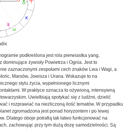
adix
smogramie podkreślona jest rola pierwiastka yang,
 dominujące żywioły Powietrza i Ognia. Jest to
nie zaznaczonymi zespołami cech znaków Lwa i Wagi, a
Słońc, Marsów, Jowisza i Urana. Wskazuje to na
icznego stylu życia, wypełnionego licznymi
kontaktami. W praktyce oznacza to ożywioną, intensywną
 towarzyskim. Uwielbiają spotykać się z ludźmi, dzielić
wać i rozprawiać na niezliczoną ilość tematów. W przypadku
planet zgromadzona jest ponad horyzontem i po lewej
. Dlatego oboje potrafią tak łatwo funkcjonować na
ach, zachowując przy tym dużą dozę samodzielności. Są