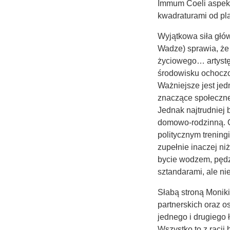
Immum Coeli aspekt
kwadraturami od pla
Wyjątkowa siła gł
Wadze) sprawia, że
życiowego… artystę
środowisku ochoczo 
Ważniejsze jest jedn
znaczące społeczne
Jednak najtrudniej 
domowo-rodzinną. O
politycznym trening
zupełnie inaczej ni
bycie wodzem, pędz
sztandarami, ale ni
Słabą stroną Monik
partnerskich oraz o
jednego i drugiego 
Wszystko to z racji