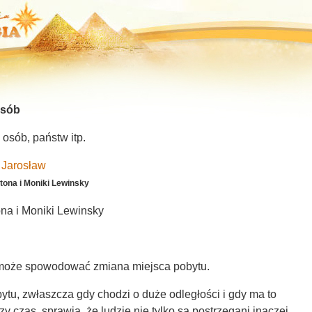
osób
osób, państw itp.
 Jarosław
ntona i Moniki Lewinsky
ona i Moniki Lewinsky
 może spowodować zmiana miejsca pobytu.
tu, zwłaszcza gdy chodzi o duże odległości i gdy ma to
y czas, sprawia, że ludzie nie tylko są postrzegani inaczej,