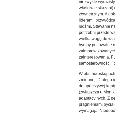
niezwykle wyrazist
właściwie skazani)
zewnętrznym. A dok
liderami, przywódca
ludźmi. Stawanie na
potrzebni przede ws
wielką wagę do włas
hymny pochwalne na
zaimprowizowanych „
zainteresowania. Fu
samosterowność. To 
W obu horoskopach d
zmiennej. Dlatego i
do uporczywej konty
(zwłaszcza u Moniki)
adaptacyjnych. Z p
pragnieniami bycia 
wymagają. Niedobór