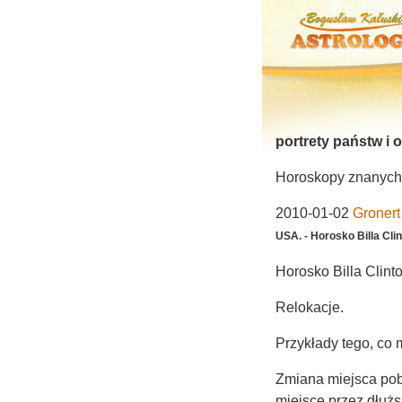
portrety państw i 
Horoskopy znanych 
2010-01-02
Gronert
USA. - Horosko Billa Cli
Horosko Billa Clint
Relokacje.
Przykłady tego, co
Zmiana miejsca poby
miejsce przez dłuższ