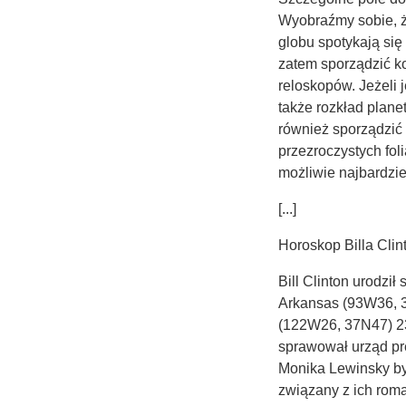
Wyobraźmy sobie, 
globu spotykają się
zatem sporządzić k
reloskopów. Jeżeli 
także rozkład plan
również sporządzić
przezroczystych fol
możliwie najbardzi
[...]
Horoskop Billa Clin
Bill Clinton urodzi
Arkansas (93W36, 3
(122W26, 37N47) 23
sprawował urząd pr
Monika Lewinsky by
związany z ich ro