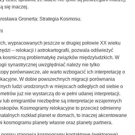
ą się inaczej.
arosława Gronerta: Strategia Kosmosu.
ii
ch, wypracowanych jeszcze w drugiej połowie XX wieku
ędzi – relokacji i astrokartografii, pozwala odświeżyć
 na kosmiczną problematykę związków międzyludzkich. W
gii synastrycznej uwzględniać należy nie tylko
opy porównawcze, ale warto wzbogacić ich interpretację o
lokacyjne. W dobie powszechnych migracji porównania
ych ludzi urodzonych w miejscach odległych od siebie o
lometrów już nie wystarczą do w pełni udanej interpretacji.
w lub emigrantów niezbędne są interpretacje wzajemnych
loskopów. Kosmogramy relokacyjne to przecież odmienny
natalnych rozkład planet w domach, to inaczej akcentowane
mi kosmogramu planety własne oraz planety partnera.
 popisu stanowią kosmogramy kontaktowe (wektorowe).