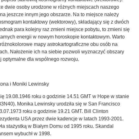
że dwie osoby urodzone w różnych miejscach naszego
 na jeszcze innym jego obszarze. Na to miejsce należy
osmogram kontaktowy (wektorowy), składający się z dwóch
jednak para kolejny raz zmieni miejsce pobytu, to zmieni się
etarnych energii w nowym horoskopie kontaktowym. Warto
 różnokolorowe mapy astrokartograficzne obu osób na
iach. Nałożenie ich na siebie pozwoli wyznaczyć obszary
ej optymalne dla wspólnego rozwoju.
tona i Moniki Lewinsky
ł się 19.08.1946 roku o godzinie 14.51 GMT w Hope w stanie
3N40). Monika Lewinsky urodziła się w San Francisco
.07.1973 roku o godzinie 19.21 GMT. Bill Clinton
ezydenta USA przez dwie kadencje w latach 1993-2001.
ła stażystką w Białym Domu od 1995 roku. Skandal
mansem wybuchł w 1998.