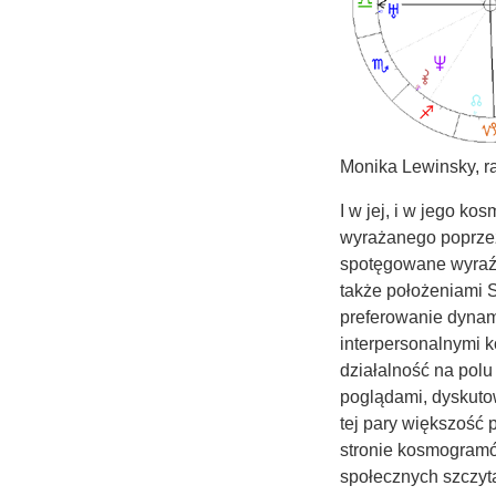
Monika Lewinsky, r
I w jej, i w jego ko
wyrażanego poprzez
spotęgowane wyraź
także położeniami 
preferowanie dynam
interpersonalnymi 
działalność na polu
poglądami, dyskuto
tej pary większość 
stronie kosmogramów
społecznych szczyt