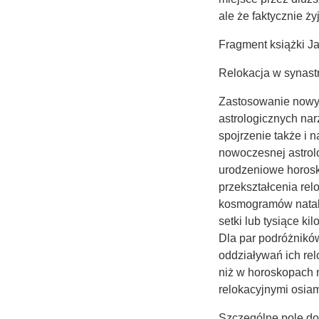
ale że faktycznie żyj
Fragment książki J
Relokacja w synastr
Zastosowanie nowy
astrologicznych narz
spojrzenie także i
nowoczesnej astrolo
urodzeniowe horosk
przekształcenia re
kosmogramów nataln
setki lub tysiące ki
Dla par podróżnikó
oddziaływań ich re
niż w horoskopach 
relokacyjnymi osia
Szczególne pole do