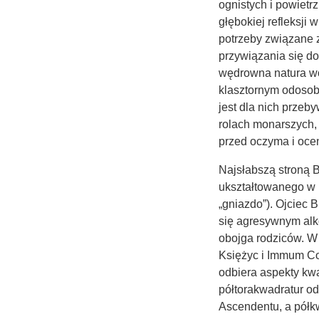
ognistych i powietr
głębokiej refleksji
potrzeby związane z
przywiązania się do
wędrowna natura wo
klasztornym odosobn
jest dla nich przeb
rolach monarszych, 
przed oczyma i ocen
Najsłabszą stroną B
ukształtowanego w p
„gniazdo”). Ojciec 
się agresywnym alko
obojga rodziców. W
Księżyc i Immum Co
odbiera aspekty kw
półtorakwadratur 
Ascendentu, a półk