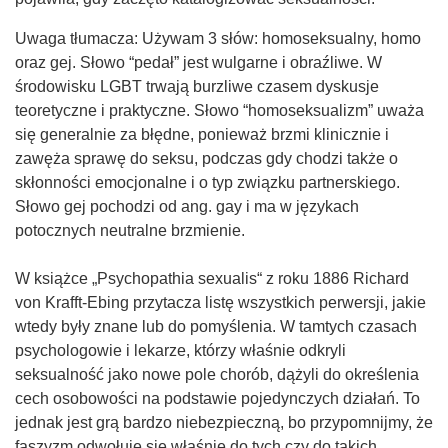
Uwaga tłumacza: Używam 3 słów: homoseksualny, homo
oraz gej. Słowo “pedał” jest wulgarne i obraźliwe. W
środowisku LGBT trwają burzliwe czasem dyskusje
teoretyczne i praktyczne. Słowo “homoseksualizm” uważa
się generalnie za błędne, ponieważ brzmi klinicznie i
zawęża sprawę do seksu, podczas gdy chodzi także o
skłonności emocjonalne i o typ związku partnerskiego.
Słowo gej pochodzi od ang. gay i ma w językach
potocznych neutralne brzmienie.
W książce „Psychopathia sexualis“ z roku 1886 Richard
von Krafft-Ebing przytacza listę wszystkich perwersji, jakie
wtedy były znane lub do pomyślenia. W tamtych czasach
psychologowie i lekarze, którzy właśnie odkryli
seksualność jako nowe pole chorób, dążyli do określenia
cech osobowości na podstawie pojedynczych działań. To
jednak jest grą bardzo niebezpieczną, bo przypomnijmy, że
faszyzm odwołuje się właśnie do tych czy do takich