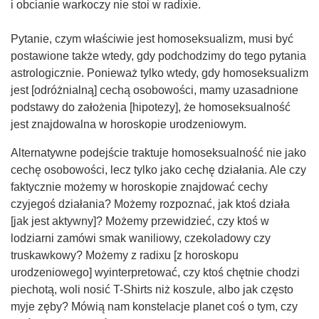
i obcianie warkoczy nie stoi w radixie.
Pytanie, czym właściwie jest homoseksualizm, musi być
postawione także wtedy, gdy podchodzimy do tego pytania
astrologicznie. Ponieważ tylko wtedy, gdy homoseksualizm
jest [odróżnialną] cechą osobowości, mamy uzasadnione
podstawy do założenia [hipotezy], że homoseksualność
jest znajdowalna w horoskopie urodzeniowym.
Alternatywne podejście traktuje homoseksualność nie jako
cechę osobowości, lecz tylko jako cechę działania. Ale czy
faktycznie możemy w horoskopie znajdować cechy
czyjegoś działania? Możemy rozpoznać, jak ktoś działa
[jak jest aktywny]? Możemy przewidzieć, czy ktoś w
lodziarni zamówi smak waniliowy, czekoladowy czy
truskawkowy? Możemy z radixu [z horoskopu
urodzeniowego] wyinterpretować, czy ktoś chętnie chodzi
piechotą, woli nosić T-Shirts niż koszule, albo jak często
myje zęby? Mówią nam konstelacje planet coś o tym, czy