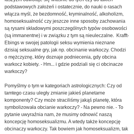
podstawowych założeń i ostatecznie, do nauki o rasach
włącza myśl, że bezdomność, kryminalność, alkoholizm,
homoseksualność czy jeszcze inne sposoby zachowania
są rysami składowymi poszczególnych typów osobowości
(są immanentne) i w związku z tym są nieuleczalne. Krafft-
Ebings w swojej patologii seksu wymienia nieznane
dzisiaj seksualne gry, jak np. obcinanie warkoczy. Chodzi
o mężczyznę, który doznaje podniecenia, gdy obcina
warkocz kobiety. - Hm... i gdzie podziali się ci obcinacze
warkoczy?
Pomyślmy o tym w kategoriach astrologicznych: Czy od
tamtego czasu uległy zmianie jakieś planetarne
komponenty? Czy może straciliśmy jakąś planetę, która
symbolizowała obcianie warkoczy? - Na pewno nie. - To
pytanie uwyraźnia nam, że musimy odnowić naszą
koncepcję homoseksualizmu. A wtedy także koncepcję
obcinaczy warkoczy. Tak bowiem jak homoseksualizm, tak