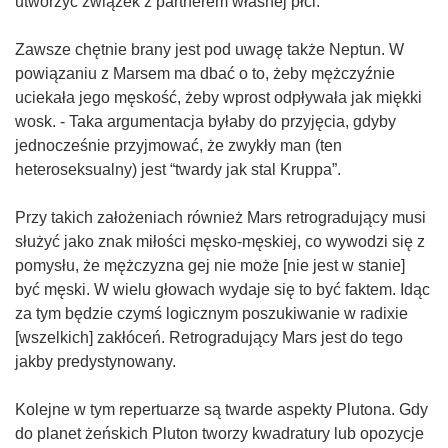
utworzyć związek z partnerem własnej płci.
Zawsze chętnie brany jest pod uwagę także Neptun. W
powiązaniu z Marsem ma dbać o to, żeby mężczyźnie
uciekała jego męskość, żeby wprost odpływała jak miękki
wosk. - Taka argumentacja byłaby do przyjęcia, gdyby
jednocześnie przyjmować, że zwykły man (ten
heteroseksualny) jest “twardy jak stal Kruppa”.
Przy takich założeniach również Mars retrogradujący musi
służyć jako znak miłości męsko-męskiej, co wywodzi się z
pomysłu, że mężczyzna gej nie może [nie jest w stanie]
być męski. W wielu głowach wydaje się to być faktem. Idąc
za tym będzie czymś logicznym poszukiwanie w radixie
[wszelkich] zakłóceń. Retrogradujący Mars jest do tego
jakby predystynowany.
Kolejne w tym repertuarze są twarde aspekty Plutona. Gdy
do planet żeńskich Pluton tworzy kwadratury lub opozycje