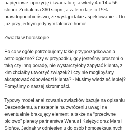
napięciowe, opozycję i kwadraturę, a wtedy 4 x 14 = 56
stopni. Zodiak ma 360 stopni, a zatem daje to 15%
prawdopodobieństwo, że wystąpi takie aspektowanie. - I to
już przy jednym jedynym faktorze homo!
Związki w horoskopie
Po co w ogóle potrzebujemy takie przyporządkowania
astrologiczne? Czy w przypadku, gdy jesteśmy proszeni o
taką czy inną poradę, nie wystarczyłoby zapytać klienta, z
kim chciałby utworzyć związek? I czy nie moglibyśmy
akceptować odpowiedzi klienta? - Musimy wiedzieć lepiej?
Pomyślmy o naszej skromności.
Typowy model analizowania związków bazuje na opisaniu
Descendentu, a następnie na zwróceniu uwagi na
ewentualnie brakujący element, a także na “przeciwne
płciowo” planety partnerstwa Wenus i Księżyc oraz Mars i
Słońce. Jednak w odniesieniu do osób homoseksualnych