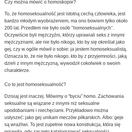
Czy można mówić o homoskopie?
To, że homoseksualność jest istotną cechą człowieka, jest
bardzo młodym wyobrażeniem, ma ono bowiem tylko około
200 lat. Przedtem nie było osób "homoseksualnych".
Oczywiście byli mężczyźni, którzy uprawiali seks z innymi
mężczyznami, ale nie było nikogo, kto by się określał jako
gej, czy w ogóle mówił o sobie: ja jestem homoseksualistą.
Oznacza to, że nie było nikogo, kto by z przyjemności, jaką
dzieli z innym mężczyzną, wywodził cokolwiek o swoim
charakterze.
Co to jest homoseksualność?
Dzisiaj jest inaczej. Mówimy o “byciu” homo. Zachowania
seksualne są wiązane z innymi niż seksualne
upodobaniami i niechęciami. Przykładowo można
usłyszeć: jako gej unikam meczów piłkarskich. Albo: geje
są wrażliwi. To jest zupełnie nowa konstrukcja, która się
pojawiła, gdy zaczęto katalogizować seksualności.