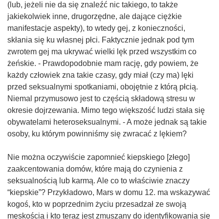
(lub, jeżeli nie da się znaleźć nic takiego, to także
jakiekolwiek inne, drugorzędne, ale dające ciężkie
manifestacje aspekty), to wtedy gej, z konieczności,
skłania się ku własnej płci. Faktycznie jednak pod tym
zwrotem gej ma ukrywać wielki lęk przed wszystkim co
żeńskie. - Prawdopodobnie mam rację, gdy powiem, że
każdy człowiek zna takie czasy, gdy miał (czy ma) lęki
przed seksualnymi spotkaniami, obojętnie z którą płcią.
Niemal przymusowo jest to częścią składową stresu w
okresie dojrzewania. Mimo tego większość ludzi stała się
obywatelami heteroseksualnymi. - A może jednak są takie
osoby, ku którym powinniśmy się zwracać z lękiem?
Nie można oczywiście zapomnieć kiepskiego [złego]
zaakcentowania domów, które mają do czynienia z
seksualnością lub karmą. Ale co to właściwie znaczy
“kiepskie”? Przykładowo, Mars w domu 12. ma wskazywać
kogoś, kto w poprzednim życiu przesadzał ze swoją
męskością i kto teraz jest zmuszany do identyfikowania się