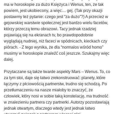
ma w horoskopie za dużo Księżyca i Wenus, ten, że tak
powiem, jest ukobiecony, a więc… gej. (Tak przy okazji
postawmy też pytanie: czego jest “za dużo”?) A przecież w
gejowskiej warstwie społecznej jest bardzo wielu facetów,
którzy przeczą temu obrazowi. Tacy jednak rzadziej
pojawiają się na ekranach tv, bo prawdopodobnie
wyglądają nudniej, niż faceci w spódnicach, kieckach czy
piórach. - Z tego wynika, że dla “normalos wśród homo”
musimy w horoskopie znaleźć coś jeszcze. Szukajmy więc
dalej.
Przytaczane są także twarde aspekty Mars – Wenus. To, co
za tym stoi, daje się łatwo zrekonstruować: planety, które
łączymy z płciowością partnerstw, trudno się schodzą. Po
przetłumaczeniu na nasze miałoby to znaczyć, że
człowiek, który nosi w sobie taką konstelację, ma trudność
w znalezieniu partnera czy partnerki. Autorzy pozostawiają
jednak otwartym, dlaczego wtedy jest jednak łatwo