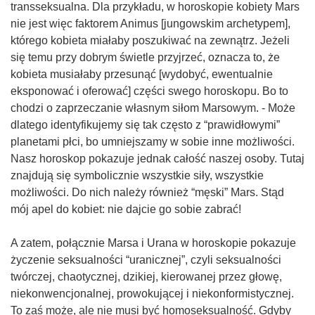
transseksualna. Dla przykładu, w horoskopie kobiety Mars
nie jest więc faktorem Animus [jungowskim archetypem],
którego kobieta miałaby poszukiwać na zewnątrz. Jeżeli
się temu przy dobrym świetle przyjrzeć, oznacza to, że
kobieta musiałaby przesunąć [wydobyć, ewentualnie
eksponować i oferować] części swego horoskopu. Bo to
chodzi o zaprzeczanie własnym siłom Marsowym. - Może
dlatego identyfikujemy się tak często z “prawidłowymi”
planetami płci, bo umniejszamy w sobie inne możliwości.
Nasz horoskop pokazuje jednak całość naszej osoby. Tutaj
znajdują się symbolicznie wszystkie siły, wszystkie
możliwości. Do nich należy również “męski” Mars. Stąd
mój apel do kobiet: nie dajcie go sobie zabrać!
A zatem, połącznie Marsa i Urana w horoskopie pokazuje
życzenie seksualności “uranicznej”, czyli seksualności
twórczej, chaotycznej, dzikiej, kierowanej przez głowę,
niekonwencjonalnej, prowokującej i niekonformistycznej.
To zaś może, ale nie musi być homoseksualność. Gdyby