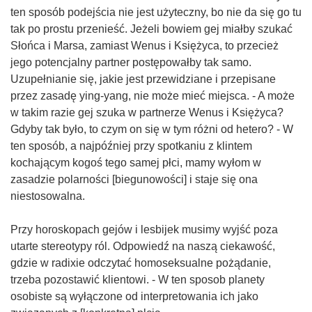
ten sposób podejścia nie jest użyteczny, bo nie da się go tu
tak po prostu przenieść. Jeżeli bowiem gej miałby szukać
Słońca i Marsa, zamiast Wenus i Księżyca, to przecież
jego potencjalny partner postępowałby tak samo.
Uzupełnianie się, jakie jest przewidziane i przepisane
przez zasadę ying-yang, nie może mieć miejsca. - A może
w takim razie gej szuka w partnerze Wenus i Księżyca?
Gdyby tak było, to czym on się w tym różni od hetero? - W
ten sposób, a najpóźniej przy spotkaniu z klintem
kochającym kogoś tego samej płci, mamy wyłom w
zasadzie polarności [biegunowości] i staje się ona
niestosowalna.
Przy horoskopach gejów i lesbijek musimy wyjść poza
utarte stereotypy ról. Odpowiedź na naszą ciekawość,
gdzie w radixie odczytać homoseksualne pożądanie,
trzeba pozostawić klientowi. - W ten sposob planety
osobiste są wyłączone od interpretowania ich jako