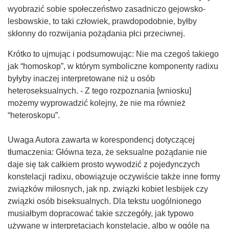
wyobrazić sobie społeczeństwo zasadniczo gejowsko-
lesbowskie, to taki człowiek, prawdopodobnie, byłby
skłonny do rozwijania pożądania płci przeciwnej.
Krótko to ujmując i podsumowując: Nie ma czegoś takiego
jak “homoskop”, w którym symboliczne komponenty radixu
byłyby inaczej interpretowane niż u osób
heteroseksualnych. - Z tego rozpoznania [wniosku]
możemy wyprowadzić kolejny, że nie ma również
“heteroskopu”.
Uwaga Autora zawarta w korespondencj dotyczącej
tłumaczenia: Główna teza, że seksualne pożądanie nie
daje się tak całkiem prosto wywodzić z pojedynczych
konstelacji radixu, obowiązuje oczywiście także inne formy
związków miłosnych, jak np. związki kobiet lesbijek czy
związki osób biseksualnych. Dla tekstu uogólnionego
musiałbym dopracować takie szczegóły, jak typowo
używane w interpretacjach konstelacje, albo w ogóle na