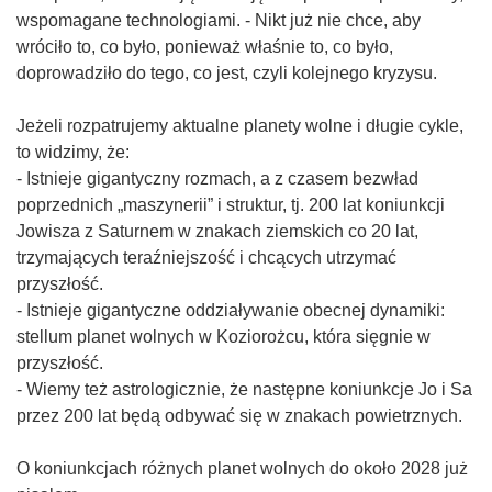
wspomagane technologiami. - Nikt już nie chce, aby
wróciło to, co było, ponieważ właśnie to, co było,
doprowadziło do tego, co jest, czyli kolejnego kryzysu.
Jeżeli rozpatrujemy aktualne planety wolne i długie cykle,
to widzimy, że:
- Istnieje gigantyczny rozmach, a z czasem bezwład
poprzednich „maszynerii” i struktur, tj. 200 lat koniunkcji
Jowisza z Saturnem w znakach ziemskich co 20 lat,
trzymających teraźniejszość i chcących utrzymać
przyszłość.
- Istnieje gigantyczne oddziaływanie obecnej dynamiki:
stellum planet wolnych w Koziorożcu, która sięgnie w
przyszłość.
- Wiemy też astrologicznie, że następne koniunkcje Jo i Sa
przez 200 lat będą odbywać się w znakach powietrznych.
O koniunkcjach różnych planet wolnych do około 2028 już