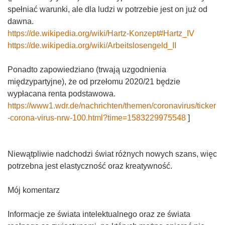
spełniać warunki, ale dla ludzi w potrzebie jest on już od
dawna.
https://de.wikipedia.org/wiki/Hartz-Konzept#Hartz_IV
https://de.wikipedia.org/wiki/Arbeitslosengeld_II
Ponadto zapowiedziano (trwają uzgodnienia
międzypartyjne), że od przełomu 2020/21 będzie
wypłacana renta podstawowa.
https://www1.wdr.de/nachrichten/themen/coronavirus/ticker
-corona-virus-nrw-100.html?time=1583229975548
]
Niewątpliwie nadchodzi świat różnych nowych szans, więc
potrzebna jest elastyczność oraz kreatywność.
Mój komentarz
Informacje ze świata intelektualnego oraz ze świata