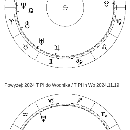
Powyżej: 2024 T Pl do Wodnika / T Pl in Wo 2024.11.19