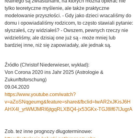
realnego są zwiastunami, na których można opierać nie
tylko teoretyczne myślenie, ale także praktyczne
modelowanie przyszłości. - Gdy jako dzieci wracaliśmy do
domu i opowiadaliśmy rodzicom, to często stawiali pytanie:
słyszałeś, czy widziałeś? - Owszem, pewnych rzeczy nie
widzieliśmy, ale dzisiaj one już są - może mniej lub
bardziej inne, niż się zapowiadały, ale jednak są.
Źródło (Christof Niederwieser, wykład):
Von Corona 2020 ins Jahr 2025 (Astrologie &
Zukunftsforschung)
09.04.2020
https://www.youtube.com/watch?
v=aZoSNqgeumg&feature=share&fbclid=IwAR2xJKisJ6H
AHX4l_yrWMJMRl6jtgqRLXBQ4-jx53GKx-TGJ8lf67lJugrA
Zob. też inne prognozy długoterminowe: