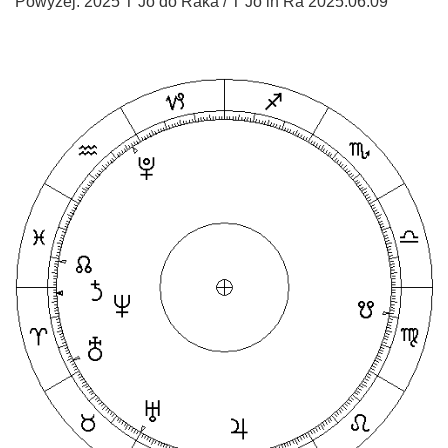
Powyżej: 2025 T Jo do Raka / T Jo in Ra 2025.06.09