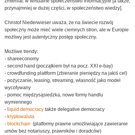
zmieniać w wirtualne społeczeństwo informacyjne [a także,
przynajmniej w dużej części, w społeczeństwo wiedzy].
Christof Niederwieser uważa, że na świecie rozwój
społeczny może mieć wiele ciemnych stron, ale w Europie
możliwy jest autentyczny postęp społeczny.
Możliwe trendy:
- shareeconomy
- second hand (początkiem był na pocz. XXI e-bay)
- crowdfunding plattform (zbieranie pieniędzy na jakiś cel)
- pożyczanie, leasing, streaming, własność jako model
wycofywany
- pomoc międzysąsiedzka, nowe formy handlu
wymiennego
-
liquid democracy
także delegative democracy
-
kryptowaluta
-
blockchain
(platformy prawne umożliwiające zawieranie
umów bez notariuszy, prawników i doradców)