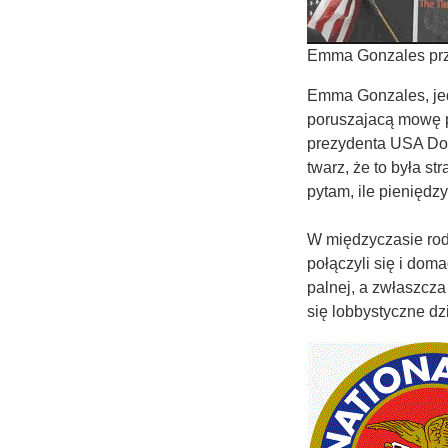
Emma Gonzales pr
Emma Gonzales, jed
poruszajacą mowę p
prezydenta USA Don
twarz, że to była st
pytam, ile pieniędz
W międzyczasie rodz
połączyli się i dom
palnej, a zwłaszcza
się lobbystyczne dz