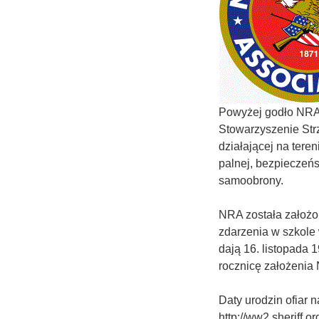
Powyżej godło NRA,
Stowarzyszenie Strz
działającej na ter
palnej, bezpieczeńs
samoobrony.
NRA została założon
zdarzenia w szkole 
dają 16. listopada 
rocznicę założenia
Daty urodzin ofiar n
http://ww2.sheriff