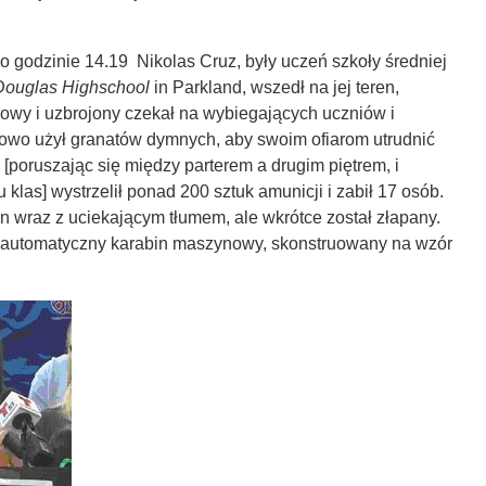
 godzinie 14.19 Nikolas Cruz, były uczeń szkoły średniej
Douglas Highschool
in Parkland, wszedł na jej teren,
rowy i uzbrojony czekał na wybiegających uczniów i
kowo użył granatów dymnych, aby swoim ofiarom utrudnić
 [poruszając się między parterem a drugim piętrem, i
 klas] wystrzelił ponad 200 sztuk amunicji i zabił 17 osób.
n wraz z uciekającym tłumem, ale wkrótce został złapany.
ółautomatyczny karabin maszynowy, skonstruowany na wzór