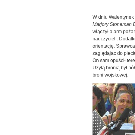
W dniu Walentynek o
Marjory Stoneman 
włączył alarm poża
nauczycieli. Dodat
orientację. Sprawca
zaglądając do pięciu
On sam opuścił tere
Użytą bronią był p
broni wojskowej.