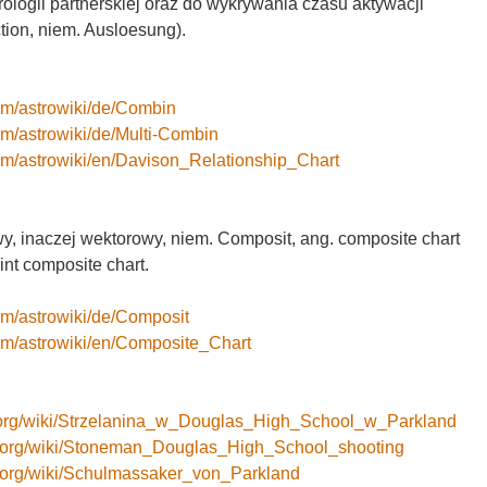
rologii partnerskiej oraz do wykrywania czasu aktywacji
action, niem. Ausloesung).
om/astrowiki/de/Combin
om/astrowiki/de/Multi-Combin
com/astrowiki/en/Davison_Relationship_Chart
, inaczej wektorowy, niem. Composit, ang. composite chart
int composite chart.
om/astrowiki/de/Composit
com/astrowiki/en/Composite_Chart
ia.org/wiki/Strzelanina_w_Douglas_High_School_w_Parkland
ia.org/wiki/Stoneman_Douglas_High_School_shooting
ia.org/wiki/Schulmassaker_von_Parkland