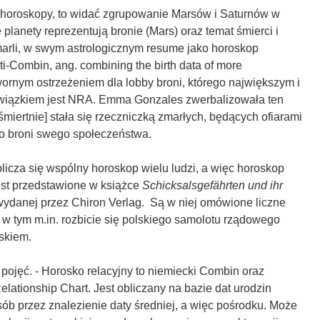
zy horoskopy, to widać zgrupowanie Marsów i Saturnów w
 planety reprezentują bronie (Mars) oraz temat śmierci i
Zmarli, w swym astrologicznym resume jako horoskop
lti-Combin, ang. combining the birth data of more
twornym ostrzeżeniem dla lobby broni, którego największym i
wiązkiem jest NRA. Emma Gonzales zwerbalizowała ten
śmiertnie] stała się rzeczniczką zmarłych, będących ofiarami
 do broni swego społeczeństwa.
blicza się wspólny horoskop wielu ludzi, a więc horoskop
jest przedstawione w książce
Schicksalsgefährten und ihr
ydanej przez Chiron Verlag. Są w niej omówione liczne
w tym m.in. rozbicie się polskiego samolotu rządowego
skiem.
 pojęć. - Horosko relacyjny to niemiecki Combin oraz
elationship Chart. Jest obliczany na bazie dat urodzin
ób przez znalezienie daty średniej, a więc pośrodku. Może