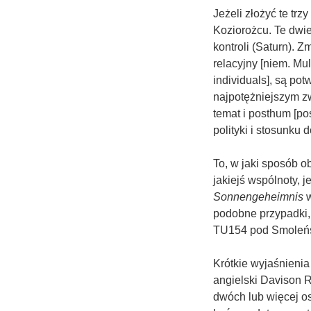
Jeżeli złożyć te tr
Koziorożcu. Te dwie
kontroli (Saturn). 
relacyjny [niem. Mu
individuals], są po
najpotężniejszym z
temat i posthum [po
polityki i stosunku
To, w jaki sposób o
jakiejś wspólnoty, 
Sonnengeheimnis
w
podobne przypadki, 
TU154 pod Smoleń
Krótkie wyjaśnienia
angielski Davison R
dwóch lub więcej os