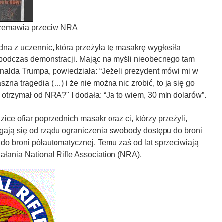
zemawia przeciw NRA
na z uczennic, która przeżyła tę masakrę wygłosiła
odczas demonstracji. Mając na myśli nieobecnego tam
alda Trumpa, powiedziała: “Jeżeli prezydent mówi mi w
raszna tragedia (…) i że nie można nic zrobić, to ja się go
y otrzymał od NRA?" I dodała: “Ja to wiem, 30 mln dolarów”.
ice ofiar poprzednich masakr oraz ci, którzy przeżyli,
agają się od rządu ograniczenia swobody dostępu do broni
 do broni półautomatycznej. Temu zaś od lat sprzeciwiają
iałania National Rifle Association (NRA).