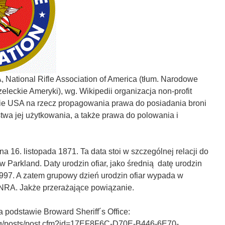
 National Rifle Association of America (tłum. Narodowe
eleckie Ameryki), wg. Wikipedii organizacja non-profit
enie USA na rzecz propagowania prawa do posiadania broni
twa jej użytkowania, a także prawa do polowania i
a 16. listopada 1871. Ta data stoi w szczególnej relacji do
w Parkland. Daty urodzin ofiar, jako średnią datę urodzin
1997. A zatem grupowy dzień urodzin ofiar wypada w
 NRA. Jakże przerażające powiązanie.
a podstawie Broward Sheriff´s Office:
.org/posts/post.cfm?id=17EF8F6C-D70E-B446-6E70-