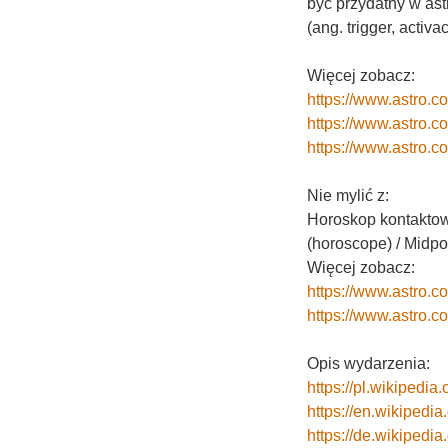
być przydatny w ast
(ang. trigger, activ
Więcej zobacz:
https://www.astro.c
https://www.astro.c
https://www.astro.
Nie mylić z:
Horoskop kontaktowy
(horoscope) / Midpo
Więcej zobacz:
https://www.astro.c
https://www.astro.
Opis wydarzenia:
https://pl.wikiped
https://en.wikiped
https://de.wikiped