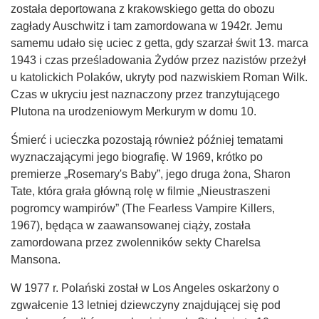
została deportowana z krakowskiego getta do obozu
zagłady Auschwitz i tam zamordowana w 1942r. Jemu
samemu udało się uciec z getta, gdy szarzał świt 13. marca
1943 i czas prześladowania Żydów przez nazistów przeżył
u katolickich Polaków, ukryty pod nazwiskiem Roman Wilk.
Czas w ukryciu jest naznaczony przez tranzytującego
Plutona na urodzeniowym Merkurym w domu 10.
Śmierć i ucieczka pozostają również później tematami
wyznaczającymi jego biografię. W 1969, krótko po
premierze „Rosemary's Baby”, jego druga żona, Sharon
Tate, która grała główną rolę w filmie „Nieustraszeni
pogromcy wampirów” (The Fearless Vampire Killers,
1967), będąca w zaawansowanej ciąży, została
zamordowana przez zwolenników sekty Charelsa
Mansona.
W 1977 r. Polański został w Los Angeles oskarżony o
zgwałcenie 13 letniej dziewczyny znajdującej się pod