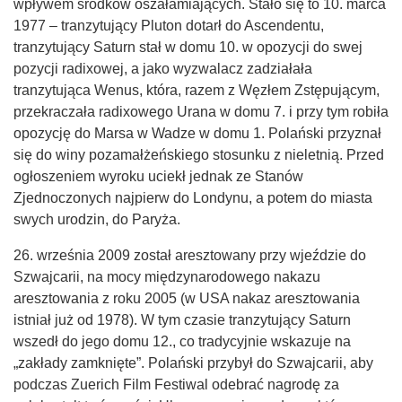
wpływem środków oszałamiających. Stało się to 10. marca
1977 – tranzytujący Pluton dotarł do Ascendentu,
tranzytujący Saturn stał w domu 10. w opozycji do swej
pozycji radixowej, a jako wyzwalacz zadziałała
tranzytująca Wenus, która, razem z Węzłem Zstępującym,
przekraczała radixowego Urana w domu 7. i przy tym robiła
opozycję do Marsa w Wadze w domu 1. Polański przyznał
się do winy pozamałżeńskiego stosunku z nieletnią. Przed
ogłoszeniem wyroku uciekł jednak ze Stanów
Zjednoczonych najpierw do Londynu, a potem do miasta
swych urodzin, do Paryża.
26. września 2009 został aresztowany przy wjeździe do
Szwajcarii, na mocy międzynarodowego nakazu
aresztowania z roku 2005 (w USA nakaz aresztowania
istniał już od 1978). W tym czasie tranzytujący Saturn
wszedł do jego domu 12., co tradycyjnie wskazuje na
„zakłady zamknięte”. Polański przybył do Szwajcarii, aby
podczas Zuerich Film Festiwal odebrać nagrodę za