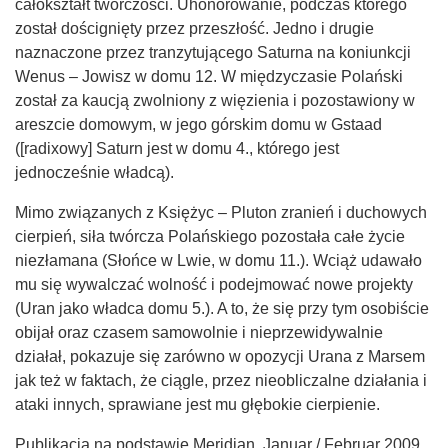
całokształt twórczości. Uhonorowanie, podczas którego
został doścignięty przez przeszłość. Jedno i drugie
naznaczone przez tranzytującego Saturna na koniunkcji
Wenus – Jowisz w domu 12. W międzyczasie Polański
został za kaucją zwolniony z więzienia i pozostawiony w
areszcie domowym, w jego górskim domu w Gstaad
([radixowy] Saturn jest w domu 4., którego jest
jednocześnie władcą).
Mimo związanych z Księżyc – Pluton zranień i duchowych
cierpień, siła twórcza Polańskiego pozostała całe życie
niezłamana (Słońce w Lwie, w domu 11.). Wciąż udawało
mu się wywalczać wolność i podejmować nowe projekty
(Uran jako władca domu 5.). A to, że się przy tym osobiście
obijał oraz czasem samowolnie i nieprzewidywalnie
działał, pokazuje się zarówno w opozycji Urana z Marsem
jak też w faktach, że ciągle, przez nieobliczalne działania i
ataki innych, sprawiane jest mu głębokie cierpienie.
Publikacja na podstawie Meridian, Januar / Februar 2009