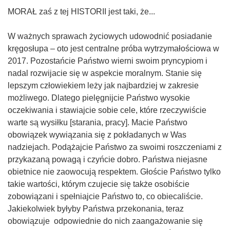
MORAŁ zaś z tej HISTORII jest taki, że...
W ważnych sprawach życiowych udowodnić posiadanie
kręgosłupa – oto jest centralne próba wytrzymałościowa w
2017. Pozostańcie Państwo wierni swoim pryncypiom i
nadal rozwijacie się w aspekcie moralnym. Stanie się
lepszym człowiekiem leży jak najbardziej w zakresie
możliwego. Dlatego pielęgnijcie Państwo wysokie
oczekiwania i stawiajcie sobie cele, które rzeczywiście
warte są wysiłku [starania, pracy]. Macie Państwo
obowiązek wywiązania się z pokładanych w Was
nadziejach. Podążajcie Państwo za swoimi roszczeniami z
przykazaną powagą i czyńcie dobro. Państwa niejasne
obietnice nie zaowocują respektem. Głoście Państwo tylko
takie wartości, którym czujecie się także osobiście
zobowiązani i spełniajcie Państwo to, co obiecaliście.
Jakiekolwiek byłyby Państwa przekonania, teraz
obowiązuje odpowiednie do nich zaangażowanie się