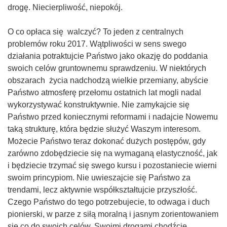
drogę. Niecierpliwość, niepokój.
O co opłaca się walczyć? To jeden z centralnych
problemów roku 2017. Wątpliwości w sens swego
działania potraktujcie Państwo jako okazję do poddania
swoich celów gruntownemu sprawdzeniu. W niektórych
obszarach życia nadchodzą wielkie przemiany, abyście
Państwo atmosferę przełomu ostatnich lat mogli nadal
wykorzystywać konstruktywnie. Nie zamykajcie się
Państwo przed koniecznymi reformami i nadajcie Nowemu
taką strukturę, która będzie służyć Waszym interesom.
Możecie Państwo teraz dokonać dużych postępów, gdy
zarówno zdobędziecie się na wymaganą elastyczność, jak
i będziecie trzymać się swego kursu i pozostaniecie wierni
swoim princypiom. Nie uwieszajcie się Państwo za
trendami, lecz aktywnie współkształtujcie przyszłość.
Czego Państwo do tego potrzebujecie, to odwaga i duch
pionierski, w parze z siłą moralną i jasnym zorientowaniem
się co do swoich celów. Swoimi drogami chodźcie