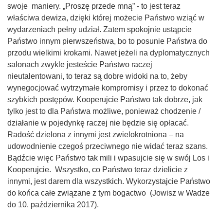
swoje maniery. „Proszę przede mną” - to jest teraz
właściwa dewiza, dzięki której możecie Państwo wziąć w
wydarzeniach pełny udział. Zatem spokojnie ustąpcie
Państwo innym pierwszeństwa, bo to posunie Państwa do
przodu wielkimi krokami. Nawet jeżeli na dyplomatycznych
salonach zwykle jesteście Państwo raczej
nieutalentowani, to teraz są dobre widoki na to, żeby
wynegocjować wytrzymałe kompromisy i przez to dokonać
szybkich postępów. Kooperujcie Państwo tak dobrze, jak
tylko jest to dla Państwa możliwe, ponieważ chodzenie /
działanie w pojedynkę raczej nie będzie się opłacać.
Radość dzielona z innymi jest zwielokrotniona – na
udowodnienie czegoś przeciwnego nie widać teraz szans.
Bądźcie więc Państwo tak mili i wpasujcie się w swój Los i
Kooperujcie. Wszystko, co Państwo teraz dzielicie z
innymi, jest darem dla wszystkich. Wykorzystajcie Państwo
do końca całe związane z tym bogactwo (Jowisz w Wadze
do 10. października 2017).