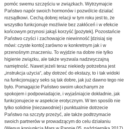
pomóc swemu szczęściu w związkach. Wytrzymajcie
Państwo napór swoich hormonów i pozwólcie działać
rozsądkowi. Cechą dobrej relacji w tym roku jest to, że
wszystko funkcjonuje możliwie bez zakłóceń i w efekcie
końcowym przynosi jakąś korzyść [pożytek]. Pozostańcie
Państwo czyści i zachowajcie niewinność [dzisiaj się
mówi: czyste konto] zarówno w konkretnym jak i w
przenośnym znaczeniu. To wyjdzie na dobre nie tylko
higienie związku, ale także wyzwala nadzwyczajną
namiętność. Nawet jeżeli teraz niekiedy potrzebna jest
„instrukcja użycia“, aby dotrzeć do ekstazy, to i tak widoki
na funkcjonujący seks są tak dobre, jak już dawno tego nie
było. Pomagajcie Państwo swoim ukochanym ze
spokojem i podpowiadajcie, i wyjaśniajcie dokładnie, jak
funkcjonujecie w aspekcie erotycznym. W ten sposób nie
tylko solidnie [niezawodnie] i punktualnie dotrzecie
Państwo na szczyty przeżyć, ale także podtrzymacie
swoich partnerów w prowadzącym do celu działaniu
(Wenus koniunkcja Mars w Pannie 05. października 2017)