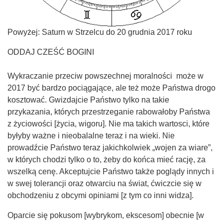
Powyżej: Saturn w Strzelcu do 20 grudnia 2017 roku
ODDAJ CZEŚĆ BOGINI
Wykraczanie przeciw powszechnej moralności może w
2017 być bardzo pociągające, ale też może Państwa drogo
kosztować. Gwizdajcie Państwo tylko na takie
przykazania, których przestrzeganie rabowałoby Państwa
z życiowości [życia, wigoru]. Nie ma takich wartosci, które
byłyby ważne i nieobalalne teraz i na wieki. Nie
prowadźcie Państwo teraz jakichkolwiek „wojen za wiare”,
w których chodzi tylko o to, żeby do końca mieć rację, za
wszelką cenę. Akceptujcie Państwo także poglądy innych i
w swej tolerancji oraz otwarciu na świat, ćwiczcie się w
obchodzeniu z obcymi opiniami [z tym co inni widza].
Oparcie się pokusom [wybrykom, ekscesom] obecnie [w