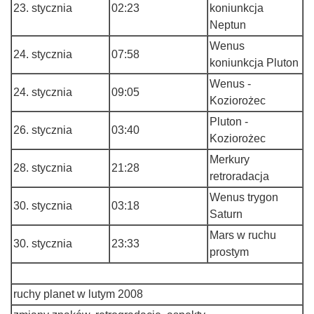
23. stycznia
02:23
koniunkcja
Neptun
Wenus
24. stycznia
07:58
koniunkcja Pluton
Wenus -
24. stycznia
09:05
Koziorożec
Pluton -
26. stycznia
03:40
Koziorożec
Merkury
28. stycznia
21:28
retroradacja
Wenus trygon
30. stycznia
03:18
Saturn
Mars w ruchu
30. stycznia
23:33
prostym
ruchy planet w lutym 2008