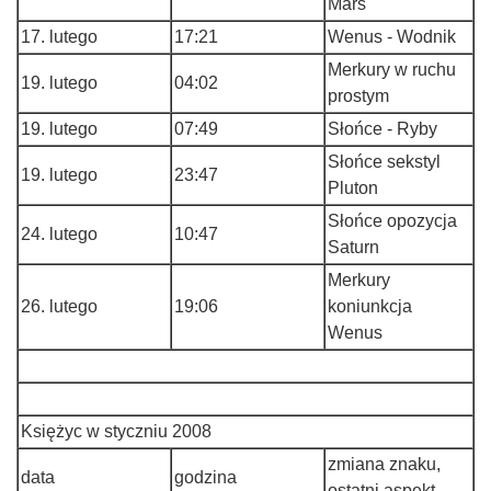
Mars
17. lutego
17:21
Wenus - Wodnik
Merkury w ruchu
19. lutego
04:02
prostym
19. lutego
07:49
Słońce - Ryby
Słońce sekstyl
19. lutego
23:47
Pluton
Słońce opozycja
24. lutego
10:47
Saturn
Merkury
26. lutego
19:06
koniunkcja
Wenus
Księżyc w styczniu 2008
zmiana znaku,
data
godzina
ostatni aspekt