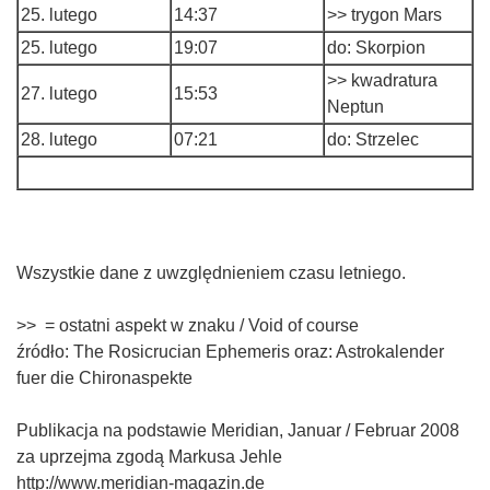
25. lutego
14:37
>> trygon Mars
25. lutego
19:07
do: Skorpion
>> kwadratura
27. lutego
15:53
Neptun
28. lutego
07:21
do: Strzelec
Wszystkie dane z uwzględnieniem czasu letniego.
>> = ostatni aspekt w znaku / Void of course
źródło: The Rosicrucian Ephemeris oraz: Astrokalender
fuer die Chironaspekte
Publikacja na podstawie Meridian, Januar / Februar 2008
za uprzejma zgodą Markusa Jehle
http://www.meridian-magazin.de