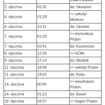
2. stycznia
02:32
do: Skorpion
>> sekstyl
4. stycznia
01:29
Merkury
4. stycznia
15:11
do: Strzelec
>> koniunkcja
7. stycznia
01:26
Pluton
7. stycznia
02:41
do: Koziorożec
8. stycznia
12:34
>> NÓW
9. stycznia
12:10
do: Wodnik
11. stycznia
18:49
>> sekstyl Pluton
11. stycznia
19:42
do: Ryby
>> kwadratura
14. stycznia
00:40
Pluton
14. stycznia
01:22
do: Baran
16. stycznia
04:37
>> trygon Pluton