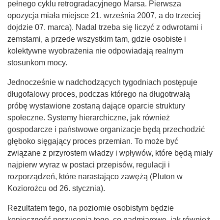
pełnego cyklu retrogradacyjnego Marsa. Pierwsza
opozycja miała miejsce 21. września 2007, a do trzeciej
dojdzie 07. marca). Nadal trzeba się liczyć z odwrotami i
zemstami, a przede wszystkim tam, gdzie osobiste i
kolektywne wyobrażenia nie odpowiadają realnym
stosunkom mocy.
Jednocześnie w nadchodzących tygodniach postępuje
długofalowy proces, podczas którego na długotrwałą
próbę wystawione zostaną dające oparcie struktury
społeczne. Systemy hierarchiczne, jak również
gospodarcze i państwowe organizacje będą przechodzić
głęboko sięgający proces przemian. To może być
związane z przyrostem władzy i wpływów, które będą miały
najpierw wyraz w postaci przepisów, regulacji i
rozporządzeń, które narastająco zawężą (Pluton w
Koziorożcu od 26. stycznia).
Rezultatem tego, na poziomie osobistym będzie
konieczność porzucenia tego, co nadmiarowe, jak również