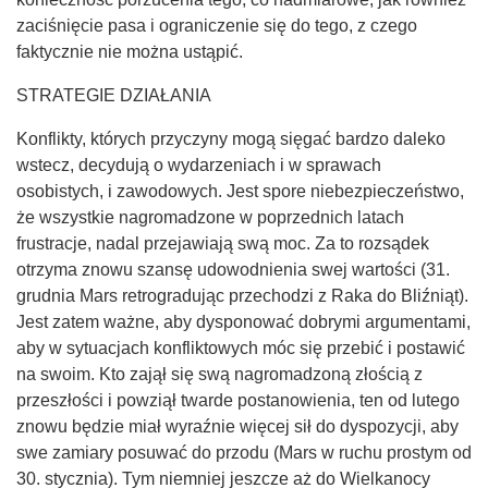
zaciśnięcie pasa i ograniczenie się do tego, z czego
faktycznie nie można ustąpić.
STRATEGIE DZIAŁANIA
Konflikty, których przyczyny mogą sięgać bardzo daleko
wstecz, decydują o wydarzeniach i w sprawach
osobistych, i zawodowych. Jest spore niebezpieczeństwo,
że wszystkie nagromadzone w poprzednich latach
frustracje, nadal przejawiają swą moc. Za to rozsądek
otrzyma znowu szansę udowodnienia swej wartości (31.
grudnia Mars retrogradując przechodzi z Raka do Bliźniąt).
Jest zatem ważne, aby dysponować dobrymi argumentami,
aby w sytuacjach konfliktowych móc się przebić i postawić
na swoim. Kto zajął się swą nagromadzoną złością z
przeszłości i powziął twarde postanowienia, ten od lutego
znowu będzie miał wyraźnie więcej sił do dyspozycji, aby
swe zamiary posuwać do przodu (Mars w ruchu prostym od
30. stycznia). Tym niemniej jeszcze aż do Wielkanocy