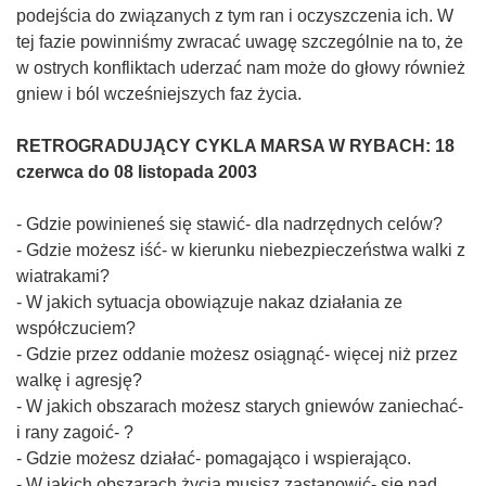
podejścia do związanych z tym ran i oczyszczenia ich. W
tej fazie powinniśmy zwracać uwagę szczególnie na to, że
w ostrych konfliktach uderzać nam może do głowy również
gniew i ból wcześniejszych faz życia.
RETROGRADUJĄCY CYKLA MARSA W RYBACH: 18
czerwca do 08 listopada 2003
- Gdzie powinieneś się stawić- dla nadrzędnych celów?
- Gdzie możesz iść- w kierunku niebezpieczeństwa walki z
wiatrakami?
- W jakich sytuacja obowiązuje nakaz działania ze
współczuciem?
- Gdzie przez oddanie możesz osiągnąć- więcej niż przez
walkę i agresję?
- W jakich obszarach możesz starych gniewów zaniechać-
i rany zagoić- ?
- Gdzie możesz działać- pomagająco i wspierająco.
- W jakich obszarach życia musisz zastanowić- się nad