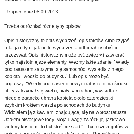
Uzupełnienie 08.09.2013
Trzeba odróżniać różne typy opisów.
Opis historyczny to opis wydarzeń, opis faktów. Albo czyjaś
relacja o tym, jak on te wydarzenia odbierał, osobiście
przeżywał. Opis historyczny może być zwięzły i zawierać
tylko najistotniejsze elementy. Weźmy takie zdanie: "Wtedy
pod ratuszem zatrzymał się samochód, wysiadła z niego
kobieta i weszła do budynku." Lub opis może być
bogatszy: "Wtedy pod naszym nowym ratuszem, na środku
ulicy zatrzymał się wielki, biały samochód, wysiadła z
niego elegancko ubrana kobieta około czterdziestki i
szybkim krokiem weszła po schodach do budynku.
Widziałem ją z kawiarni znajdującej się na wprost ratusza.
Jadłem pistacjowe lody. Moją uwagę zwrócił jej jaskrawo
zielony kostium. To był ktoś nie stąd." - Tych szczegółów w
opisie przeszłości może być dużo więcej. Pomyślmy o