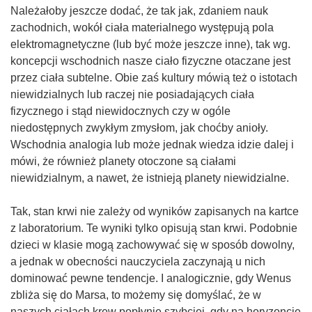
Należałoby jeszcze dodać, że tak jak, zdaniem nauk
zachodnich, wokół ciała materialnego występują pola
elektromagnetyczne (lub być może jeszcze inne), tak wg.
koncepcji wschodnich nasze ciało fizyczne otaczane jest
przez ciała subtelne. Obie zaś kultury mówią też o istotach
niewidzialnych lub raczej nie posiadających ciała
fizycznego i stąd niewidocznych czy w ogóle
niedostępnych zwykłym zmysłom, jak choćby anioły.
Wschodnia analogia lub może jednak wiedza idzie dalej i
mówi, że również planety otoczone są ciałami
niewidzialnym, a nawet, że istnieją planety niewidzialne.
Tak, stan krwi nie zależy od wyników zapisanych na kartce
z laboratorium. Te wyniki tylko opisują stan krwi. Podobnie
dzieci w klasie mogą zachowywać się w sposób dowolny,
a jednak w obecności nauczyciela zaczynają u nich
dominować pewne tendencje. I analogicznie, gdy Wenus
zbliża się do Marsa, to możemy się domyślać, że w
naszych ciałach krew popłynie szybciej, gdy na horyzoncie