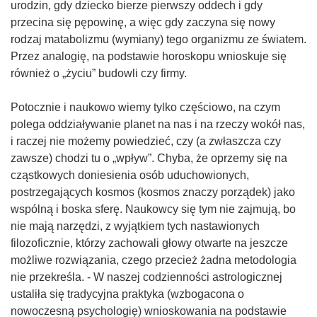
urodzin, gdy dziecko bierze pierwszy oddech i gdy
przecina się pępowinę, a więc gdy zaczyna się nowy
rodzaj matabolizmu (wymiany) tego organizmu ze światem.
Przez analogię, na podstawie horoskopu wnioskuje się
również o „życiu” budowli czy firmy.
Potocznie i naukowo wiemy tylko częściowo, na czym
polega oddziaływanie planet na nas i na rzeczy wokół nas,
i raczej nie możemy powiedzieć, czy (a zwłaszcza czy
zawsze) chodzi tu o „wpływ”. Chyba, że oprzemy się na
cząstkowych doniesienia osób uduchowionych,
postrzegających kosmos (kosmos znaczy porządek) jako
wspólną i boska sferę. Naukowcy się tym nie zajmują, bo
nie mają narzędzi, z wyjątkiem tych nastawionych
filozoficznie, którzy zachowali głowy otwarte na jeszcze
możliwe rozwiązania, czego przecież żadna metodologia
nie przekreśla. - W naszej codzienności astrologicznej
ustaliła się tradycyjna praktyka (wzbogacona o
nowoczesną psychologię) wnioskowania na podstawie