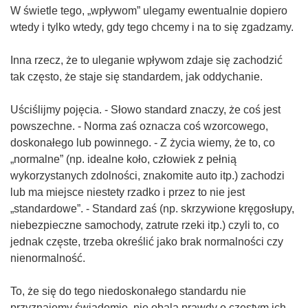
W świetle tego, „wpływom” ulegamy ewentualnie dopiero
wtedy i tylko wtedy, gdy tego chcemy i na to się zgadzamy.
Inna rzecz, że to uleganie wpływom zdaje się zachodzić
tak często, że staje się standardem, jak oddychanie.
Uściślijmy pojęcia. - Słowo standard znaczy, że coś jest
powszechne. - Norma zaś oznacza coś wzorcowego,
doskonałego lub powinnego. - Z życia wiemy, że to, co
„normalne” (np. idealne koło, człowiek z pełnią
wykorzystanych zdolności, znakomite auto itp.) zachodzi
lub ma miejsce niestety rzadko i przez to nie jest
„standardowe”. - Standard zaś (np. skrzywione kręgosłupy,
niebezpieczne samochody, zatrute rzeki itp.) czyli to, co
jednak częste, trzeba określić jako brak normalności czy
nienormalność.
To, że się do tego niedoskonałego standardu nie
przyznajemy świadomie, nie obala prawdy o częstym ich