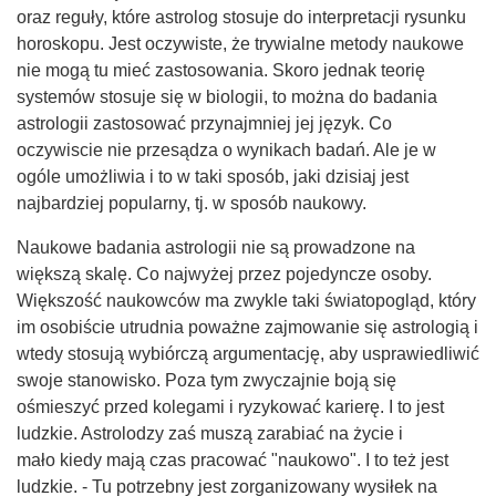
oraz reguły, które astrolog stosuje do interpretacji rysunku
horoskopu. Jest oczywiste, że trywialne metody naukowe
nie mogą tu mieć zastosowania. Skoro jednak teorię
systemów stosuje się w biologii, to można do badania
astrologii zastosować przynajmniej jej język. Co
oczywiscie nie przesądza o wynikach badań. Ale je w
ogóle umożliwia i to w taki sposób, jaki dzisiaj jest
najbardziej popularny, tj. w sposób naukowy.
Naukowe badania astrologii nie są prowadzone na
większą skalę. Co najwyżej przez pojedyncze osoby.
Większość naukowców ma zwykle taki światopogląd, który
im osobiście utrudnia poważne zajmowanie się astrologią i
wtedy stosują wybiórczą argumentację, aby usprawiedliwić
swoje stanowisko. Poza tym zwyczajnie boją się
ośmieszyć przed kolegami i ryzykować karierę. I to jest
ludzkie. Astrolodzy zaś muszą zarabiać na życie i
mało kiedy mają czas pracować "naukowo". I to też jest
ludzkie. - Tu potrzebny jest zorganizowany wysiłek na