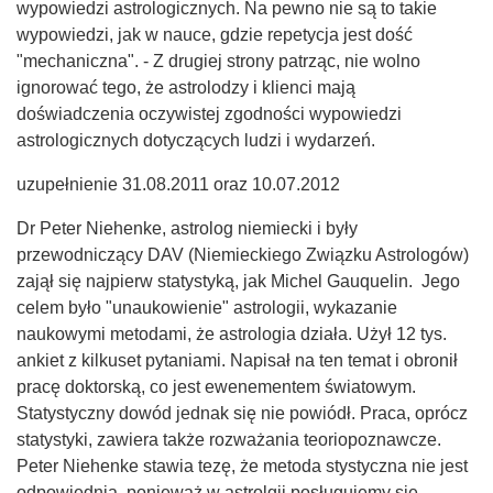
wypowiedzi astrologicznych. Na pewno nie są to takie
wypowiedzi, jak w nauce, gdzie repetycja jest dość
"mechaniczna". - Z drugiej strony patrząc, nie wolno
ignorować tego, że astrolodzy i klienci mają
doświadczenia oczywistej zgodności wypowiedzi
astrologicznych dotyczących ludzi i wydarzeń.
uzupełnienie 31.08.2011 oraz 10.07.2012
Dr Peter Niehenke, astrolog niemiecki i były
przewodniczący DAV (Niemieckiego Związku Astrologów)
zajął się najpierw statystyką, jak Michel Gauquelin. Jego
celem było "unaukowienie" astrologii, wykazanie
naukowymi metodami, że astrologia działa. Użył 12 tys.
ankiet z kilkuset pytaniami. Napisał na ten temat i obronił
pracę doktorską, co jest ewenementem światowym.
Statystyczny dowód jednak się nie powiódł. Praca, oprócz
statystyki, zawiera także rozważania teoriopoznawcze.
Peter Niehenke stawia tezę, że metoda stystyczna nie jest
odpowiednia, ponieważ w astrolgii posługujemy się