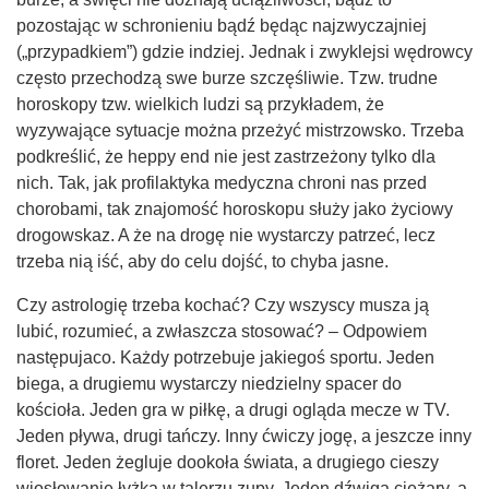
pozostając w schronieniu bądź będąc najzwyczajniej
(„przypadkiem”) gdzie indziej. Jednak i zwyklejsi wędrowcy
często przechodzą swe burze szczęśliwie. Tzw. trudne
horoskopy tzw. wielkich ludzi są przykładem, że
wyzywające sytuacje można przeżyć mistrzowsko. Trzeba
podkreślić, że heppy end nie jest zastrzeżony tylko dla
nich. Tak, jak profilaktyka medyczna chroni nas przed
chorobami, tak znajomość horoskopu służy jako życiowy
drogowskaz. A że na drogę nie wystarczy patrzeć, lecz
trzeba nią iść, aby do celu dojść, to chyba jasne.
Czy astrologię trzeba kochać? Czy wszyscy musza ją
lubić, rozumieć, a zwłaszcza stosować? – Odpowiem
następujaco. Każdy potrzebuje jakiegoś sportu. Jeden
biega, a drugiemu wystarczy niedzielny spacer do
kościoła. Jeden gra w piłkę, a drugi ogląda mecze w TV.
Jeden pływa, drugi tańczy. Inny ćwiczy jogę, a jeszcze inny
floret. Jeden żegluje dookoła świata, a drugiego cieszy
wiosłowanie łyżką w talerzu zupy. Jeden dźwiga ciężary, a