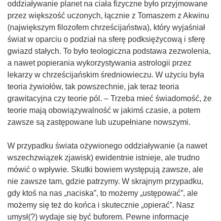
oddziaływanie planet na ciała fizyczne było przyjmowane
przez większość uczonych, łącznie z Tomaszem z Akwinu
(największym filozofem chrześcijaństwa), który wyjaśniał
świat w oparciu o podział na sferę podksiężycową i sferę
gwiazd stałych. To było teologiczna podstawa zezwolenia,
a nawet popierania wykorzystywania astrologii przez
lekarzy w chrześcijańskim średniowieczu. W użyciu była
teoria żywiołów, tak powszechnie, jak teraz teoria
grawitacyjna czy teorie pól. – Trzeba mieć świadomość, że
teorie mają obowiązywalność w jakimś czasie, a potem
zawsze są zastępowane lub uzupełniane nowszymi.
W przypadku świata ożywionego oddziaływanie (a nawet
wszechzwiązek zjawisk) ewidentnie istnieje, ale trudno
mówić o wpływie. Skutki bowiem występują zawsze, ale
nie zawsze tam, gdzie patrzymy. W skrajnym przypadku,
gdy ktoś na nas „naciska”, to możemy „ustępować”, ale
możemy się też do końca i skutecznie „opierać”. Nasz
umysł(?) wydaje się być buforem. Pewne informacje