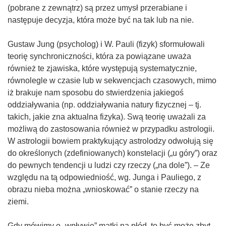
(pobrane z zewnątrz) są przez umysł przerabiane i
następuje decyzja, która może być na tak lub na nie.
Gustaw Jung (psycholog) i W. Pauli (fizyk) sformułowali
teorię synchroniczności, która za powiązane uważa
również te zjawiska, które występują systematycznie,
równolegle w czasie lub w sekwencjach czasowych, mimo
iż brakuje nam sposobu do stwierdzenia jakiegoś
oddziaływania (np. oddziaływania natury fizycznej – tj.
takich, jakie zna aktualna fizyka). Swą teorię uważali za
możliwą do zastosowania również w przypadku astrologii.
W astrologii bowiem praktykujący astrolodzy odwołują się
do określonych (zdefiniowanych) konstelacji („u góry”) oraz
do pewnych tendencji u ludzi czy rzeczy („na dole”). – Ze
względu na tą odpowiedniość, wg. Junga i Pauliego, z
obrazu nieba można „wnioskować” o stanie rzeczy na
ziemi.
Gdy mówimy o „wpływie” matki na płód, to być może zbyt