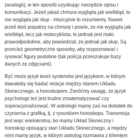
(analogii), w ten sposób uzyskując narzędzie opisu i
komunikacji. Jeżeli jakaś chmura wygląda jak wielbłąd, to
nie wygląda jak słup - intuicyjnie to rozumiemy. Nawet
jeżeli ktoś popatrzy na chmurę i powie, że nie wygląda jak
wielbłąd, lecz jak motocyklista, to jednak jest mało
prawodpodobne, aby powiedział, że jednak jak słup. Są
przecież geometryczne sposoby, aby rozpoznawać i
rysować figury podobne (tak policja przeszukuje bazy
danych ze zdjęciami).
Być może język teorii systemów jest językiem, w którym
dawałoby się badać relacje między stanem Układu
Słonecznego, a horoskopem. Zwróćmy uwagę, że język
psychologii też jest trudno zmatematyzować czy
zoperacjonalizować. W astrologii mamy zaś na dodatek do
czynienia z grafiką, tj. z rysunkiem horoskopu. Transmisja
jest więc wielokrotna, bo mamy Układ Słoneczny i
horoskop opisujący stan Układu Słonecznego, a między
nimi mamy język, w którym astrolog rozmawia z klientem