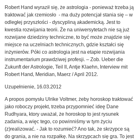
Robert Hand wyraził się, że astrologia - ponieważ trzeba ją
traktować jak rzemiosło - ma duży potencjał stania się – w
odległej przyszłości - dyscypliną akademicką. Jest to
kwestia rozwijania teorii. Że na uniwersytetach nie są już
rozwijane dziedziny techniczne, to być może znajdzie się
miejsce na uczelniach technicznych, gdzie kształci się
inżynierów. Póki co astrologia jest na etapie rozwijania
instrumentarium prawdziwej profesji. – Zob. Ueber die
Zukunft der Astrologie, Teil II, Antje Klaehn, Interview mit
Robert Hand, Meridian, Maerz / April 2012.
Uzupełnienie, 16.03.2012
A propos pomysłu Ulrike Voltmer, żeby horoskop traktować
jako roboczy projekt, trzeba przypomnieć ideę Dane
Rudhyara, ktory uważał, że horoskop to jest rysunek
zadania, a więc tego, co powinniśmy w tym życiu
(z)realizować. - Jak to rozumieć? Ano tak, że skrzypce są
do grania, a nie na rozpałkę. Na skrzypcach się gra. To jest