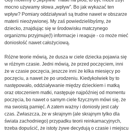
mocno używamy słowa „wpływ”. Bo jak wykazać ten
wpływ? Pomiary oddziaływań są trudne nawet w obszarze
materii nieożywionej. My zaś powiedzielibyśmy, że
dziecko, znajdując się w środowisku matczynego
organizmu przyjmuje(!) informacje i reaguje - co może mieć
doniosłość nawet całożyciową.
Różne teorie mówią, że dusza w ciele dziecka pojawia się
w różnym czasie. Jedni mówią, że przed poczęciem, inni
że w czasie poczęcia, jeszcze inni że kilka miesięcy po
poczęciu, a nawet że po urodzeniu. Kiedykolwiek by to
następowało, oddziaływanie między dzieckiem i matką
oraz otoczeniem matki, następuje najpóźniej od momentu
poczęcia, bo nawet o samym ciele fizycznym mówi się, że
ma swoistą pamięć. A zatem ważny i doniosły jest cały
czas. Zwłaszcza, że w skrajnym (ale skrajnym tylko dla
świata zachodniego) przypadku teorii reinkarnacyjnych,
trzeba dopuścić, że istoty żywe decydują o czasie i miejscu