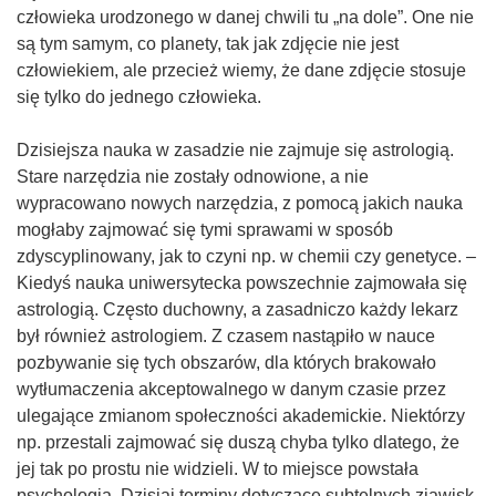
człowieka urodzonego w danej chwili tu „na dole”. One nie
są tym samym, co planety, tak jak zdjęcie nie jest
człowiekiem, ale przecież wiemy, że dane zdjęcie stosuje
się tylko do jednego człowieka.
Dzisiejsza nauka w zasadzie nie zajmuje się astrologią.
Stare narzędzia nie zostały odnowione, a nie
wypracowano nowych narzędzia, z pomocą jakich nauka
mogłaby zajmować się tymi sprawami w sposób
zdyscyplinowany, jak to czyni np. w chemii czy genetyce. –
Kiedyś nauka uniwersytecka powszechnie zajmowała się
astrologią. Często duchowny, a zasadniczo każdy lekarz
był również astrologiem. Z czasem nastąpiło w nauce
pozbywanie się tych obszarów, dla których brakowało
wytłumaczenia akceptowalnego w danym czasie przez
ulegające zmianom społeczności akademickie. Niektórzy
np. przestali zajmować się duszą chyba tylko dlatego, że
jej tak po prostu nie widzieli. W to miejsce powstała
psychologia. Dzisiaj terminy dotyczące subtelnych zjawisk