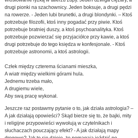
drugi pionki na szachownicy. Jeden boksuje, a drugi pędzi
na rowerze. - Jeden lubi brunetki, a drugi blondynki. – Ktoś
potrzebuje filozofii, ktoś inny pogadać przy piwie. Ktoś
potrzebuje bratniej duszy, a ktoś psychoanalityka. Ktoś
potrzebuje pozwierzać się przyjaciółce przy kawie, a ktoś
drugi potrzebuje do tego księdza w konfesjonale. - Ktoś
potrzebuje astronomii, a ktoś astrologii.
Człek między czterema ścianami mieszka,
A wiatr między wielkimi górami hula.
Jednemu trzeba mało,
A drugiemu wiele,
Aby swą pracę wykonał.
Jeszcze raz postawmy pytanie o to, jak działa astrologia? –
A jak działają opowieści? Skąd bierze się to, że bajki, mity
i religijne przypowieści wywołują w czytelnikach i
słuchaczach pouczający efekt? - A jak działają mapy
drogowe? Jak to się dzieje, że pomagają jeździć po