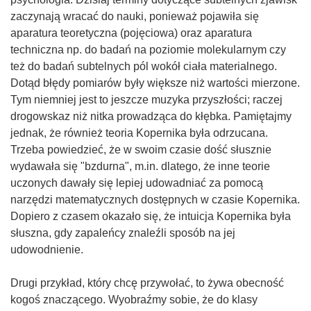
zaczynają wracać do nauki, ponieważ pojawiła się
aparatura teoretyczna (pojęciowa) oraz aparatura
techniczna np. do badań na poziomie molekularnym czy
też do badań subtelnych pól wokół ciała materialnego.
Dotąd błędy pomiarów były większe niż wartości mierzone.
Tym niemniej jest to jeszcze muzyka przyszłości; raczej
drogowskaz niż nitka prowadząca do kłębka. Pamiętajmy
jednak, że również teoria Kopernika była odrzucana.
Trzeba powiedzieć, że w swoim czasie dość słusznie
wydawała się "bzdurna", m.in. dlatego, że inne teorie
uczonych dawały się lepiej udowadniać za pomocą
narzędzi matematycznych dostępnych w czasie Kopernika.
Dopiero z czasem okazało się, że intuicja Kopernika była
słuszna, gdy zapaleńcy znaleźli sposób na jej
udowodnienie.
Drugi przykład, który chcę przywołać, to żywa obecność
kogoś znaczącego. Wyobraźmy sobie, że do klasy