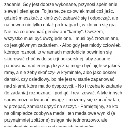
zadanie. Gdy jest dobrze wykonane, przynosi spełnienie,
sławę i pieniądze. To jasne, że człowiek musi coś jeść,
gdzieś mieszkać, z kimś żyć, zabawić się i odpocząć, ale
na pewno nie tylko chlać po knajpach, w których się gra.
Nie ma co obwiniać genów ani "karmy". Owszem,
wszystko musi być uwzględnione. I musi być zrozumiane,
co jest głównym zadaniem. - Albo gdy jest młody człowiek,
którego roznosi, to w ramach mordobicia powinien się
skierować choćby do sekcji bokserskiej, aby zadanie
panowania nad energią fizyczną mogło być ujęte w jakieś
ramy, a nie żeby skończył w kryminale, albo jako bokser
damski, czy osiedlowy, bo nie jest w stanie zapanować
nad siłami, które ma do dyspozycji. - No i trzeba to zadanie
(te zadania) rozpoznać. I podjąć. I realizować. A tyle innych
spraw może odwracać uwagę. I możemy się rzucać w tan,
w przepać, zamiast dążyć na szczyt. - Pamiętajmy, że kto
na olimpiadze zdobywa medal, ten medalowe wyniki (a
przynajmniej zbliżone) osiąga nie jednorazowo, ale
wielokrotnie podczas codziennych treningów.