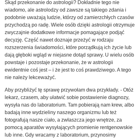
Skąd przekonanie do astrologii? Dokładnie tego nie
wiadomo, ale astrolodzy od zawsze są takiego zdania i
podobnie uważają ludzie, którzy od zamierzchłych czasów
przychodzą po radę. Wiele osób dzięki astrologii otrzymuje
zwyczajnie dodatkowe informacje pomagające podjąć
decyzję. Część nawet doznaje przeżyć w rodzaju
rozszerzenia świadomości, które porządkują ich życie lub
dają głęboki wgląd w niejasne dotąd sprawy. U wielu osób
powstaje i pozostaje przekonanie, że w astrologii
ewidentnie coś jest – i że jest to coś prawdziwego. A tego
nie należy lekceważyć.
Aby przybliżyć tę sprawę przywołam dwa przykłady. - Otóż
lekarz, czasem, aby ułatwić sobie postawienie diagnozy,
wysyła nas do laboratorium. Tam pobierają nam krew, albo
badają inne wydzieliny naszego organizmu lub też
fotografują nasze ciało, a zwłaszcza jego wnętrze, za
pomocą aparatów wysyłających promienie rentgenowskie
lub inne. Gdy wracamy z laboratorium, przynosimy