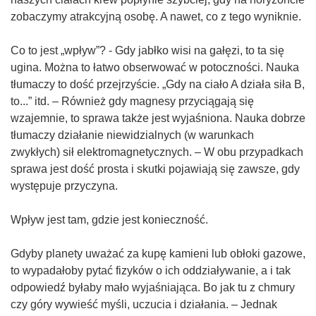
zobaczymy atrakcyjną osobę. A nawet, co z tego wyniknie.
Co to jest „wpływ”? - Gdy jabłko wisi na gałęzi, to ta się
ugina. Można to łatwo obserwować w potoczności. Nauka
tłumaczy to dość przejrzyście. „Gdy na ciało A działa siła B,
to...” itd. – Również gdy magnesy przyciągają się
wzajemnie, to sprawa także jest wyjaśniona. Nauka dobrze
tłumaczy działanie niewidzialnych (w warunkach
zwykłych) sił elektromagnetycznych. – W obu przypadkach
sprawa jest dość prosta i skutki pojawiają się zawsze, gdy
występuje przyczyna.
Wpływ jest tam, gdzie jest konieczność.
Gdyby planety uważać za kupę kamieni lub obłoki gazowe,
to wypadałoby pytać fizyków o ich oddziaływanie, a i tak
odpowiedź byłaby mało wyjaśniająca. Bo jak tu z chmury
czy góry wywieść myśli, uczucia i działania. – Jednak