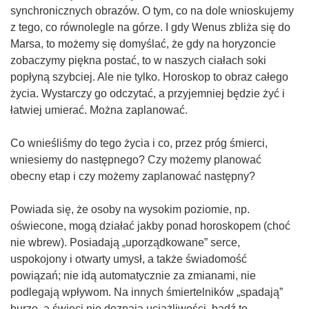
synchronicznych obrazów. O tym, co na dole wnioskujemy
z tego, co równolegle na górze. I gdy Wenus zbliża się do
Marsa, to możemy się domyślać, że gdy na horyzoncie
zobaczymy piękna postać, to w naszych ciałach soki
popłyną szybciej. Ale nie tylko. Horoskop to obraz całego
życia. Wystarczy go odczytać, a przyjemniej będzie żyć i
łatwiej umierać. Można zaplanować.
Co wnieśliśmy do tego życia i co, przez próg śmierci,
wniesiemy do następnego? Czy możemy planować
obecny etap i czy możemy zaplanować następny?
Powiada się, że osoby na wysokim poziomie, np.
oświecone, mogą działać jakby ponad horoskopem (choć
nie wbrew). Posiadają „uporządkowane” serce,
uspokojony i otwarty umysł, a także świadomość
powiązań; nie idą automatycznie za zmianami, nie
podlegają wpływom. Na innych śmiertelników „spadają”
burze, a święci nie doznają uciążliwości, bądź to