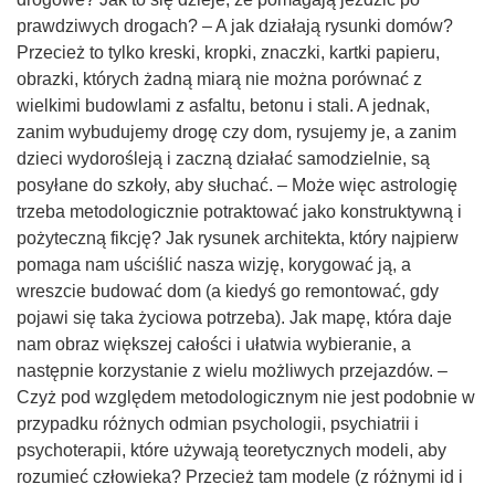
prawdziwych drogach? – A jak działają rysunki domów?
Przecież to tylko kreski, kropki, znaczki, kartki papieru,
obrazki, których żadną miarą nie można porównać z
wielkimi budowlami z asfaltu, betonu i stali. A jednak,
zanim wybudujemy drogę czy dom, rysujemy je, a zanim
dzieci wydorośleją i zaczną działać samodzielnie, są
posyłane do szkoły, aby słuchać. – Może więc astrologię
trzeba metodologicznie potraktować jako konstruktywną i
pożyteczną fikcję? Jak rysunek architekta, który najpierw
pomaga nam uściślić nasza wizję, korygować ją, a
wreszcie budować dom (a kiedyś go remontować, gdy
pojawi się taka życiowa potrzeba). Jak mapę, która daje
nam obraz większej całości i ułatwia wybieranie, a
następnie korzystanie z wielu możliwych przejazdów. –
Czyż pod względem metodologicznym nie jest podobnie w
przypadku różnych odmian psychologii, psychiatrii i
psychoterapii, które używają teoretycznych modeli, aby
rozumieć człowieka? Przecież tam modele (z różnymi id i