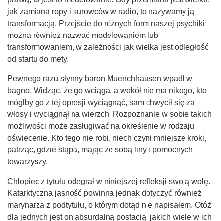
jak zamiana ropy i surowców w radio, to nazywamy ją
transformacją. Przejście do różnych form naszej psychiki
można również nazwać modelowaniem lub
transformowaniem, w zależności jak wielka jest odległość
od startu do mety.
Pewnego razu słynny baron Muenchhausen wpadł w
bagno. Widząc, że go wciąga, a wokół nie ma nikogo, kto
mógłby go z tej opresji wyciągnąć, sam chwycił się za
włosy i wyciągnął na wierzch. Rozpoznanie w sobie takich
możliwości może zasługiwać na określenie w rodzaju
oświecenie. Kto tego nie robi, niech czyni mniejsze kroki,
patrząc, gdzie stąpa, mając ze sobą liny i pomocnych
towarzyszy.
Chłopiec z tytułu odegrał w niniejszej refleksji swoją wolę.
Katarktyczna jasność powinna jednak dotyczyć również
marynarza z podtytułu, o którym dotąd nie napisałem. Otóż
dla jednych jest on absurdalną postacią, jakich wiele w ich