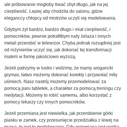
ale próbowanie mogłoby trwać zbyt długo, jak na jej
cierpliwość. Lepiej aby chodziła do salonu, gdzie
eleganccy chłopcy od mistrzów uczyli się modelowania.
Gdybym żył bardzo, bardzo długo i miał cierpliwość, i
pomocników, pewnie potrafiłbym rudy żelaza i innych
metali przerobić w telewizor. Chyba jednak rozsądniej jest
od inżynierów uczyć się, jak dokonać tej transformacji
materii w formę jakościowo wyższą.
Jeżeli patrzymy w lustro i widzimy, że mamy arogancki
grymas, łatwo możemy dokonać korekty i przywołać miły
uśmiech. Nasz nastrój możemy przemodelować za
pomocą paru tabletek, a charakter za pomocą treningu czy
medytacji. Możemy to robić samemu, albo korzystać z
pomocy lekarzy czy innych pomocników.
Jeżeli przemiana jest niewielka, jak przerobienie górki
piasku w zamek, czy przesunięcie przedziałka z lewej na
prawą, to jest to modelowanie. Gdy przemiana jest wielka,