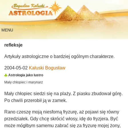
MENU
refleksje
Artykuły astrologiczne o bardziej ogólnym charakterze.
2004-05-02
Kałuski Bogusław
Astrologia jako lustro
Mały chłopiec i marynarz
Mały chłopiec siedzi się na plaży. Z piasku zbudował górę.
Po chwili przerobił ją w zamek.
Rano czeszę moją niesforną fryzurę, aż pojawi się równy
przedziałek. Gdy chcę skrócić włosy, idę do fryzjera. Być
może mógłbym samemu zabrać się za fryzurę mojej żony,