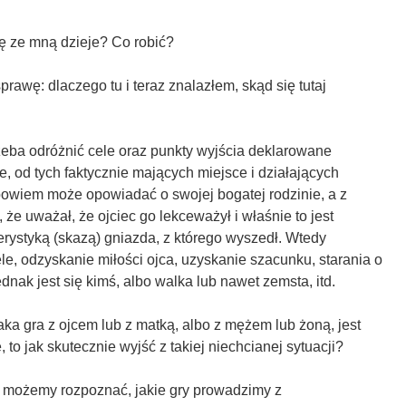
ię ze mną dzieje? Co robić?
prawę: dlaczego tu i teraz znalazłem, skąd się tutaj
zeba odróżnić cele oraz punkty wyjścia deklarowane
ie, od tych faktycznie mających miejsce i działających
owiem może opowiadać o swojej bogatej rodzinie, a z
 że uważał, że ojciec go lekceważył i właśnie to jest
rystyką (skazą) gniazda, z którego wyszedł. Wtedy
e, odzyskanie miłości ojca, uzyskanie szacunku, starania o
dnak jest się kimś, albo walka lub nawet zemsta, itd.
taka gra z ojcem lub z matką, albo z mężem lub żoną, jest
 to jak skutecznie wyjść z takiej niechcianej sytuacji?
 możemy rozpoznać, jakie gry prowadzimy z