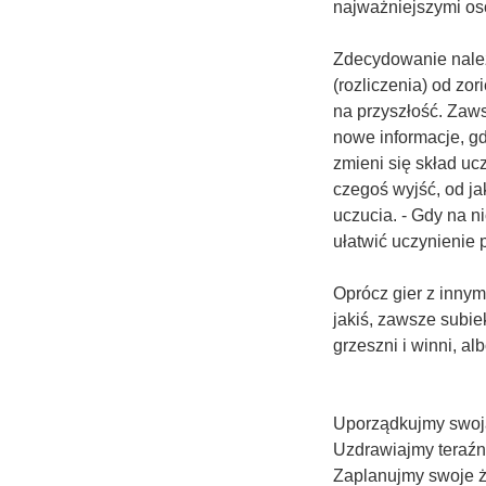
najważniejszymi os
Zdecydowanie należ
(rozliczenia) od zo
na przyszłość. Zaw
nowe informacje, gd
zmieni się skład uc
czegoś wyjść, od ja
uczucia. - Gdy na 
ułatwić uczynienie 
Oprócz gier z inn
jakiś, zawsze subie
grzeszni i winni, alb
Uporządkujmy swoją
Uzdrawiajmy teraźn
Zaplanujmy swoje ż