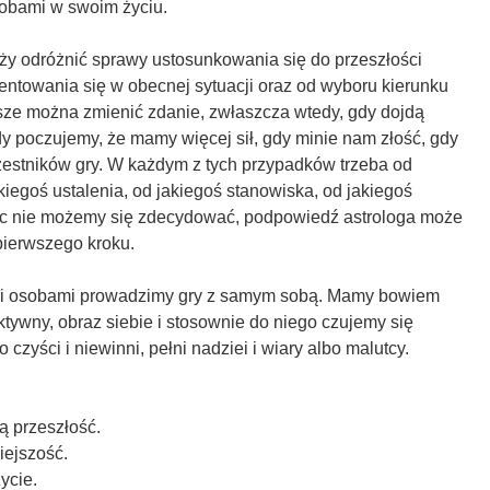
obami w swoim życiu.
y odróżnić sprawy ustosunkowania się do przeszłości
rientowania się w obecnej sytuacji oraz od wyboru kierunku
sze można zmienić zdanie, zwłaszcza wtedy, gdy dojdą
y poczujemy, że mamy więcej sił, gdy minie nam złość, gdy
zestników gry. W każdym z tych przypadków trzeba od
kiegoś ustalenia, od jakiegoś stanowiska, od jakiegoś
nic nie możemy się zdecydować, podpowiedź astrologa może
pierwszego kroku.
ymi osobami prowadzimy gry z samym sobą. Mamy bowiem
ktywny, obraz siebie i stosownie do niego czujemy się
o czyści i niewinni, pełni nadziei i wiary albo malutcy.
 przeszłość.
iejszość.
ycie.