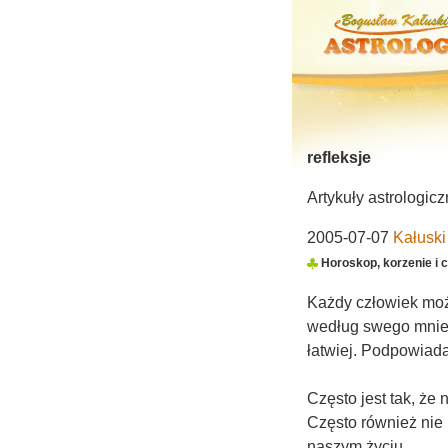
refleksje
Artykuły astrologic
2005-07-07
Kałusk
Horoskop, korzenie i c
Każdy człowiek moż
według swego mniem
łatwiej. Podpowiada
Często jest tak, że
Często również nie 
naszym życiu.