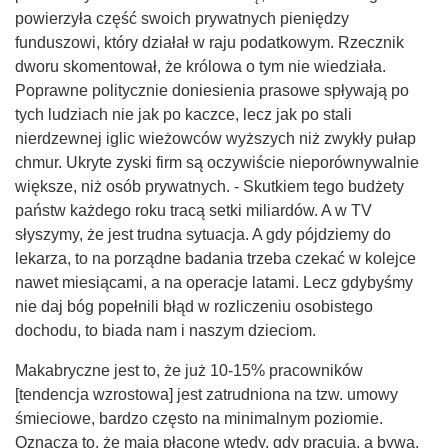
powierzyła część swoich prywatnych pieniędzy
funduszowi, który działał w raju podatkowym. Rzecznik
dworu skomentował, że królowa o tym nie wiedziała.
Poprawne politycznie doniesienia prasowe spływają po
tych ludziach nie jak po kaczce, lecz jak po stali
nierdzewnej iglic wieżowców wyższych niż zwykły pułap
chmur. Ukryte zyski firm są oczywiście nieporównywalnie
większe, niż osób prywatnych. - Skutkiem tego budżety
państw każdego roku tracą setki miliardów. A w TV
słyszymy, że jest trudna sytuacja. A gdy pójdziemy do
lekarza, to na porządne badania trzeba czekać w kolejce
nawet miesiącami, a na operacje latami. Lecz gdybyśmy
nie daj bóg popełnili błąd w rozliczeniu osobistego
dochodu, to biada nam i naszym dzieciom.
Makabryczne jest to, że już 10-15% pracowników
[tendencja wzrostowa] jest zatrudniona na tzw. umowy
śmieciowe, bardzo często na minimalnym poziomie.
Oznacza to, że mają płacone wtedy, gdy pracują, a bywa,