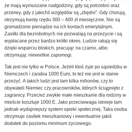
że mają wymuszane nadgodziny, gdy są potrzebni oraz
przerwy, gdy z jakichś względów są „zbędni”. Gdy chorują,
otrzymują kwoty rzędu 300 – 400 zł miesięcznie. Nie są
gromadzone pieniądze na ich kontach emerytalnym.
Zasiłki dla bezrobotnych nie pozwalają na przeżycie i są
wypłacane przez bardzo krótki okres. Ludzie ratują się
dzięki wsparciu bliskich, pracując na czarno, albo
otrzymując niewielkie zapomogi.
Tak jest nie tylko w Polsce. Jeżeli ktoś żyje po sąsiedzku w
Niemczech i zarabia 1000 Euro, to też nie jest w stanie
przeżyć. A takich ludzi jest tam kilka milionów, czy to
obywateli Niemiec czy pracowników, których ściągnięto z
zagranicy. Przecież zwykłe małe mieszkanie dla rodziny w
mieście kosztuje 1000 E. Jako przeciwwaga istnieje tam
jednak wydajniejszy system opieki społecznej. Taka osoba
otrzymuje zasiłek mieszkaniowy i ewentualnie jakiś
dodatek do poziomu minimum życiowego.