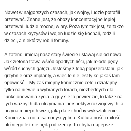
Nawet w najgorszych czasach, jak wojny, ludzie potrafili
przetrwać. Znane jest, że obozy koncentracyjne lepiej
przetrwali ludzie mocnej wiary. Poza tym tak jest, że także
w czasach kryzysów i wojen ludzie się kochali, rodzili
dzieci, a niektórzy robili fortuny.
A zatem: umieraj nasz stary świecie i stawaj się od nowa.
Jak zielona trawa wśród opadłych liści, jak młode pędy
wśród suchych gałęzi. Jesteśmy z tobą poprzerastani, jak
grzybnie oraz implanty, a więc to nie jest tylko jakaś tam
opowieść. - My zaś miejmy koniecznie cele i działajmy
tylko na niewielu wybranych torach, niezbędnych dla
funkcjonowania życia, a gdy się to powiedzie, to także na
tych ważnych dla utrzymania perspektyw rozwojowych, a
przynajmniej ich wizji, jaką daje choćby wykształcenie. -
Konieczna cnota: samodyscyplina. Kulturalność i miłość
bliźniego też nie będą od rzeczy. To chyba najlepsze