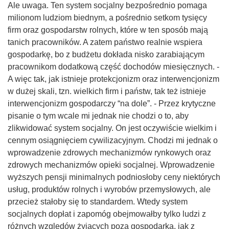
Ale uwaga. Ten system socjalny bezpośrednio pomaga
milionom ludziom biednym, a pośrednio setkom tysięcy
firm oraz gospodarstw rolnych, które w ten sposób mają
tanich pracowników. A zatem państwo realnie wspiera
gospodarkę, bo z budżetu dokłada nisko zarabiającym
pracownikom dodatkową część dochodów miesięcznych. -
A więc tak, jak istnieje protekcjonizm oraz interwencjonizm
w dużej skali, tzn. wielkich firm i państw, tak też istnieje
interwencjonizm gospodarczy “na dole”. - Przez krytyczne
pisanie o tym wcale mi jednak nie chodzi o to, aby
zlikwidować system socjalny. On jest oczywiście wielkim i
cennym osiągnięciem cywilizacyjnym. Chodzi mi jednak o
wprowadzenie zdrowych mechanizmów rynkowych oraz
zdrowych mechanizmów opieki socjalnej. Wprowadzenie
wyższych pensji minimalnych podniosłoby ceny niektórych
usług, produktów rolnych i wyrobów przemysłowych, ale
przecież stałoby się to standardem. Wtedy system
socjalnych dopłat i zapomóg obejmowałby tylko ludzi z
różnych względów żyjących poza gospodarką, jak z