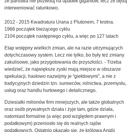
że państwa nie pozwolą na upadek gigantów, lecz że będą
interweniować ratunkowo.
2012 - 2015 Kwadratura Urana z Plutonem, 7 krotna.
1966 początek bieżącego cyklu
2104 początek następnego cyklu, a więc po 127 latach
Etap wstępny wielkich zmian, ale na razie utrzymujących
dotychczasowy system. Lecz nie tylko, bo były też zmiany
zakulisowe, jako przygotowania do przyszłości. - Trzeba
wiedzieć, że największe zyski mają miejsce w obszarze
spekulacji, hasłowo nazwijmy je “giełdowymi”, a nie z
tradycyjnych dziedzin tzn. surowców, rolnictwa, przemysłu,
usług oraz handlu hurtowego i detalicznego.
Dziesiatki milionów firm mniejszych, ale także globalnych
oraz osób prywatnych działa i żyje tam, gdzie działa,
natomiast formalnie (a więc pod względem prawnym i
podatkowym) przeniosło się do realnych rajów
podatkowych. Ostatnio okazało się, że królowa Anglii