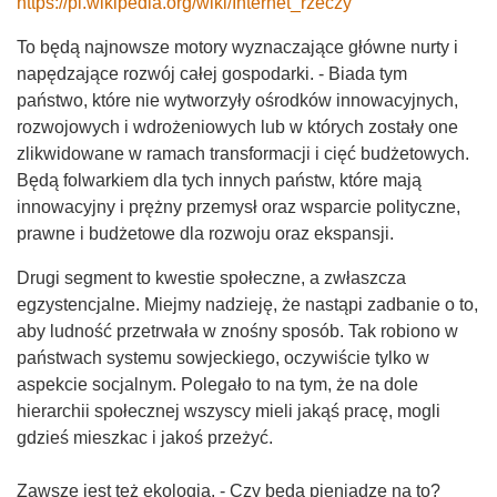
https://pl.wikipedia.org/wiki/Internet_rzeczy
To będą najnowsze motory wyznaczające główne nurty i
napędzające rozwój całej gospodarki. - Biada tym
państwo, które nie wytworzyły ośrodków innowacyjnych,
rozwojowych i wdrożeniowych lub w których zostały one
zlikwidowane w ramach transformacji i cięć budżetowych.
Będą folwarkiem dla tych innych państw, które mają
innowacyjny i prężny przemysł oraz wsparcie polityczne,
prawne i budżetowe dla rozwoju oraz ekspansji.
Drugi segment to kwestie społeczne, a zwłaszcza
egzystencjalne. Miejmy nadzieję, że nastąpi zadbanie o to,
aby ludność przetrwała w znośny sposób. Tak robiono w
państwach systemu sowjeckiego, oczywiście tylko w
aspekcie socjalnym. Polegało to na tym, że na dole
hierarchii społecznej wszyscy mieli jakąś pracę, mogli
gdzieś mieszkac i jakoś przeżyć.
Zawsze jest też ekologia. - Czy będą pieniądze na to?