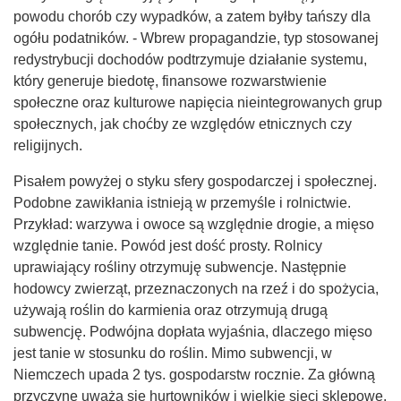
powodu chorób czy wypadków, a zatem byłby tańszy dla
ogółu podatników. - Wbrew propagandzie, typ stosowanej
redystrybucji dochodów podtrzymuje działanie systemu,
który generuje biedotę, finansowe rozwarstwienie
społeczne oraz kulturowe napięcia nieintegrowanych grup
społecznych, jak choćby ze względów etnicznych czy
religijnych.
Pisałem powyżej o styku sfery gospodarczej i społecznej.
Podobne zawikłania istnieją w przemyśle i rolnictwie.
Przykład: warzywa i owoce są względnie drogie, a mięso
względnie tanie. Powód jest dość prosty. Rolnicy
uprawiający rośliny otrzymuję subwencje. Następnie
hodowcy zwierząt, przeznaczonych na rzeź i do spożycia,
używają roślin do karmienia oraz otrzymują drugą
subwencję. Podwójna dopłata wyjaśnia, dlaczego mięso
jest tanie w stosunku do roślin. Mimo subwencji, w
Niemczech upada 2 tys. gospodarstw rocznie. Za główną
przyczynę uważa się hurtowników i wielkie sieci sklepowe,